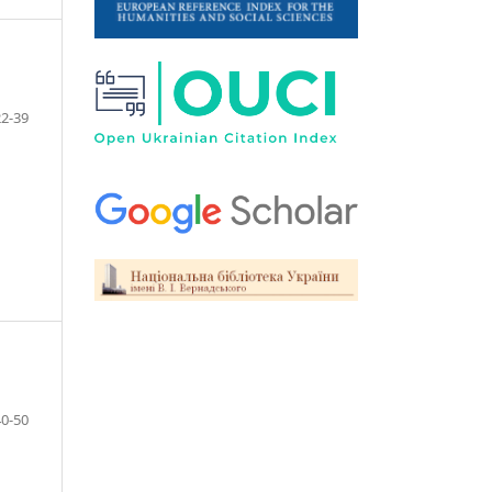
22-39
40-50