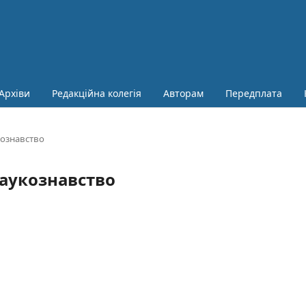
Архіви
Редакційна колегія
Авторам
Передплата
укознавство
 наукознавство