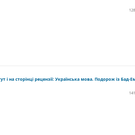
128
тут і на сторінці рецензії: Українська мова. Подорож із Бад-Е
141