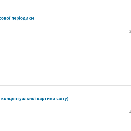
кової періодики
і концептуальної картини світу)