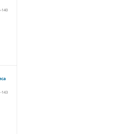
-140
мса
-143