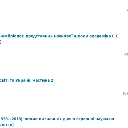
ембріолог, представник наукової школи академіка С.Г.
)
95
віті та Україні. Частина 2
109
1930—2018): вплив визначних діячів аграрної науки на
оліття)