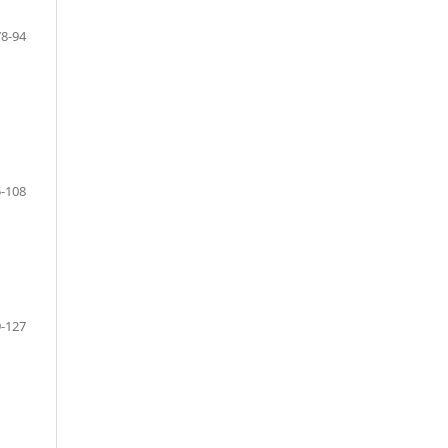
78-94
-108
-127