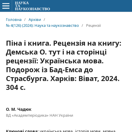
Головна
/
Архіви
/
№ 4(126) (2024): Наука та наукознавство
/
Рецензії
Піна і книга. Рецензія на книгу:
Демська О. тут і на сторінці
рецензії: Українська мова.
Подорож із Бад-Емса до
Страсбурга. Харків: Віват, 2024.
304 с.
О. М. Чадюк
ВД «Академперіодика» НАН України
Ключові слова:
українська мова, історія мови, мовна