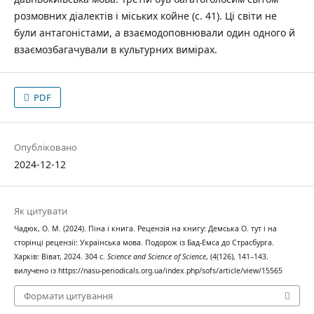
розмовних діалектів і міських койне (с. 41). Ці світи не
були антагоністами, а взаємодоповнювали один одного й
взаємозбагачували в культурних вимірах.
PDF
Опубліковано
2024-12-12
Як цитувати
Чадюк, О. М. (2024). Піна і книга. Рецензія на книгу: Демська О. тут і на
сторінці рецензії: Українська мова. Подорож із Бад-Емса до Страсбурга.
Харків: Віват, 2024. 304 с.
Science and Science of Science
, (4(126), 141–143.
вилучено із https://nasu-periodicals.org.ua/index.php/sofs/article/view/15565
Формати цитування