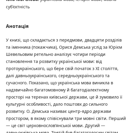
суб'єктність
Анотація
У книзі, що складається з передмови, двадцяти розділів
та іменника (покажчика), Орися Демська услід за Юрієм
Шевельовим ретельно аналізує чотири періоди
становлення та розвитку української мови: від
протоукраїнського, що бере свій початок з ХІ століття,
далі давньоукраїнського, середньоукраїнського та
сучасного. Показано, що українська мова виникла в
надзвичайно багатомовному й багатодіалектному
просторі на теренах київської держави, це й зумовило її
культурні особливості, дало поштовх до сильного
розвитку. О. Демська називає центр-ядро держави
простором, в якому співіснували три мовні світи. Перший
— це світ церковнослов’янської мови. Другий —
давньокиївська мова. Третій був багатоголосим світом