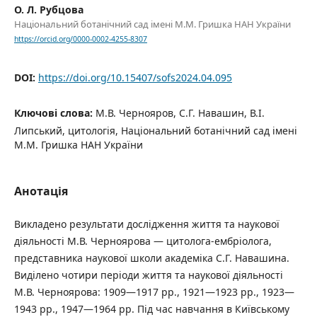
О. Л. Рубцова
Національний ботанічний сад імені М.М. Гришка НАН України
https://orcid.org/0000-0002-4255-8307
DOI:
https://doi.org/10.15407/sofs2024.04.095
Ключові слова:
М.В. Чернояров, С.Г. Навашин, В.І.
Липський, цитологія, Національний ботанічний сад імені
М.М. Гришка НАН України
Анотація
Викладено результати дослідження життя та наукової
діяльності М.В. Черноярова — цитолога-ембріолога,
представника наукової школи академіка С.Г. Навашина.
Виділено чотири періоди життя та наукової діяльності
М.В. Черноярова: 1909—1917 рр., 1921—1923 рр., 1923—
1943 рр., 1947—1964 рр. Під час навчання в Київському