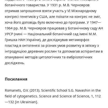
ботанічного товариства. У 1931 р. М.В. Чернояров
отримав запрошення взяти участь у VI Міжнародному
конгресі генетиків у США, але поїхати на конгрес не зміг,
хоча його доповідь було включено до програми. У 1947—
1964 рр. М.В. Чернояров працював у Ботанічному саду АН
УРСР (нині — Національний ботанічний сад імені М.М.
Гришка НАН України), де досліджував метаморфоз
пластид в онтогенезі за різних умов розвитку в зв’язку з
інтродукцією деревних рослин та допомагав аспірантам в
опануванні методів цитологічних та ембріологічних
досліджень.
Посилання
Romanets, O.V. (2013). Scientific School S.G. Navashin in the
field of cytogenetics. Science and Science of Science, 1, 112
—132 [in Ukrainian].