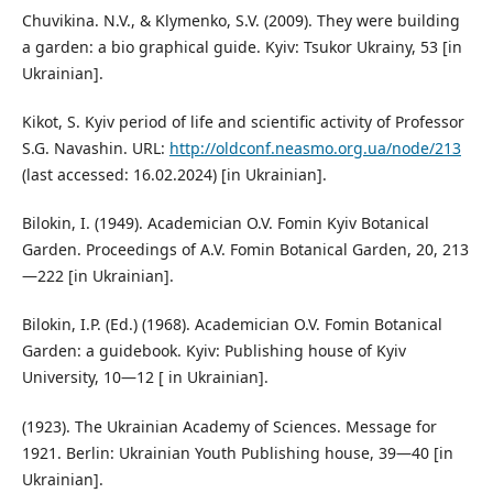
Chuvikina. N.V., & Klymenko, S.V. (2009). They were building
a garden: a bio graphical guide. Kyiv: Tsukor Ukrainy, 53 [in
Ukrainian].
Kikot, S. Kyiv period of life and scientific activity of Professor
S.G. Navashin. URL:
http://oldconf.neasmo.org.ua/node/213
(last accessed: 16.02.2024) [in Ukrainian].
Bilokin, I. (1949). Academician O.V. Fomin Kyiv Botanical
Garden. Proceedings of A.V. Fomin Botanical Garden, 20, 213
—222 [in Ukrainian].
Bilokin, I.P. (Ed.) (1968). Academician O.V. Fomin Botanical
Garden: a guidebook. Kyiv: Publishing house of Kyiv
University, 10—12 [ in Ukrainian].
(1923). The Ukrainian Academy of Sciences. Message for
1921. Berlin: Ukrainian Youth Publishing house, 39—40 [in
Ukrainian].