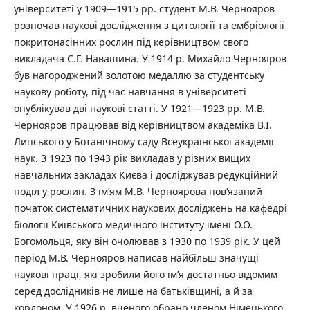
університеті у 1909—1915 рр. студент М.В. Чернояров
розпочав наукові дослідження з цитології та ембріології
покритонасінних рослин під керівництвом свого
викладача С.Г. Навашина. У 1914 р. Михайло Чернояров
був нагороджений золотою медаллю за студентську
наукову роботу, під час навчання в університеті
опублікував дві наукові статті. У 1921—1923 рр. М.В.
Чернояров працював від керівництвом академіка В.І.
Липського у Ботанічному саду Всеукраїнської академії
наук. З 1923 по 1943 рік викладав у різних вищих
навчальних закладах Києва і досліджував редукційний
поділ у рослин. З ім’ям М.В. Черноярова пов’язаний
початок систематичних наукових досліджень на кафедрі
біології Київського медичного інституту імені О.О.
Богомольця, яку він очолював з 1930 по 1939 рік. У цей
період М.В. Чернояров написав найбільш значущі
наукові праці, які зробили його ім’я достатньо відомим
серед дослідників не лише на батьківщині, а й за
кордоном. У 1926 р. вченого обрано членом Німецького