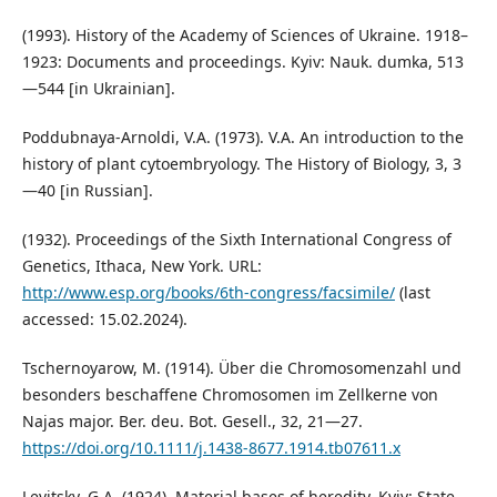
(1993). History of the Academy of Sciences of Ukraine. 1918–
1923: Documents and proceedings. Kyiv: Nauk. dumka, 513
—544 [in Ukrainian].
Poddubnaya-Arnoldi, V.A. (1973). V.A. An introduction to the
history of plant cytoembryology. The History of Biology, 3, 3
—40 [in Russian].
(1932). Proceedings of the Sixth International Congress of
Genetics, Ithaca, New York. URL:
http://www.esp.org/books/6th-congress/facsimile/
(last
accessed: 15.02.2024).
Tschernoyarow, M. (1914). Über die Chromosomenzahl und
besonders beschaffene Chromosomen im Zellkerne von
Najas major. Ber. deu. Bot. Gesell., 32, 21—27.
https://doi.org/10.1111/j.1438-8677.1914.tb07611.x
Levitsky, G.A. (1924). Material bases of heredity. Kyiv: State