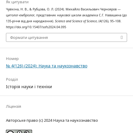
Як цитувати
Чувікіна, Н. В., & Рубцова, О. Л. (2024). Михайло Васильович Чернояров —
цитолог-ембріолог, представник наукової школи академіка С.Г. Навашина (до
135-річчя від дня народження).
Science and Science of Science
, (4(126), 95–108.
https://doi.org/10.15407/sofs2024.04.095
Формати цитування
Номер
№ 4(126) (2024): Наука та наукознавство
Розділ
Історія науки і техніки
Ліцензія
Авторське право (c) 2024 Наука та наукознавство