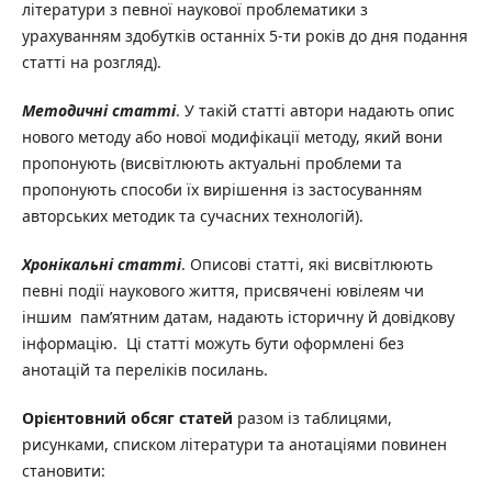
літератури з певної наукової проблематики з
урахуванням здобутків останніх 5-ти років до дня подання
статті на розгляд).
Методичні статті
. У такій статті автори надають опис
нового методу або нової модифікації методу, який вони
пропонують (висвітлюють актуальні проблеми та
пропонують способи їх вирішення із застосуванням
авторських методик та сучасних технологій).
Хронікальні статті
. Описові статті, які висвітлюють
певні події наукового життя, присвячені ювілеям чи
іншим пам’ятним датам, надають історичну й довідкову
інформацію. Ці статті можуть бути оформлені без
анотацій та переліків посилань.
Орієнтовний обсяг статей
разом із таблицями,
рисунками, списком літератури та анотаціями повинен
становити: