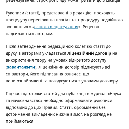
рецензування, строк розгляду може тривати до 3 місяців.
Рукописи (статті), представлені в редакцію, проходять
процедуру перевірки на плагіат та процедуру подвійного
зовнішнього «
сліпого рецензування
». Рецензії
надсилаються авторам.
Після затвердження редакційною колегією статті до
друку, з авторами укладається
Ліцензійний договір
на
використання твору на умовах відкритого доступу
(
завантажити
). Ліцензійний договір підписують всі
співавтори, його підписання означає, що
вони ознайомлені та погоджуються з умовами договору.
Під час підготовки статей для публікації в журналі «Наука
та наукознавство» необхідно оформлювати рукописи
відповідно до цих Правил. Статті, оформленні без
дотримання викладених нижче вимог, на розгляд не
приймаються.