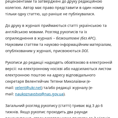
рецензентами та затверджені до друку редакційною
колегією. Автор має право представити в один номер
тільки одну статтю, що раніше не публікувалася.
До друку в журналі приймаються статті українською та
англійською мовами. Розгляд рукописів та їх
оприлюднення в журналі –
безкоштовні (без АРС)
.
Науковим статтям та науково-інформаційним матеріалам,
опублікованим у журналі, присвоюються
DOI
.
Рукописи до редакції надходять обов’язково в електронній
версії: на електронному носієві або надсилаються листом
електронною поштою на адресу відповідального
секретаря Велентейчик Тетяни Миколаївни (e-
mail:
velent@ukr.net
) та/або редакції журналу (e-
mail:
naukoznavstvo@nas.gov.ua
).
Загальний розгляд рукопису (статті) триває від 3 до 6
тижнів. Якщо рукопис проходить два раунди