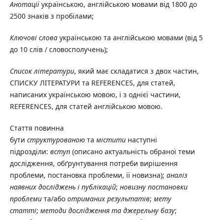
Анотації
українською, англійською мовами від 1800 до
2500 знаків з пробілами;
Ключові слова
українською та англійською мовами (від 5
до 10 слів / словосполучень);
Список літератури
, який має складатися з двох частин,
СПИСКУ ЛІТЕРАТУРИ та REFERENCES, для статей,
написаних українською мовою, і з однієї частини,
REFERENCES, для статей англійською мовою.
Стаття повинна
бути
структурованою
та
містити
наступні
підрозділи:
вступ
(описано актуальність обраної теми
дослідження, обґрунтування потреби вирішення
проблеми, постановка проблеми, її новизна);
аналіз
наявних досліджень і публікацій
;
новизну постановки
проблеми
та/або
отриманих результатів
;
мету
статті
;
методи дослідження та джерельну базу
;