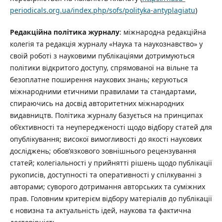
periodicals.org.ua/index.php/sofs/polityka-antyplagiatu
)
Редакційна політика журналу
: міжнародна редакційна
колегія та редакція журналу «Наука та наукознавство» у
своїй роботі з науковими публікаціями дотримуються
політики відкритого доступу, спрямованої на вільне та
безоплатне поширення наукових знань; керуються
міжнародними етичними правилами та стандартами,
спираючись на досвід авторитетних міжнародних
видавництв. Політика журналу базується на принципах
об’єктивності та неупередженості щодо відбору статей для
опублікування; високої вимогливості до якості наукових
досліджень; обов’язкового зовнішнього рецензування
статей; колегіальності у прийнятті рішень щодо публікації
рукописів, доступності та оперативності у спілкуванні з
авторами; суворого дотримання авторських та суміжних
прав. Головним критерієм відбору матеріалів до публікації
є новизна та актуальність ідей, наукова та фактична