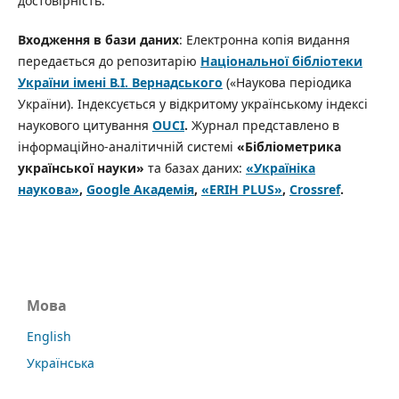
достовірність.
Входження в бази даних
: Електронна копія видання
передається до репозитарію
Національної бібліотеки
України імені В.І. Вернадського
(«Наукова періодика
України). Індексується у відкритому українському індексі
наукового цитування
OUCI
.
Журнал представлено в
інформаційно-аналітичній системі
«Бібліометрика
української науки»
та базах даних:
«Україніка
наукова»
,
Google Академія
,
«ERIH PLUS»
,
Crossref
.
Мова
English
Українська