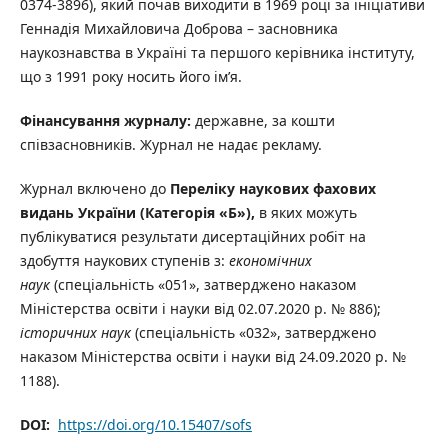
0374-3896), який почав виходити в 1969 році за ініціативи
Геннадія Михайловича Доброва – засновника
наукознавства в Україні та першого керівника інституту,
що з 1991 року носить його ім’я.
Фінансування журналу:
державне, за кошти
співзасновників. Журнал не надає рекламу.
Журнал включено до
Переліку наукових фахових
видань України (Категорія «Б»),
в яких можуть
публікуватися результати дисертаційних робіт на
здобуття наукових ступенів з:
економічних
наук
(спеціальність «051», затверджено наказом
Міністерства освіти і науки від 02.07.2020 р. № 886);
історичних наук
(спеціальність «032», затверджено
наказом Міністерства освіти і науки від 24.09.2020 р. №
1188).
DOI
:
https://doi.org/10.15407/sofs