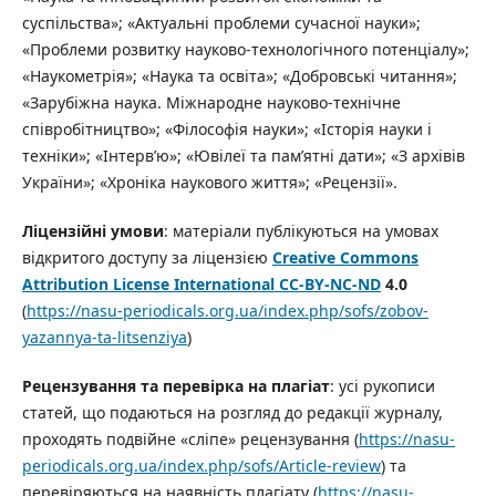
суспільства»; «Актуальні проблеми сучасної науки»;
«Проблеми розвитку науково-технологічного потенціалу»;
«Наукометрія»; «Наука та освіта»; «Добровські читання»;
«Зарубіжна наука. Міжнародне науково-технічне
співробітництво»; «Філософія науки»; «Історія науки і
техніки»; «Інтерв’ю»; «Ювілеї та пам’ятні дати»; «З архівів
України»; «Хроніка наукового життя»; «Рецензії».
Ліцензійні умови
: матеріали публікуються на умовах
відкритого доступу за ліцензією
Creative
Commons
Attribution
License
International
CC
-
BY
-
NC
-
ND
4.0
(
https://nasu-periodicals.org.ua/index.php/sofs/zobov-
yazannya-ta-litsenziya
)
Рецензування та перевірка на плагіат
: усі рукописи
статей, що подаються на розгляд до редакції журналу,
проходять подвійне «сліпе» рецензування (
https://nasu-
periodicals.org.ua/index.php/sofs/Article-review
) та
перевіряються на наявність плагіату (
https://nasu-