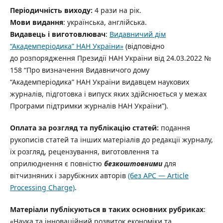
Періодичність виходу:
4 рази на рік.
Мови видання
: українська, англійська.
Видавець і виготовлювач
:
Видавничий дім
“Академперіодика” НАН України»
(відповідно
до розпорядження Президії НАН України від 24.03.2022 №
158 “Про визначення Видавничого дому
“Академперіодика” НАН України видавцем наукових
журналів, підготовка і випуск яких здійснюється у межах
Програми підтримки журналів НАН України”).
Оплата за розгляд та публікацію статей:
подання
рукописів статей та інших матеріалів до редакції журналу,
їх розгляд, рецензування, виготовлення та
оприлюднення є повністю
безкоштовними
для
вітчизняних і зарубіжних авторів
(без АРС — Article
Processing Charge)
.
Матеріали публікуються в таких основних рубриках
:
«Наука та інноваційний розвиток економіки та