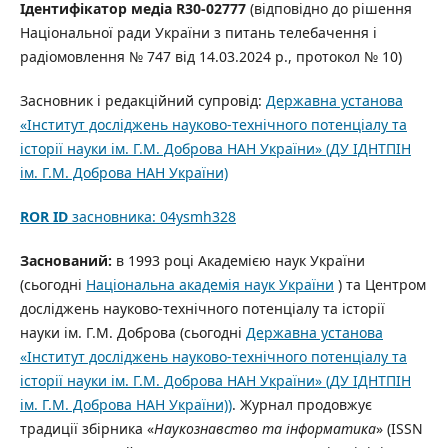
Ідентифікатор медіа
R
30-02777
(відповідно до рішення
Національної ради України з питань телебачення і
радіомовлення № 747 від 14.03.2024 р., протокол № 10)
Засновник і редакційний супровід:
Державна установа
«Інститут досліджень науково-технічного потенціалу та
історії науки ім. Г.М. Доброва НАН України» (ДУ ІДНТПІН
ім. Г.М. Доброва НАН України)
ROR
ID
засновника: 04ysmh328
Заснований:
в 1993 році Академією наук України
(сьогодні
Національна академія наук України
) та Центром
досліджень науково-технічного потенціалу та історії
науки ім. Г.М. Доброва (сьогодні
Державна установа
«Інститут досліджень науково-технічного потенціалу та
історії науки ім. Г.М. Доброва НАН України»
(ДУ ІДНТПІН
ім. Г.М. Доброва НАН України))
. Журнал продовжує
традиції збірника «
Наукознавство та інформатика
» (ISSN