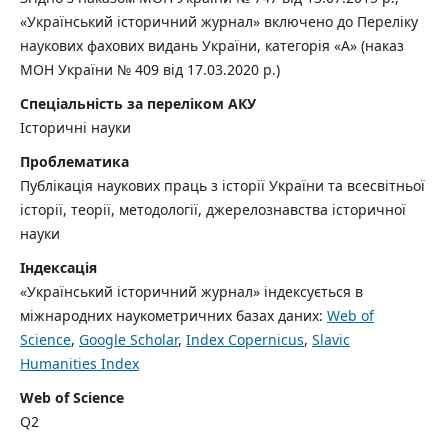
«Український історичний журнал» включено до Переліку
наукових фахових видань України, категорія «А» (наказ
МОН України № 409 від 17.03.2020 р.)
Спеціальність за переліком АКУ
Історичні науки
Проблематика
Публікація наукових праць з історії України та всесвітньої
історії, теорії, методології, джерелознавства історичної
науки
Індексація
«Український історичний журнал» індексується в
міжнародних наукометричних базах даних:
Web of
Science
,
Google Scholar
,
Index Copernicus
,
Slavic
Humanities Index
Web of Science
Q2