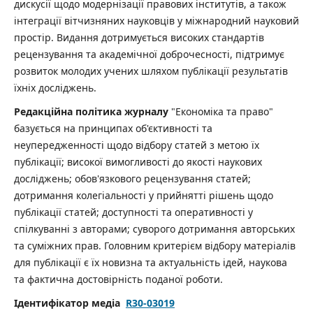
дискусії щодо модернізації правових інститутів, а також
інтеграції вітчизняних науковців у міжнародний науковий
простір. Видання дотримується високих стандартів
рецензування та академічної доброчесності, підтримує
розвиток молодих учених шляхом публікації результатів
їхніх досліджень.
Редакційна політика журналу
"Економіка та право"
базується на принципах об'єктивності та
неупередженності щодо відбору статей з метою їх
публікації; високої вимогливості до якості наукових
досліджень; обов'язкового рецензування статей;
дотримання колегіальності у прийнятті рішень щодо
публікації статей; доступності та оперативності у
спілкуванні з авторами; суворого дотримання авторських
та суміжних прав. Головним критерієм відбору матеріалів
для публікації є їх новизна та актуальність ідей, наукова
та фактична достовірність поданої роботи.
Ідентифікатор медіа
R30-03019