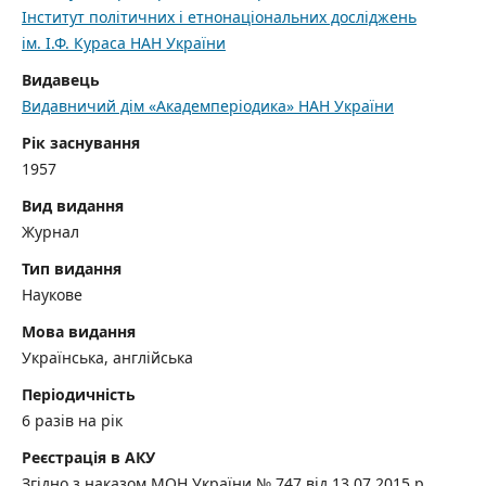
Інститут політичних і етнонаціональних досліджень
ім. І.Ф. Кураса НАН України
Видавець
Видавничий дім «Академперіодика» НАН України
Рік заснування
1957
Вид видання
Журнал
Тип видання
Наукове
Мова видання
Українська, англійська
Періодичність
6 разів на рік
Реєстрація в АКУ
Згідно з наказом МОН України № 747 від 13.07.2015 р.,