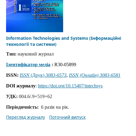
Information Technologies and Systems (Інформаційні
технології та системи)
Тип:
науковий журнал
Ідентифікатор медіа
:
R30-05899
ISSN:
ISSN
(Друк)
3083-6573
,
ISSN (Онлайн) 3083-6581
DOI журналу
:
https://doi.org/10.15407/intechsys
УДК:
004.6/.9+519+62
Періодичність:
6 разів на рік.
Перегляд журналу
Поточний випуск