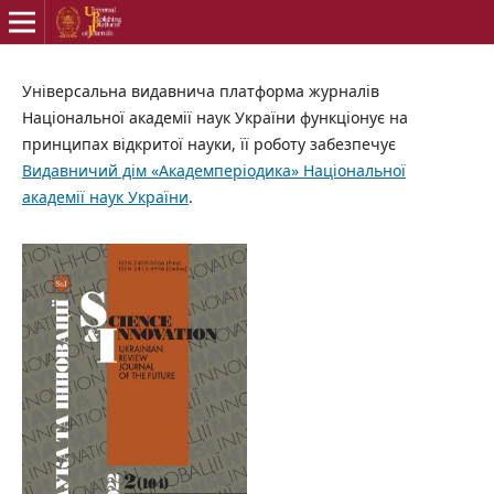
Універсальна видавнича платформа журналів
Національної академії наук України функціонує на
принципах відкритої науки, її роботу забезпечує
Видавничий дім «Академперіодика» Національної
академії наук України
.