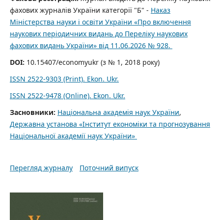
фахових журналів України категорії "Б" -
Наказ
Міністерства науки і освіти України «Про включення
наукових періодичних видань до Переліку наукових
фахових видань України» від 11.06.2026 № 928.
DOI:
10.15407/economyukr (з № 1, 2018 року)
ISSN 2522-9303 (Print). Ekon. Ukr.
ISSN 2522-9478 (Online). Ekon. Ukr.
Засновники:
Національна академія наук України
,
Державна установа «Інститут економіки та прогнозування
Національної академії наук України»
Перегляд журналу
Поточний випуск