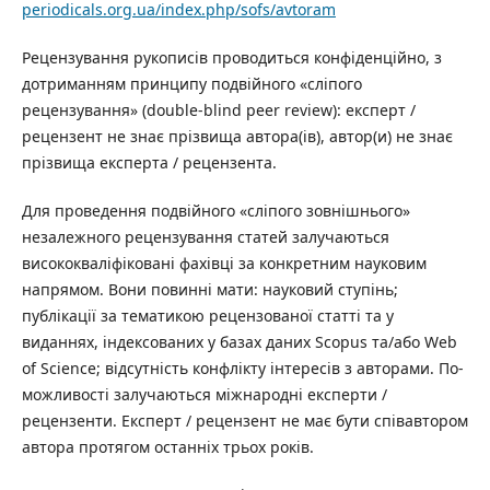
periodicals.org.ua/index.php/sofs/avtoram
Рецензування рукописів проводиться конфіденційно, з
дотриманням принципу подвійного «сліпого
рецензування» (double-blind peer review): експерт /
рецензент не знає прізвища автора(ів), автор(и) не знає
прізвища експерта / рецензента.
Для проведення подвійного «сліпого зовнішнього»
незалежного рецензування статей залучаються
висококваліфіковані фахівці за конкретним науковим
напрямом. Вони повинні мати: науковий ступінь;
публікації за тематикою рецензованої статті та у
виданнях, індексованих у базах даних Scopus та/або Web
of Science; відсутність конфлікту інтересів з авторами. По-
можливості залучаються міжнародні експерти /
рецензенти. Експерт / рецензент не має бути співавтором
автора протягом останніх трьох років.