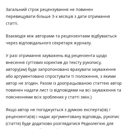
Загальний строк рецензування не повинен
перевищувати більше 3-х місяців з дати отримання
статті.
Взаємодія між авторами та рецензентами відбувається
через відповідального секретаря журналу.
У разі отримання зауважень від рецензента щодо
внесення суттєвих коректив до тексту рукопису,
автору(ам) буде запропоновано врахувати зауваження
або аргументовано спростувати ті положення, з якими
автор не згоден. Разом із доопрацьованою статтею автор
повинен надати лист із відповідями на всі зауваження та
поясненнями всіх зроблених у статті змін.)
Якщо автор не погоджується з думкою експерта(ів) /
рецензента(ів) і надає аргументовану відповідь, рукопис
(стаття) буде додатково розглядатися Редколегією для