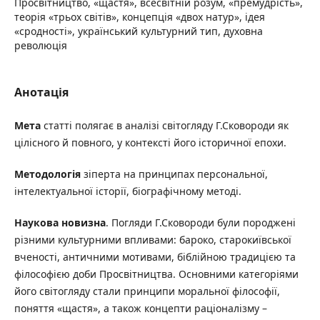
Просвітництво, «щастя», всесвітній розум, «премудрість»,
теорія «трьох світів», концепція «двох натур», ідея
«сродності», український культурний тип, духовна
революція
Анотація
Мета
статті полягає в аналізі світогляду Г.Сковороди як
цілісного й повного, у контексті його історичної епохи.
Методологія
зіперта на принципах персональної,
інтелектуальної історії, біографічному методі.
Наукова новизна
. Погляди Г.Сковороди були породжені
різними культурними впливами: бароко, старокиївської
вченості, античними мотивами, біблійною традицією та
філософією доби Просвітництва. Основними категоріями
його світогляду стали принципи моральної філософії,
поняття «щастя», а також концепти раціоналізму –