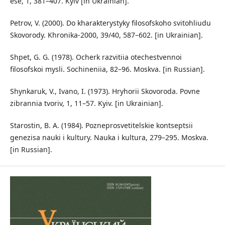
ese, 1, 381–407. Kyiv [in Ukrainian].
Petrov, V. (2000). Do kharakterystyky filosofskoho svitohliudu
Skovorody. Khronika-2000, 39/40, 587–602. [in Ukrainian].
Shpet, G. G. (1978). Ocherk razvitiia otechestvennoi
filosofskoi mysli. Sochineniia, 82–96. Moskva. [in Russian].
Shynkaruk, V., Ivano, I. (1973). Hryhorii Skovoroda. Povne
zibrannia tvoriv, 1, 11–57. Kyiv. [in Ukrainian].
Starostin, B. A. (1984). Pozneprosvetitelskie kontseptsii
genezisa nauki i kultury. Nauka i kultura, 279–295. Moskva.
[in Russian].