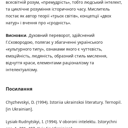
всесвітній розум, «премудрість», тобто людський інтелект,
та циклічне розуміння історичного часу. Мислитель
постає як автор теорії «трьох світів», концепції «двох
натур» і вчення про «сродність».
Висновки
. Духовний переворот, здійснений
Г.Сковородою, полягає у збагаченні українського
«культурного типу», ознаками якого є чуттєвість,
емоційність, людяність, образний стиль мислення,
відчуття краси, елементами раціоналізму та
інтелектуалізму.
Посилання
Chyzhevskyi, D. (1994). Istoriia ukrainskoi literatury. Ternopil.
[in Ukrainian].
Lysiak-Rudnytskyi, I. (1994). V oboroni intelektu. Istorychni