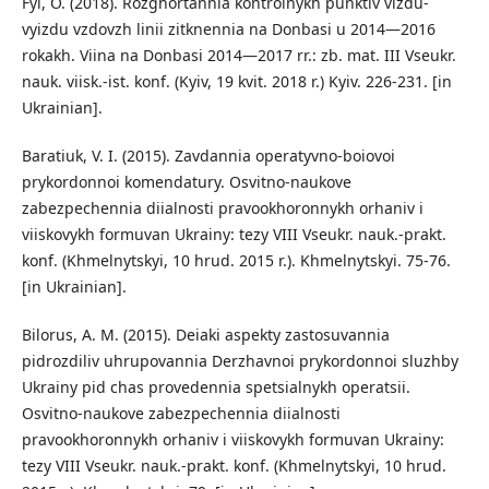
Fyl, O. (2018). Rozghortannia kontrolnykh punktiv vizdu-
vyizdu vzdovzh linii zitknennia na Donbasi u 2014—2016
rokakh. Viina na Donbasi 2014—2017 rr.: zb. mat. III Vseukr.
nauk. viisk.-ist. konf. (Kyiv, 19 kvit. 2018 r.) Kyiv. 226-231. [in
Ukrainian].
Baratiuk, V. I. (2015). Zavdannia operatyvno-boiovoi
prykordonnoi komendatury. Osvitno-naukove
zabezpechennia diialnosti pravookhoronnykh orhaniv i
viiskovykh formuvan Ukrainy: tezy VIII Vseukr. nauk.-prakt.
konf. (Khmelnytskyi, 10 hrud. 2015 r.). Khmelnytskyi. 75-76.
[in Ukrainian].
Bilorus, A. M. (2015). Deiaki aspekty zastosuvannia
pidrozdiliv uhrupovannia Derzhavnoi prykordonnoi sluzhby
Ukrainy pid chas provedennia spetsialnykh operatsii.
Osvitno-naukove zabezpechennia diialnosti
pravookhoronnykh orhaniv i viiskovykh formuvan Ukrainy:
tezy VIII Vseukr. nauk.-prakt. konf. (Khmelnytskyi, 10 hrud.