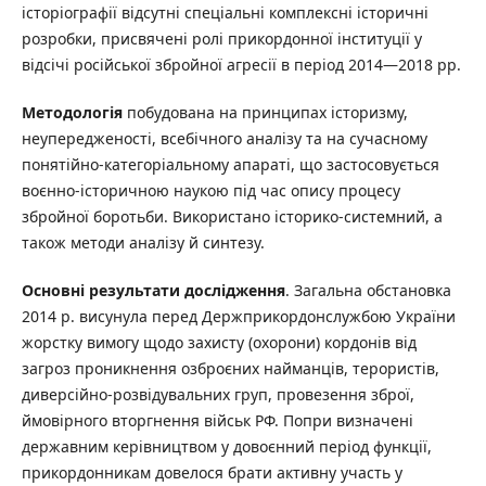
історіографії відсутні спеціальні комплексні історичні
розробки, присвячені ролі прикордонної інституції у
відсічі російської збройної агресії в період 2014—2018 рр.
Методологія
побудована на принципах історизму,
неупередженості, всебічного аналізу та на сучасному
понятійно-категоріальному апараті, що застосовується
воєнно-історичною наукою під час опису процесу
збройної боротьби. Використано історико-системний, а
також методи аналізу й синтезу.
Основні результати дослідження
. Загальна обстановка
2014 р. висунула перед Держприкордонслужбою України
жорстку вимогу щодо захисту (охорони) кордонів від
загроз проникнення озброєних найманців, терористів,
диверсійно-розвідувальних груп, провезення зброї,
ймовірного вторгнення військ РФ. Попри визначені
державним керівництвом у довоєнний період функції,
прикордонникам довелося брати активну участь у