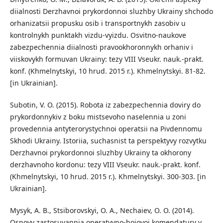
diialnosti Derzhavnoi prykordonnoi sluzhby Ukrainy shchodo
orhanizatsii propusku osib i transportnykh zasobiv u
kontrolnykh punktakh vizdu-vyizdu. Osvitno-naukove
zabezpechennia diialnosti pravookhoronnykh orhaniv i
viiskovykh formuvan Ukrainy: tezy VIII Vseukr. nauk.-prakt.
konf. (Khmelnytskyi, 10 hrud. 2015 r.). Khmelnytskyi. 81-82.
[in Ukrainian].
Subotin, V. O. (2015). Robota iz zabezpechennia doviry do
prykordonnykiv z boku mistsevoho naselennia u zoni
provedennia antyterorystychnoi operatsii na Pivdennomu
Skhodi Ukrainy. Istoriia, suchasnist ta perspektyvy rozvytku
Derzhavnoi prykordonnoi sluzhby Ukrainy ta okhorony
derzhavnoho kordonu: tezy VIII Vseukr. nauk.-prakt. konf.
(Khmelnytskyi, 10 hrud. 2015 r.). Khmelnytskyi. 300-303. [in
Ukrainian].
Mysyk, A. B., Stsiborovskyi, O. A., Nechaiev, O. O. (2014).
Osnovy zastosuvannia operatyvno-boiovoi komendatury v