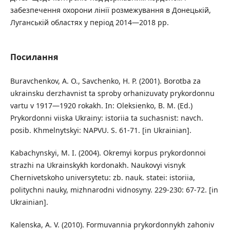
забезпечення охорони лінії розмежування в Донецькій,
Луганській областях у період 2014—2018 рр.
Посилання
Buravchenkov, A. O., Savchenko, H. P. (2001). Borotba za
ukrainsku derzhavnist ta sproby orhanizuvaty prykordonnu
vartu v 1917—1920 rokakh. In: Oleksienko, B. M. (Ed.)
Prykordonni viiska Ukrainy: istoriia ta suchasnist: navch.
posib. Khmelnytskyi: NAPVU. S. 61-71. [in Ukrainian].
Kabachynskyi, M. I. (2004). Okremyi korpus prykordonnoi
strazhi na Ukrainskykh kordonakh. Naukovyi visnyk
Chernivetskoho universytetu: zb. nauk. statei: istoriia,
politychni nauky, mizhnarodni vidnosyny. 229-230: 67-72. [in
Ukrainian].
Kalenska, A. V. (2010). Formuvannia prykordonnykh zahoniv