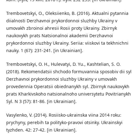
Trembovetskyi, O., Oleksiienko, B. (2016). Aktualni pytannia
diialnosti Derzhavnoi prykordonnoi sluzhby Ukrainy v
umovakh zbroinoi ahresii Rosii proty Ukrainy. Zbirnyk
naukovykh prats Natsionalnoi akademii Derzhavnoi
prykordonnoi sluzhby Ukrainy. Seriia: viiskovi ta tekhnichni
nauky. 1 (67): 231-241. [in Ukrainian].
Trembovetskyi, O. H., Hulevatyi, D. Yu., Kashtelian, S. O.
(2018). Rekomendatsii shchodo formuvannia sposobiv dii syl
Derzhavnoi prykordonnoi sluzhby Ukrainy v umovakh
provedennia Operatsii obiednanykh syl. Zbirnyk naukovykh
prats Kharkivskoho natsionalnoho universytetu Povitrianykh
Syl. N 3 (57): 81-86. [in Ukrainian].
Vasylenko, V. (2014). Rosiisko-ukrainska viina 2014 roku:
prychyny, perebih ta polityko-pravovi otsinky. Ukrainskyi
tyzhden. 42: 27-42. [in Ukrainian].