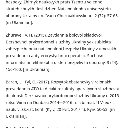
bezpeky. Zbirnyk naukovykh prats Tsentru voienno-
stratehichnykh doslidzhen Natsionalnoho universytetu
oborony Ukrainy im. Ivana Cherniakhovskoho. 2 (72): 57-63.
[in Ukrainian].
Zhuravel, V. H. (2015). Zavdannia boiovoi skladovoi
Derzhavnoi prykordonnoi sluzhby Ukrainy yak subiekta
zabezpechennia natsionalnoi bezpeky Ukrainy v umovakh
provedennia antyterorystychnoi operatsii. Suchasni
informatsiini tekhnolohii u sferi bezpeky ta oborony. 3 (24):
156-160. [in Ukrainian].
Baran, L., Fyl, O. (2017). Rozvytok obstanovky v raionakh
provedennia ATO ta deiaki rezultaty operatyvno-sluzhbovoi
diialnosti Derzhavnoi prykordonnoi sluzhby Ukrainy u 2015
rotsi. Viina na Donbasi 2014—2016 rr.: zb. mat. II Vseukr.
nauk. viisk.-ist. konf. (Kyiv, 20 kvit. 2017 r.). Kyiv. 50-53. [in
Ukrainian].