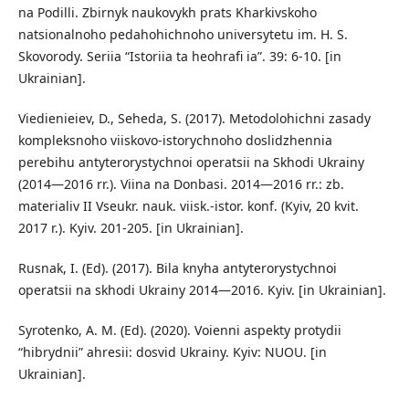
na Podilli. Zbirnyk naukovykh prats Kharkivskoho
natsionalnoho pedahohichnoho universytetu im. H. S.
Skovorody. Seriia “Istoriia ta heohrafi ia”. 39: 6-10. [in
Ukrainian].
Viedienieiev, D., Seheda, S. (2017). Metodolohichni zasady
kompleksnoho viiskovo-istorychnoho doslidzhennia
perebihu antyterorystychnoi operatsii na Skhodi Ukrainy
(2014—2016 rr.). Viina na Donbasi. 2014—2016 rr.: zb.
materialiv II Vseukr. nauk. viisk.-istor. konf. (Kyiv, 20 kvit.
2017 r.). Kyiv. 201-205. [in Ukrainian].
Rusnak, I. (Ed). (2017). Bila knyha antyterorystychnoi
operatsii na skhodi Ukrainy 2014—2016. Kyiv. [in Ukrainian].
Syrotenko, A. M. (Ed). (2020). Voienni aspekty protydii
“hibrydnii” ahresii: dosvid Ukrainy. Kyiv: NUOU. [in
Ukrainian].