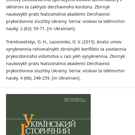
okhoroni ta zakhysti derzhavnoho kordonu. Zbirnyk
naukovykh prats Natsionalnoi akademii Derzhavnoi
prykordonnoi sluzhby Ukrainy. Seriia: viiskovi ta tekhnichni
nauky. 2 (62): 59-71. [in Ukrainian].
Trembovetskyi, O. H., Lazorenko, O. V. (2015). Analiz umov
vynyknennia rehionalnykh zbroinykh konfliktiv ta zavdannia
prykordonnoho vidomstva u razi yikh vynyknennia. Zbirnyk
naukovykh prats Natsionalnoi akademii Derzhavnoi
prykordonnoi sluzhby Ukrainy. Seriia: viiskovi ta tekhnichni
nauky. 4 (66): 248-259. [in Ukrainian].