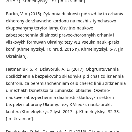
2015 r.). Khmelnytskyi. 79. [in Ukrainian].
Burlin, V. V. (2015). Pytannia diialnosti pidrozdiliv ta orhaniv
okhorony derzhavnoho kordonu na mezhi z tymchasovo
okupovanymy terytoriiamy. Osvitno-naukove
zabezpechennia diialnosti pravookhoronnykh orhaniv i
viiskovykh formuvan Ukrainy: tezy VIII Vseukr. nauk.-prakt.
konf. (Khmelnytskyi, 10 hrud. 2015 r.). Khmelnytskyi. 6-7. [in
Ukrainian].
Hetmaniuk, S. P., Dziavoruk, A. D. (2017). Obgruntuvannia
doslidzhennia bezpekovoho skladnyka pid chas zdiisnennia
kontroliu za peremishchenniam osib cherez liniiu zitknennia
u mezhakh Donetskoi ta Luhanskoi oblastei. Osvitno-
naukove zabezpechennia diialnosti skladovykh sektoru
bezpeky i oborony Ukrainy: tezy X Vseukr. nauk.-prakt.
konfer. (Khmelnytskyi, 2 lyst. 2017 r.). Khmelnytskyi. 32-33.
[in Ukrainian].
Dmytrenko, O. M., Dziavoruk, A. D. (2015). Okremi aspekty