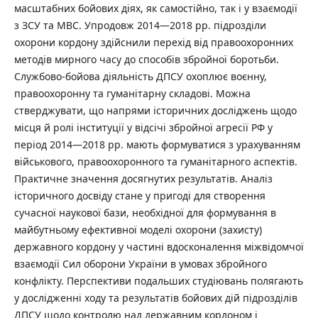
масштабних бойових діях, як самостійно, так і у взаємодії
з ЗСУ та МВС. Упродовж 2014—2018 рр. підрозділи
охорони кордону здійснили перехід від правоохоронних
методів мирного часу до способів збройної боротьби.
Службово-бойова діяльність ДПСУ охоплює воєнну,
правоохоронну та гуманітарну складові. Можна
стверджувати, що напрями історичних досліджень щодо
місця й ролі інституції у відсічі збройної агресії РФ у
період 2014—2018 рр. мають формуватися з урахуванням
військового, правоохоронного та гуманітарного аспектів.
Практичне значення досягнутих результатів. Аналіз
історичного досвіду стане у пригоді для створення
сучасної наукової бази, необхідної для формування в
майбутньому ефективної моделі охорони (захисту)
державного кордону у частині вдосконалення міжвідомчої
взаємодії Сил оборони України в умовах збройного
конфлікту. Перспективи подальших студіювань полягають
у дослідженні ходу та результатів бойових дій підрозділів
ДПСУ щодо контролю над державним кордоном і