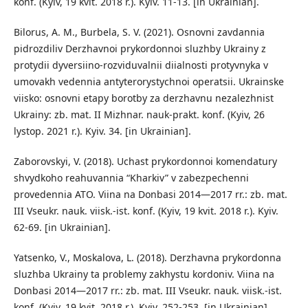
konf. (Kyiv, 19 kvit. 2018 r.). Kyiv. 11-13. [in Ukrainian].
Bilorus, A. M., Burbela, S. V. (2021). Osnovni zavdannia
pidrozdiliv Derzhavnoi prykordonnoi sluzhby Ukrainy z
protydii dyversiino-rozviduvalnii diialnosti protyvnyka v
umovakh vedennia antyterorystychnoi operatsii. Ukrainske
viisko: osnovni etapy borotby za derzhavnu nezalezhnist
Ukrainy: zb. mat. II Mizhnar. nauk-prakt. konf. (Kyiv, 26
lystop. 2021 r.). Kyiv. 34. [in Ukrainian].
Zaborovskyi, V. (2018). Uchast prykordonnoi komendatury
shvydkoho reahuvannia “Kharkiv” v zabezpechenni
provedennia ATO. Viina na Donbasi 2014—2017 rr.: zb. mat.
III Vseukr. nauk. viisk.-ist. konf. (Kyiv, 19 kvit. 2018 r.). Kyiv.
62-69. [in Ukrainian].
Yatsenko, V., Moskalova, L. (2018). Derzhavna prykordonna
sluzhba Ukrainy ta problemy zakhystu kordoniv. Viina na
Donbasi 2014—2017 rr.: zb. mat. III Vseukr. nauk. viisk.-ist.
konf. (Kyiv, 19 kvit. 2018 r.). Kyiv. 252-253. [in Ukrainian].