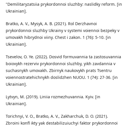
"Demilitaryzatsiia prykordonnoi sluzhby: naslidky reform. [in
Ukrainian].
Bratko, A. V., Mysyk, A. B. (2021). Rol Derzhavnoi
prykordonnoi sluzhby Ukrainy v systemi voiennoi bezpeky v
umovakh hibrydnoi viiny. Chest i zakon. 1 (76): 5-10. [in
Ukrainian].
Tsevelov, O. Ye. (2022). Dosvid formuvannia ta zastosuvannia
boiovykh rezerviv prykordonnoi sluzhby, yikh zavdannia v
suchasnykh umovakh. Zbirnyk naukovykh prats Tsentru
voiennostratehichnykh doslidzhen NUOU. 1 (74): 27-36. [in
Ukrainian].
Lytvyn, M. (2019). Liniia rozmezhuvannia. Kyiv. [in
Ukrainian].
Torichnyi, V. O., Bratko, A. V., Zakharchuk, D. O. (2021).
Zbroini konfl ikty yak destabilizuiuchyi faktor prykordonnoi