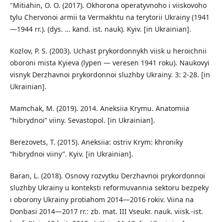
"Mitiahin, O. O. (2017). Okhorona operatyvnoho i viiskovoho
tylu Chervonoi armii ta Vermakhtu na terytorii Ukrainy (1941
—1944 rr.). (dys. … kand. ist. nauk). Kyiv. [in Ukrainian].
Kozlov, P. S. (2003). Uchast prykordonnykh viisk u heroichnii
oboroni mista Kyieva (lypen — veresen 1941 roku). Naukovyi
visnyk Derzhavnoi prykordonnoi sluzhby Ukrainy. 3: 2-28. [in
Ukrainian].
Mamchak, M. (2019). 2014. Aneksiia Krymu. Anatomiia
“hibrydnoi” viiny. Sevastopol. [in Ukrainian].
Berezovets, T. (2015). Aneksiia: ostriv Krym: khroniky
“hibrydnoi viiny”. Kyiv. [in Ukrainian].
Baran, L. (2018). Osnovy rozvytku Derzhavnoi prykordonnoi
sluzhby Ukrainy u konteksti reformuvannia sektoru bezpeky
i oborony Ukrainy protiahom 2014—2016 rokiv. Viina na
Donbasi 2014—2017 rr.: zb. mat. III Vseukr. nauk. viisk.-ist.