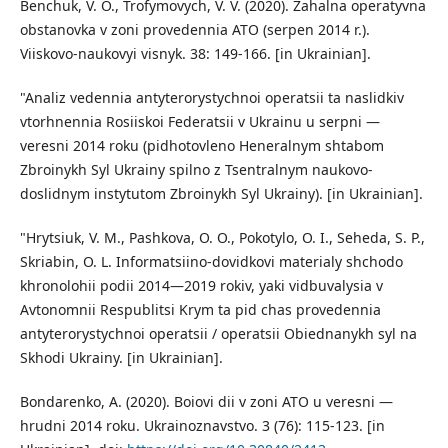
Benchuk, V. O., Trofymovych, V. V. (2020). Zahalna operatyvna
obstanovka v zoni provedennia ATO (serpen 2014 r.).
Viiskovo-naukovyi visnyk. 38: 149-166. [in Ukrainian].
"Analiz vedennia antyterorystychnoi operatsii ta naslidkiv
vtorhnennia Rosiiskoi Federatsii v Ukrainu u serpni —
veresni 2014 roku (pidhotovleno Heneralnym shtabom
Zbroinykh Syl Ukrainy spilno z Tsentralnym naukovo-
doslidnym instytutom Zbroinykh Syl Ukrainy). [in Ukrainian].
"Hrytsiuk, V. M., Pashkova, O. O., Pokotylo, O. I., Seheda, S. P.,
Skriabin, O. L. Informatsiino-dovidkovi materialy shchodo
khronolohii podii 2014—2019 rokiv, yaki vidbuvalysia v
Avtonomnii Respublitsi Krym ta pid chas provedennia
antyterorystychnoi operatsii / operatsii Obiednanykh syl na
Skhodi Ukrainy. [in Ukrainian].
Bondarenko, A. (2020). Boiovi dii v zoni ATO u veresni —
hrudni 2014 roku. Ukrainoznavstvo. 3 (76): 115-123. [in