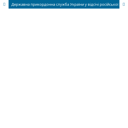
Державна прикордонна служба України у відсічі російської збройної агресії (2014—2018 рр.): напрями історичних досліджень