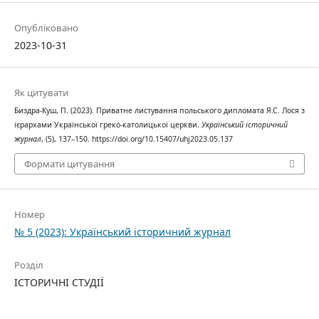
Опубліковано
2023-10-31
Як цитувати
Биздра-Куш, П. (2023). Приватне листування польського дипломата Я.С. Лося з
ієрархами Української греко-католицької церкви.
Український історичний
журнал
, (5), 137–150. https://doi.org/10.15407/uhj2023.05.137
Формати цитування
Номер
№ 5 (2023): Український історичний журнал
Розділ
ІСТОРИЧНІ СТУДІЇ