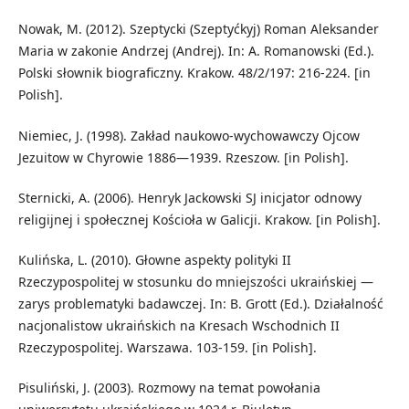
Nowak, M. (2012). Szeptycki (Szeptyćkyj) Roman Aleksander
Maria w zakonie Andrzej (Andrej). In: A. Romanowski (Ed.).
Polski słownik biograficzny. Krakow. 48/2/197: 216-224. [in
Polish].
Niemiec, J. (1998). Zakład naukowo-wychowawczy Ojcow
Jezuitow w Chyrowie 1886—1939. Rzeszow. [in Polish].
Sternicki, A. (2006). Henryk Jackowski SJ inicjator odnowy
religijnej i społecznej Kościoła w Galicji. Krakow. [in Polish].
Kulińska, L. (2010). Głowne aspekty polityki II
Rzeczypospolitej w stosunku do mniejszości ukraińskiej —
zarys problematyki badawczej. In: B. Grott (Ed.). Działalność
nacjonalistow ukraińskich na Kresach Wschodnich II
Rzeczypospolitej. Warszawa. 103-159. [in Polish].
Pisuliński, J. (2003). Rozmowy na temat powołania