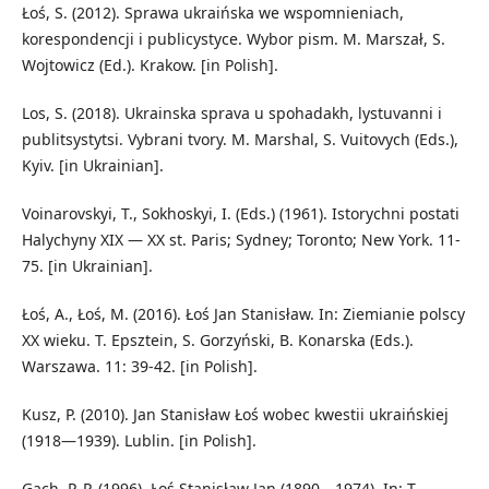
Łoś, S. (2012). Sprawa ukraińska we wspomnieniach,
korespondencji i publicystyce. Wybor pism. M. Marszał, S.
Wojtowicz (Ed.). Krakow. [in Polish].
Los, S. (2018). Ukrainska sprava u spohadakh, lystuvanni i
publitsystytsi. Vybrani tvory. M. Marshal, S. Vuitovych (Eds.),
Kyiv. [in Ukrainian].
Voinarovskyi, T., Sokhoskyi, I. (Eds.) (1961). Istorychni postati
Halychyny XIX — XX st. Paris; Sydney; Toronto; New York. 11-
75. [in Ukrainian].
Łoś, A., Łoś, M. (2016). Łoś Jan Stanisław. In: Ziemianie polscy
XX wieku. T. Epsztein, S. Gorzyński, B. Konarska (Eds.).
Warszawa. 11: 39-42. [in Polish].
Kusz, P. (2010). Jan Stanisław Łoś wobec kwestii ukraińskiej
(1918—1939). Lublin. [in Polish].
Gach, P. P. (1996). Łoś Stanisław Jan (1890—1974). In: T.