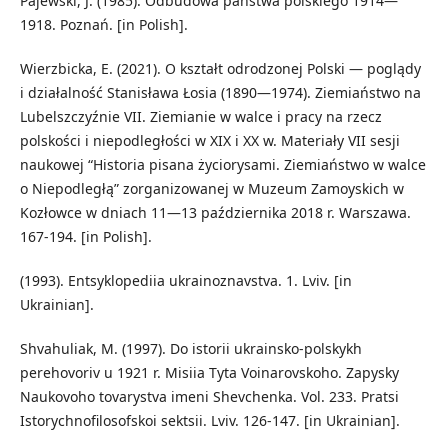
Pajewski, J. (1985). Odbudowa państwa polskiego 1914—
1918. Poznań. [in Polish].
Wierzbicka, E. (2021). O kształt odrodzonej Polski — poglądy
i działalność Stanisława Łosia (1890—1974). Ziemiaństwo na
Lubelszczyźnie VII. Ziemianie w walce i pracy na rzecz
polskości i niepodległości w XIX i XX w. Materiały VII sesji
naukowej “Historia pisana życiorysami. Ziemiaństwo w walce
o Niepodległą” zorganizowanej w Muzeum Zamoyskich w
Kozłowce w dniach 11—13 października 2018 r. Warszawa.
167-194. [in Polish].
(1993). Entsyklopediia ukrainoznavstva. 1. Lviv. [in
Ukrainian].
Shvahuliak, M. (1997). Do istorii ukrainsko-polskykh
perehovoriv u 1921 r. Misiia Tyta Voinarovskoho. Zapysky
Naukovoho tovarystva imeni Shevchenka. Vol. 233. Pratsi
Istorychnofilosofskoi sektsii. Lviv. 126-147. [in Ukrainian].