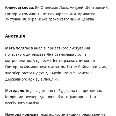
Ключові слова:
Ян Станіслав Лось, Андрей Шептицький,
Григорій Хомишин, Тит Войнаровський, приватне
листування, Українська греко-католицька церква
Анотація
Мета
полягає в аналізі приватного листування
польського дипломата Яна Станіслава Лося з
митрополитом А ндреєм Шептицьким, єпископом
Григорієм Хомишиним, митратом Титом Войнаровським,
яке зберігається у фонді «Архів Лосів із Немець»
Державного архіву в Любліні.
Методологія
дослідження побудована на принципах
історизму, неупередженості, багатофакторності та
всебічного аналізу.
Наукова новизна
теми відносин вищих представників