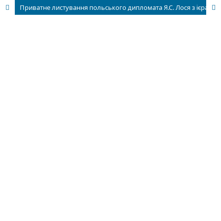
Приватне листування польського дипломата Я.С. Лося з ієрархами Української греко-католицької церкви