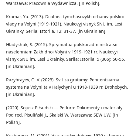
Warszawa: Pracownia Wydawnicza. [in Polish].
Kramar, Yu. (2013). Diialnist tymchasovykh orhaniv polskoi
vlady na Volyni (1919-1921). Naukovyj visnyk SNU im. Lesi
Ukrainky. Seriia: Istoriia. 12: 31-37. [in Ukrainian].
Hladyshuk, S. (2015). Spryiniattia polskoi administratsii
naselenniam Zakhidnoi Volyni v 1919-1921 rr. Naukovyi
visnyk SNU im. Lesi Ukrainky. Seriia: Istoriia. 5 (306): 50-55.
[in Ukrainian].
Razyhrayev, O. V. (2023). Svit za gratamy: Penitentsiarna
systema na Volyni ta v Halychyni u 1918-1939 rr. Drohobych.
[in Ukrainian].
(2020). Sojusz Piłsudski — Petlura: Dokumenty i materiały.
Pod red. Pisuliński J., Skalski W. Warszawa: SEW UW. [in
Polish].
Kucherepa, M. (2001). Varshavskyi dohovir 1920 r.: heneza,