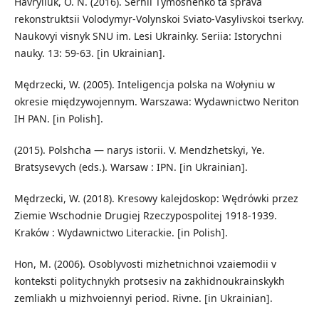
Havryliuk, O. N. (2016). Serhii Tymoshenko ta sprava
rekonstruktsii Volodymyr-Volynskoi Sviato-Vasylivskoi tserkvy.
Naukovyi visnyk SNU im. Lesi Ukrainky. Seriia: Istorychni
nauky. 13: 59-63. [in Ukrainian].
Mędrzecki, W. (2005). Inteligencja polska na Wołyniu w
okresie międzywojennym. Warszawa: Wydawnictwo Neriton
IH PAN. [in Polish].
(2015). Polshcha — narys istorii. V. Mendzhetskyi, Ye.
Bratsysevych (eds.). Warsaw : IPN. [in Ukrainian].
Mędrzecki, W. (2018). Kresowy kalejdoskop: Wędrόwki przez
Ziemie Wschodnie Drugiej Rzeczypospolitej 1918-1939.
Krakόw : Wydawnictwo Literackie. [in Polish].
Hon, M. (2006). Osoblyvosti mizhetnichnoi vzaiemodii v
konteksti politychnykh protsesiv na zakhidnoukrainskykh
zemliakh u mizhvoiennyi period. Rivne. [in Ukrainian].