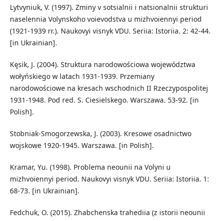
Lytvyniuk, V. (1997). Zminy v sotsialnii i natsionalnii strukturi
naselennia Volynskoho voievodstva u mizhvoiennyi period
(1921-1939 rr.). Naukovyi visnyk VDU. Seriia: Istoriia. 2: 42-44.
[in Ukrainian].
Kęsik, J. (2004). Struktura narodowościowa wojewόdztwa
wołyńskiego w latach 1931-1939. Przemiany
narodowościowe na kresach wschodnich II Rzeczypospolitej
1931-1948. Pod red. S. Ciesielskego. Warszawa. 53-92. [in
Polish].
Stobniak-Smogorzewska, J. (2003). Kresowe osadnictwo
wojskowe 1920-1945. Warszawa. [in Polish].
Kramar, Yu. (1998). Problema neounii na Volyni u
mizhvoiennyi period. Naukovyi visnyk VDU. Seriia: Istoriia. 1:
68-73. [in Ukrainian].
Fedchuk, O. (2015). Zhabchenska trahediia (z istorii neounii