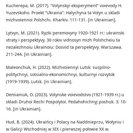
Kucherepa, M. (2017). “Volynskyi eksperyment” voievody H.
Yuzevskoho. Proekt “Ukraina”: Halychyna ta Volyn u skladi
mizhvoiennoi Polshchi. Kharkiv. 111-131. [in Ukrainian].
Lytvyn, M. (2021). Ryzki peremovyny 1920-1921 rr.: ukrainski
vtraty i perspektyvy. 30 rokiv vidnosyn mizh Polshcheiu ta
nezalezhnoiu Ukrainoiu: Dosvid ta perspektyvy. Warszawa.
211-244. [in Ukrainian].
Maleonchuk, H. (2022). Mizhvoiennyi Lutsk: suspilno-
politychnyi, sotsialno-ekonomichnyi, kulturnyi rozvytok
(1919-1939). Lutsk. [in Ukrainian].
Demianiuk, O. (2023). Volynske voievodstvo (1921-1939 rr.) u
skladi Druhoi Rechi Pospolytoi. Pedahohichnyj poshuk. 3: 10-
16. [in Ukrainian].
Hud, B. (2024). Ukraińcy i Polacy na Naddnieprzu, Wołyniu i
w Galicji Wschodniej w XIX i pierwszej połowie XX w.