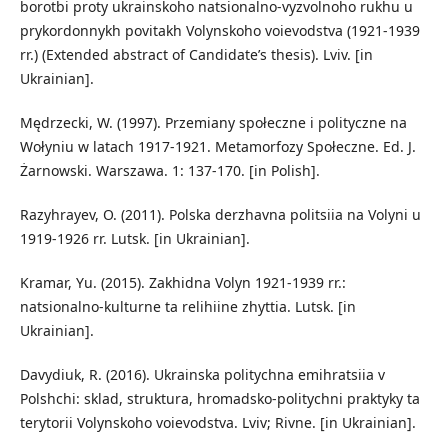
borotbi proty ukrainskoho natsionalno-vyzvolnoho rukhu u
prykordonnykh povitakh Volynskoho voievodstva (1921-1939
rr.) (Extended abstract of Candidate’s thesis). Lviv. [in
Ukrainian].
Mędrzecki, W. (1997). Przemiany społeczne i polityczne na
Wołyniu w latach 1917-1921. Metamorfozy Społeczne. Ed. J.
Żarnowski. Warszawa. 1: 137-170. [in Polish].
Razyhrayev, O. (2011). Polska derzhavna politsiia na Volyni u
1919-1926 rr. Lutsk. [in Ukrainian].
Kramar, Yu. (2015). Zakhidna Volyn 1921-1939 rr.:
natsionalno-kulturne ta relihiine zhyttia. Lutsk. [in
Ukrainian].
Davydiuk, R. (2016). Ukrainska politychna emihratsiia v
Polshchi: sklad, struktura, hromadsko-politychni praktyky ta
terytorii Volynskoho voievodstva. Lviv; Rivne. [in Ukrainian].