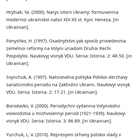
Hrytsak, Ya. (2000). Narys istorii Ukrainy: formuvannia
modernoi ukrainskoi natsii XIX-XX st. Kyiv: Heneza. [in
Ukrainian].
Panyshko, H. (1997). Osadnytstvo yak sposib provedennia
zemelnoi reformy na Volyni uriadom Druhoi Rechi
Pospolytoi. Naukovyj visnyk VDU. Seriia: Istoriia. 2: 48-50. [in
Ukrainian].
Svynchuk, A. (1997). Natsionalna polityka Polskoi derzhavy
sanatsiinoho periodu na Zakhidnii Ukraini. Naukovyi visnyk
VDU. Seriia: Istoriia. 2: 17-21. [in Ukrainian].
Borodavko, V. (2000). Periodychni vydannia Volynskoho
voievodstva u mizhvoiennyi period (1921-1939). Naukovyi
visnyk VDU. Seriia: Istoriia. 3: 86-89. [in Ukrainian].
Yurchuk, L. V. (2010). Represyvni orhany polskoi vlady v