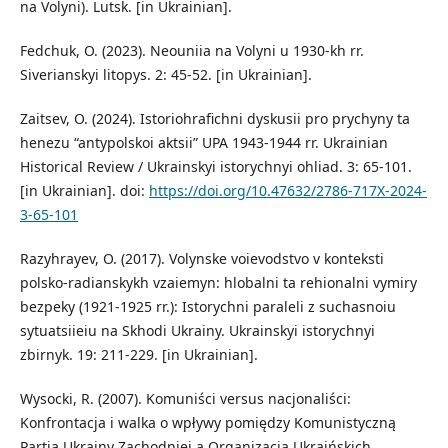
na Volyni). Lutsk. [in Ukrainian].
Fedchuk, O. (2023). Neouniia na Volyni u 1930-kh rr.
Siverianskyi litopys. 2: 45-52. [in Ukrainian].
Zaitsev, O. (2024). Istoriohrafichni dyskusii pro prychyny ta
henezu “antypolskoi aktsii” UPA 1943-1944 rr. Ukrainian
Historical Review / Ukrainskyi istorychnyi ohliad. 3: 65-101.
[in Ukrainian]. doi:
https://doi.org/10.47632/2786-717X-2024-
3-65-101
Razyhrayev, O. (2017). Volynske voievodstvo v konteksti
polsko-radianskykh vzaiemyn: hlobalni ta rehionalni vymiry
bezpeky (1921-1925 rr.): Istorychni paraleli z suchasnoiu
sytuatsiieiu na Skhodi Ukrainy. Ukrainskyi istorychnyi
zbirnyk. 19: 211-229. [in Ukrainian].
Wysocki, R. (2007). Komuniści versus nacjonaliści:
Konfrontacja i walka o wpływy pomiędzy Komunistyczną
Partią Ukrainy Zachodniej a Organizacją Ukraińskich