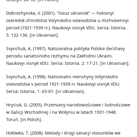
Dobrochynska, V. (2001). “Soiuz ukrainok” — holovnyi
oseredok zhinotstva Volynskoho voievodstva u mizhvoiennyi
period (1921-1939 rr.). Naukovyi visnyk VDU. Seriia: Istoriia.
5: 132-136. [in Ukrainian].
Svynchuk, A. (1997). Natsionalna polityka Polskoi derzhavy
periodu sanatsiinoho rezhymu na Zakhidnii Ukraini.
Naukovyi visnyk VDU. Seriia: Istoriia. 2: 17-21. [in Ukrainian].
Svynchuk, A. (1998). Natsionalni menshyny Volynskoho
voievodstva v period 1921-1939 rr. Naukovyi visnyk VDU.
Seriia: Istoriia. 1: 63-67. [in Ukrainian].
Hryciuk, G. (2005). Przemiany narodowościowe i ludnościowe
w Galicji Wschodniej i na Wołyniu w latach 1931-1948.
Toruń. [in Polish].
Hołόwko, T. (2008). Metody i drogi sanacji stosunkόw we