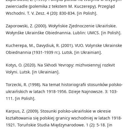
zwierciadle (polemika z tekstem M. Kuczerepy). Przegląd
Wschodni. T. V. Zesz. 4 (20): 830-834. [in Polish].
Zaporowski, Z. (2000). Wołyńskie Zjednoczenie Ukraińskie.
Wołynśke Ukrainśke Obiednannia. Lublin: UMCS. [in Polish].
Kucherepa, M., Davydiuk, R. (2001). VUO. Volynske Ukrainske
Obiednannia (1931-1939 rr.). Lutsk. [in Ukrainian].
Kotys, O. (2020). Na Skhodi Yevropy: mizhvoiennyj rozkvit
Volyni. Lutsk. [in Ukrainian].
Torzecki, R. (1998). Na temat historiografii stosunkόw polsko-
ukraińskich w latach 1918-1956. Dzieje Najnowsze. 3: 103-
111. [in Polish].
Karpus, Z. (2009). Stosunki polsko-ukraińskie w okresie
kształtowania się polskiej granicy wschodniej w latach 1918-
1921. Toruńskie Studia Międzynarodowe. 1 (2): 5-18. [in