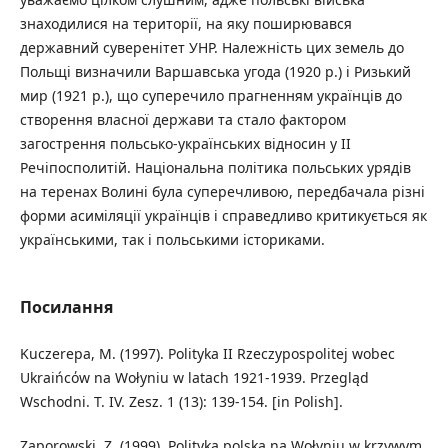
знаходилися на території, на яку поширювався
державний суверенітет УНР. Належність цих земель до
Польщі визначили Варшавська угода (1920 р.) і Ризький
мир (1921 р.), що суперечило прагненням українців до
створення власної держави та стало фактором
загострення польсько-українських відносин у ІІ
Речіпосполитій. Національна політика польських урядів
на теренах Волині була суперечливою, передбачала різні
форми асиміляції українців і справедливо критикується як
українськими, так і польськими істориками.
Посилання
Kuczerepa, M. (1997). Polityka II Rzeczypospolitej wobec
Ukraińcόw na Wołyniu w latach 1921-1939. Przegląd
Wschodni. T. IV. Zesz. 1 (13): 139-154. [in Polish].
Zaporowski, Z. (1999). Polityka polska na Wołyniu w krzywym