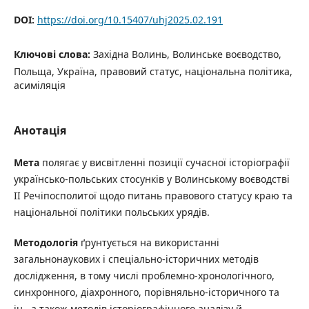
DOI:
https://doi.org/10.15407/uhj2025.02.191
Ключові слова:
Західна Волинь, Волинське воєводство,
Польща, Україна, правовий статус, національна політика,
асиміляція
Анотація
Мета
полягає у висвітленні позиції сучасної історіографії
українсько-польських стосунків у Волинському воєводстві
ІІ Речіпосполитої щодо питань правового статусу краю та
національної політики польських урядів.
Методологія
ґрунтується на використанні
загальнонаукових і спеціально-історичних методів
дослідження, в тому числі проблемно-хронологічного,
синхронного, діахронного, порівняльно-історичного та
ін., а також методів історіографічного аналізу й