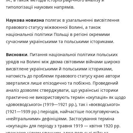
типологізації наукових напрямів.
Наукова новизна
полягає в узагальненні висвітлення
правового статусу міжвоєнної Волині, а також
національної політики Польщі в регіоні окремими
сучасними українськими та польськими істориками.
Висновки
. Питання національної політики польських
урядів на Волині між двома світовими війнами широко
висвітлене українськими й польськими істориками,
натомість до проблеми правового статусу краю автори
зверталися лише епізодично та побіжно. Проведений
аналіз дозволяє стверджувати, що українські історики
практично не використовують термін «окупація» як щодо
«довоєводського» (1919—1921 рр.), так і «воєводського»
(1921—1939 рр.) періодів, найчастіше послуговуючись
«нейтральними» дефініціями. Застосування терміна
«окупація» для періоду з травня 1919 — квітня 1920 рр.
уважаємо цілком слушним, адже польські війська