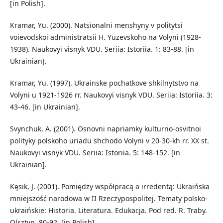
[in Polish].
Kramar, Yu. (2000). Natsionalni menshyny v politytsi
voievodskoi administratsii H. Yuzevskoho na Volyni (1928-
1938). Naukovyi visnyk VDU. Seriia: Istoriia. 1: 83-88. [in
Ukrainian].
Kramar, Yu. (1997). Ukrainske pochatkove shkilnytstvo na
Volyni u 1921-1926 rr. Naukovyi visnyk VDU. Seriia: Istoriia. 3:
43-46. [in Ukrainian].
Svynchuk, A. (2001). Osnovni napriamky kulturno-osvitnoi
polityky polskoho uriadu shchodo Volyni v 20-30-kh rr. XX st.
Naukovyi visnyk VDU. Seriia: Istoriia. 5: 148-152. [in
Ukrainian].
Kęsik, J. (2001). Pomiędzy wspόłpracą a irredentą: Ukraińska
mniejszość narodowa w II Rzeczypospolitej. Tematy polsko-
ukraińskie: Historia. Literatura. Edukacja. Pod red. R. Traby.
Olsztyn. 80-92. [in Polish].