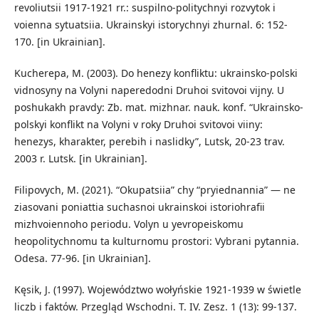
revoliutsii 1917-1921 rr.: suspilno-politychnyi rozvytok i
voienna sytuatsiia. Ukrainskyi istorychnyi zhurnal. 6: 152-
170. [in Ukrainian].
Kucherepa, M. (2003). Do henezy konfliktu: ukrainsko-polski
vidnosyny na Volyni naperedodni Druhoi svitovoi vijny. U
poshukakh pravdy: Zb. mat. mizhnar. nauk. konf. “Ukrainsko-
polskyi konflikt na Volyni v roky Druhoi svitovoi viiny:
henezys, kharakter, perebih i naslidky”, Lutsk, 20-23 trav.
2003 r. Lutsk. [in Ukrainian].
Filipovych, M. (2021). “Okupatsiia” chy “pryiednannia” — ne
ziasovani poniattia suchasnoi ukrainskoi istoriohrafii
mizhvoiennoho periodu. Volyn u yevropeiskomu
heopolitychnomu ta kulturnomu prostori: Vybrani pytannia.
Odesa. 77-96. [in Ukrainian].
Kęsik, J. (1997). Wojewόdztwo wołyńskie 1921-1939 w świetle
liczb i faktόw. Przegląd Wschodni. T. IV. Zesz. 1 (13): 99-137.