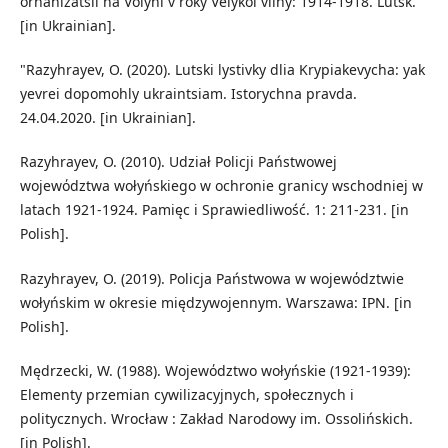
orhanizatsii na Volyni v roky Velykoi viiny: 1914-1918. Lutsk.
[in Ukrainian].
"Razyhrayev, O. (2020). Lutski lystivky dlia Krypiakevycha: yak
yevrei dopomohly ukraintsiam. Istorychna pravda.
24.04.2020. [in Ukrainian].
Razyhrayev, O. (2010). Udział Policji Państwowej
wojewόdztwa wołyńskiego w ochronie granicy wschodniej w
latach 1921-1924. Pamięc i Sprawiedliwość. 1: 211-231. [in
Polish].
Razyhrayev, O. (2019). Policja Państwowa w wojewόdztwie
wołyńskim w okresie międzywojennym. Warszawa: IPN. [in
Polish].
Mędrzecki, W. (1988). Wojewόdztwo wołyńskie (1921-1939):
Elementy przemian cywilizacyjnych, społecznych i
politycznych. Wrocław : Zakład Narodowy im. Ossolińskich.
[in Polish].