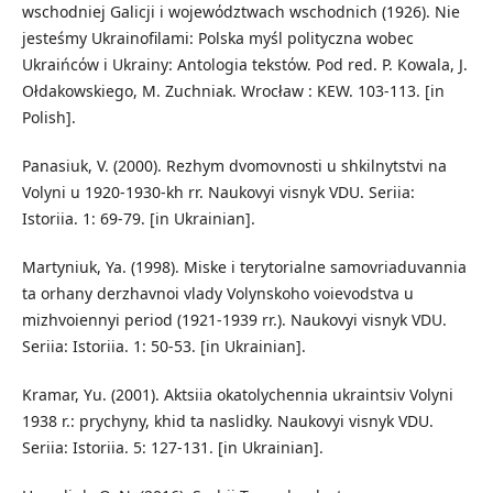
wschodniej Galicji i wojewόdztwach wschodnich (1926). Nie
jesteśmy Ukrainofilami: Polska myśl polityczna wobec
Ukraińcόw i Ukrainy: Antologia tekstόw. Pod red. P. Kowala, J.
Ołdakowskiego, M. Zuchniak. Wrocław : KEW. 103-113. [in
Polish].
Panasiuk, V. (2000). Rezhym dvomovnosti u shkilnytstvi na
Volyni u 1920-1930-kh rr. Naukovyi visnyk VDU. Seriia:
Istoriia. 1: 69-79. [in Ukrainian].
Martyniuk, Ya. (1998). Miske i terytorialne samovriaduvannia
ta orhany derzhavnoi vlady Volynskoho voievodstva u
mizhvoiennyi period (1921-1939 rr.). Naukovyi visnyk VDU.
Seriia: Istoriia. 1: 50-53. [in Ukrainian].
Kramar, Yu. (2001). Aktsiia okatolychennia ukraintsiv Volyni
1938 r.: prychyny, khid ta naslidky. Naukovyi visnyk VDU.
Seriia: Istoriia. 5: 127-131. [in Ukrainian].