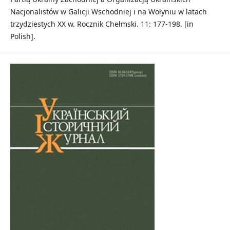
Nacjonalistόw w Galicji Wschodniej i na Wołyniu w latach
trzydziestych XX w. Rocznik Chełmski. 11: 177-198. [in
Polish].