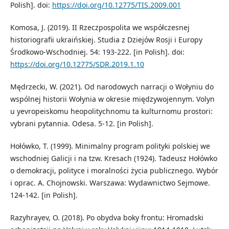
Polish]. doi:
https://doi.org/10.12775/TIS.2009.001
Komosa, J. (2019). II Rzeczpospolita we wspόłczesnej
historiografii ukraińskiej. Studia z Dziejόw Rosji i Europy
Środkowo-Wschodniej. 54: 193-222. [in Polish]. doi:
https://doi.org/10.12775/SDR.2019.1.10
Mędrzecki, W. (2021). Od narodowych narracji o Wołyniu do
wspόlnej historii Wołynia w okresie międzywojennym. Volyn
u yevropeiskomu heopolitychnomu ta kulturnomu prostori:
vybrani pytannia. Odesa. 5-12. [in Polish].
Hołόwko, T. (1999). Minimalny program polityki polskiej we
wschodniej Galicji i na tzw. Kresach (1924). Tadeusz Hołόwko
o demokracji, polityce i moralności życia publicznego. Wybόr
i oprac. A. Chojnowski. Warszawa: Wydawnictwo Sejmowe.
124-142. [in Polish].
Razyhrayev, O. (2018). Po obydva boky frontu: Hromadski