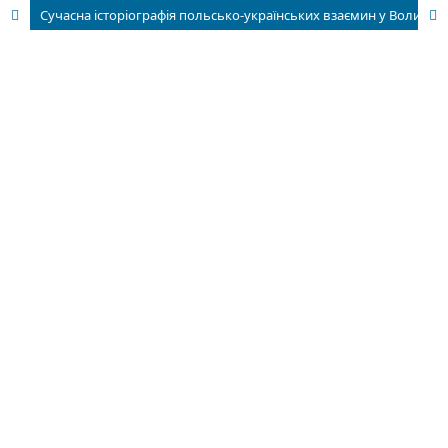
Сучасна історіографія польсько-українських взаємин у Волинському воєводстві II Речіпосполитої: правовий статус та національна політика