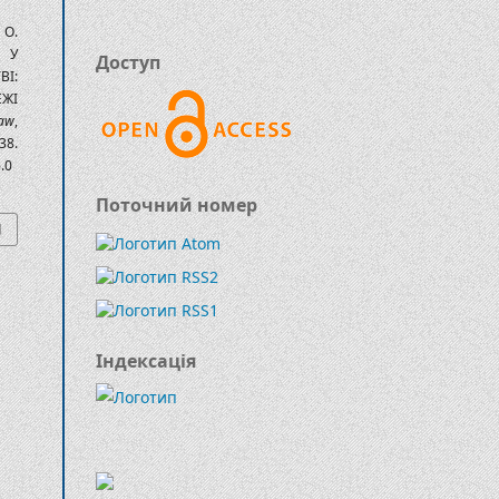
 О.
 У
Доступ
І:
ЕЖІ
aw
,
.
.0
Поточний номер
Індексація