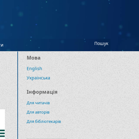
Пошук
ти
Мова
English
Українська
Інформація
Для читачів
Для авторів
Для бібліотекарів