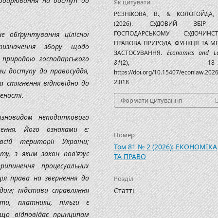
сподарювання на доступ до
Як цитувати
РЄЗНІКОВА, В., & КОЛОГОЙДА,
(2026). СУДОВИЙ ЗБІР
ГОСПОДАРСЬКОМУ СУДОЧИНСТВ
 обґрунтування цілісної
ПРАВОВА ПРИРОДА, ФУНКЦІЇ ТА М
ризначення збору щодо
ЗАСТОСУВАННЯ.
Economics and L
 природою господарського
81
(2), 18–38
и доступу до правосуддя,
https://doi.org/10.15407/econlaw.2026
2.018
а стягнення відповідно до
еності.
Формати цитування
ізновидом неподаткового
чення. Його ознаками є:
Номер
всій території України;
Том 81 № 2 (2026): ЕКОНОМІКА
у, з яким закон пов’язує
ТА ПРАВО
рипинення процесуальних
ція права на звернення до
Розділ
удом; підстави справляння
Статті
ти, платники, пільги є
що відповідає принципам