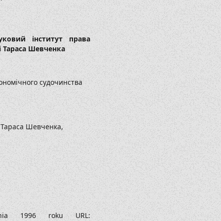
уковий інститут права
і Тараса Шевченка
ономічного судочинства
і Тараса Шевченка,
rvnia 1996 roku URL: