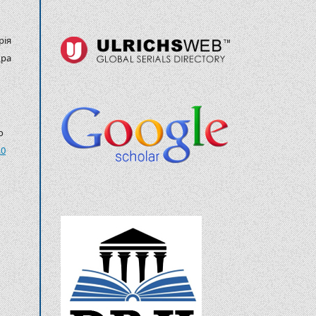
рія
ра
о
.0