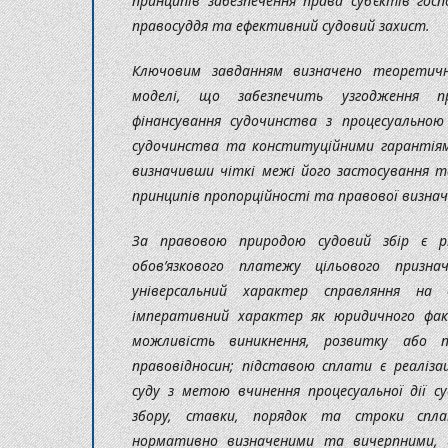
принципів забезпечення права суб’єктів го
правосуддя та ефективний судовий захист.
Ключовим завданням визначено теоретичне
моделі, що забезпечить узгодження п
фінансування судочинства з процесуальною
судочинства та конституційними гарантіям
визначивши чіткі межі його застосування т
принципів пропорційності та правової визнач
За правовою природою судовий збір є р
обов’язкового платежу цільового призна
універсальний характер справляння на 
імперативний характер як юридичного факт
можливість виникнення, розвитку або п
правовідносин; підставою сплати є реаліза
суду з метою вчинення процесуальної дії с
збору, ставки, порядок та строки спла
нормативно визначеними та вичерпними, 