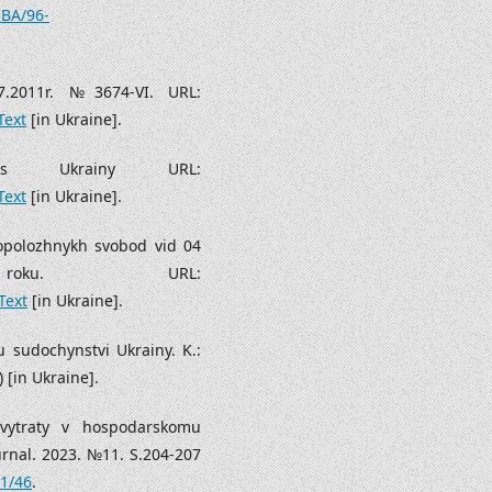
%BA/96-
7.2011r. №3674-VI. URL:
Text
[in Ukraine].
deks Ukrainy URL:
Text
[in Ukraine].
vopolozhnykh svobod vid 04
roku. URL:
Text
[in Ukraine].
 sudochynstvi Ukrainy. K.:
 [in Ukraine].
vytraty v hospodarskomu
urnal. 2023. №11. S.204-207
11/46
.