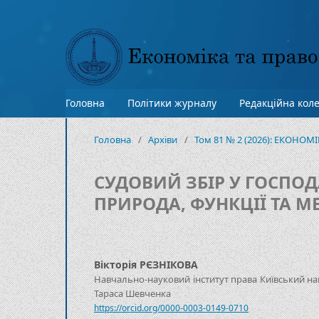
Головна
Політики журналу
Редакційна коле
Головна
/
Архіви
/
Том 81 № 2 (2026): ЕКОНОМ
СУДОВИЙ ЗБІР У ГОСПО
ПРИРОДА, ФУНКЦІЇ ТА М
Вікторія РЄЗНІКОВА
Навчально-науковий інститут права Київський на
Тараса Шевченка
https://orcid.org/0000-0003-0149-0710