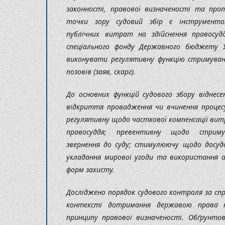
законності, правової визначеності та проп
точки зору судовий збір є інструменто
публічних витрат на здійснення правосуд
спеціального фонду Державного бюджету У
виконувати регулятивну функцію стримуван
позовів (заяв, скарг).
До основних функцій судового збору віднесе
відкриття провадження чи вчинення процесуа
регулятивну щодо часткової компенсації вит
правосуддя; превентивну щодо стримув
звернення до суду; стимулюючу щодо досудо
укладання мирової угоди та використання 
форм захисту.
Досліджено порядок судового контроля за спр
контексті дотримання державою права 
принципу правової визначеності. Обґрунто