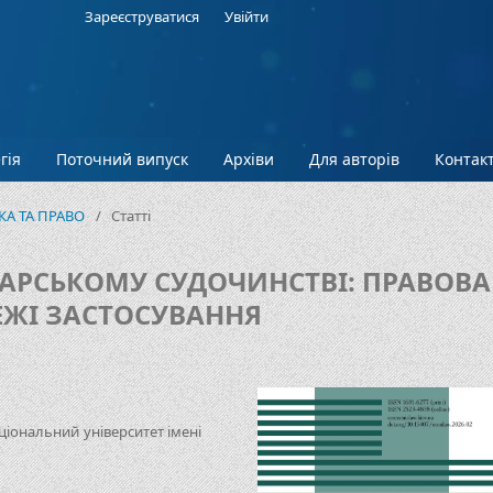
Зареєструватися
Увійти
гія
Поточний випуск
Архіви
Для авторів
Контак
ІКА ТА ПРАВО
/
Статті
ДАРСЬКОМУ СУДОЧИНСТВІ: ПРАВОВА
ЕЖІ ЗАСТОСУВАННЯ
ціональний університет імені