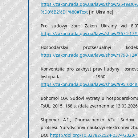
https://zakon.rada.gov.ua/laws/show/254%D0
%D0%B2%D1%80#Text
[in Ukraine].
Pro sudovyi zbir: Zakon Ukrainy vid 8.0
https://zakon.rada.gov.ua/laws/show/3674-17#
Hospodarskyi protsesualnyi ko
https://zakon.rada.gov.ua/laws/show/1798-12#
Konventsiia pro zakhyst prav liudyny i osno
lystopada 1950 
https://zakon.rada.gov.ua/laws/show/995_004#
Bohomol O.V. Sudovi vytraty u hospodarskomu
TsUL. 2015. 168 s. (data zvernennia: 13.03.2026)
Shpomer A.I., Chumachenko V.Iu. Sudovi 
protsesi. Yurydychnyi naukovyi elektronnyi zh
DOI
https://doi.org/10.32782/2524-0374/2023-