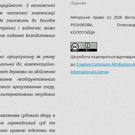
Ліцензія
орційності. З економічної
м часткової компенсації
Авторське право (c) 2026 Вікто
дя (належить до доходів
РЄЗНІКОВА, Олександ
країни) і водночас може
КОЛОГОЙДА
ня подання безпідставних
но: процесуальну як умову
Ця робота ліцензується відповідн
льної дії; компенсаційно-
до
Creative Commons Attribution 4
рат держави на здійснення
International License
.
ання необґрунтованого
вого врегулювання спору,
альтернативних несудових
авлянням судового збору в
на справедливий суд та
вано правові підстави та