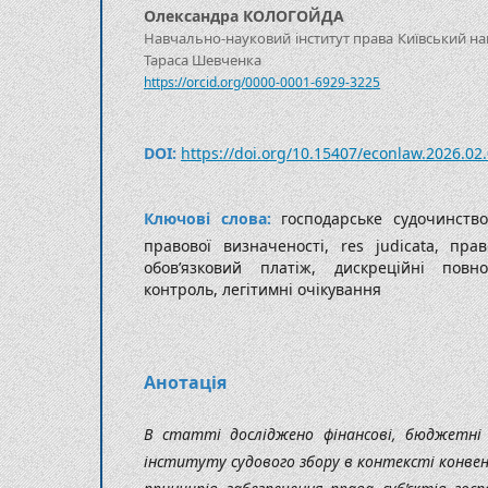
Олександра КОЛОГОЙДА
Навчально-науковий інститут права Київський на
Тараса Шевченка
https://orcid.org/0000-0001-6929-3225
DOI:
https://doi.org/10.15407/econlaw.2026.02
Ключові слова:
господарське судочинств
правової визначеності, res judicata, пр
обов’язковий платіж, дискреційні повн
контроль, легітимні очікування
Анотація
В статті досліджено фінансові, бюджетні
інституту судового збору в контексті конве