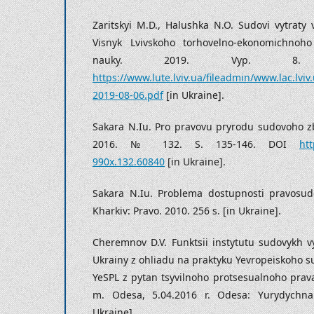
Zaritskyi M.D., Halushka N.O. Sudovi vytraty
Visnyk Lvivskoho torhovelno-ekonomichnoho
nauky. 2019. Vyp. 8. 
https://www.lute.lviv.ua/fileadmin/www.lac.lvi
2019-08-06.pdf
[in Ukraine].
Sakara N.Iu. Pro pravovu pryrodu sudovoho z
2016. № 132. S. 135-146. DOI
htt
990x.132.60840
[in Ukraine].
Sakara N.Iu. Problema dostupnosti pravosudd
Kharkiv: Pravo. 2010. 256 s. [in Ukraine].
Cheremnov D.V. Funktsii instytutu sudovykh v
Ukrainy z ohliadu na praktyku Yevropeiskoho su
YeSPL z pytan tsyvilnoho protsesualnoho prava
m. Odesa, 5.04.2016 r. Odesa: Yurydychna 
Ukraine].