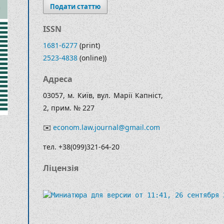
Подати статтю
ISSN
1681-6277
(print)
2523-4838
(online))
Адреса
03057, м. Київ, вул. Марії Капніст,
2, прим. № 227
✉️
econom.law.journal@gmail.com
тел. +38(099)321-64-20
Ліцензія