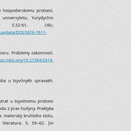
 v hospodarskomu protsesi.
 universytetu. Yurydychni
S.52-61. URL:
v.ua/data/DOI/2616-7611-
boru. Problemy zakonnosti.
ps://doi.org/10.21564/2414-
ia u tsyvilnykh spravakh.
ytrat u tsyvilnomu protsesi
du z prav liudyny. Praktyka
: materialy kruhloho stolu,
literatura. S. 59−62. [in