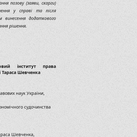
ння позову (заяви, скарги)
шення у справі та після
м винесення додаткового
ння рішення.
ковий інститут права
і Тараса Шевченка
авових наук України,
кономічного судочинства
Тараса Шевченка,