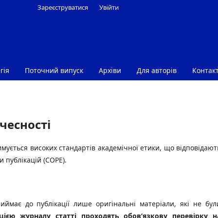
Зареєструватися
Увійти
гія
Поточний випуск
Архіви
Для авторів
Контак
чесності
мується високих стандартів академічної етики, що відповідают
 публікацій (СОРЕ).
иймає до публікації лише оригінальні матеріали, які не бул
цією журналу статті проходять обов’язкову перевірку н