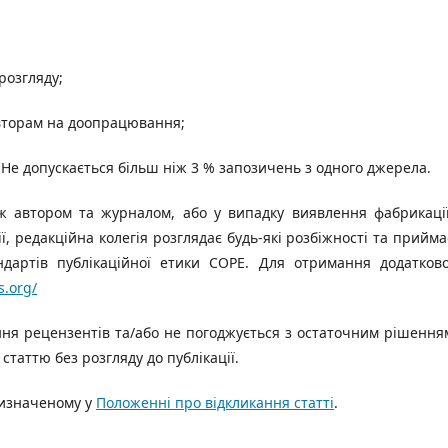
розгляду;
авторам на доопрацювання;
Не допускається більш ніж 3 % запозичень з одного джерела.
іж автором та журналом, або у
випадку виявлення фабрикації
ії,
редакційна колегія
розглядає будь-які розбіжності та прийма
артів публікаційної етики
COPE
. Для отримання додатково
s.org/
ня рецензентів та/або не погоджується з остаточним рішення
 статтю без розгляду до публікації.
 визначеному у
Положенні про відкликання статті
.