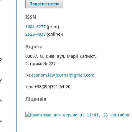
Подати статтю
ISSN
1681-6277
(print)
2523-4838
(online))
Адреса
03057, м. Київ, вул. Марії Капніст,
о
2, прим. № 227
✉️
econom.law.journal@gmail.com
у
тел. +38(099)321-64-20
Ліцензія
з
и