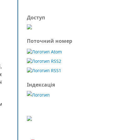
Доступ
Поточний номер
,
є
ї
Індексація
м