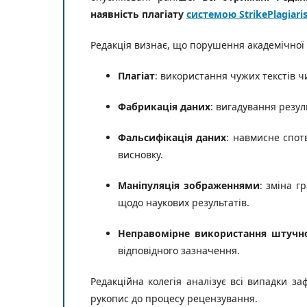
наявність плагіату
системою StrikePlagiari
Редакція визнає, що порушення академічної
Плагіат
: використання чужих текстів ч
Фабрикація даних
: вигадування резул
Фальсифікація даних
: навмисне спот
висновку.
Маніпуляція зображеннями
: зміна г
щодо наукових результатів.
Неправомірне використання штучно
відповідного зазначення.
Редакційна колегія аналізує всі випадки з
рукопис до процесу рецензування.