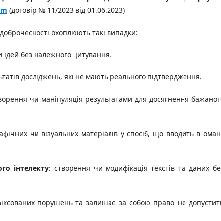
sm
(договір № 11/2023 від 01.06.2023)
 доброчесності охоплюють такі випадки:
и ідей без належного цитування.
ьтатів досліджень, які не мають реального підтвердження.
ворення чи маніпуляція результатами для досягнення бажаног
рафічних чи візуальних матеріалів у спосіб, що вводить в оман
го інтелекту
: створення чи модифікація текстів та даних бе
афіксованих порушень та залишає за собою право не допустит