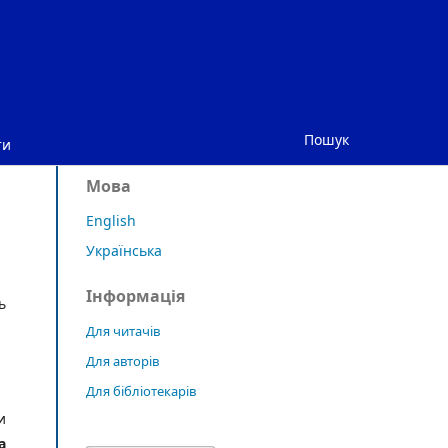
Пошук
ти
Мова
English
Українська
Інформація
ь
Для читачів
Для авторів
Для бібліотекарів
и
а