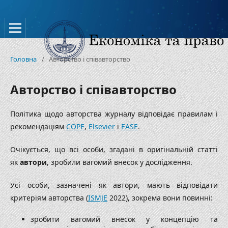
Головна
/
Авторство і співавторство
Авторство і співавторство
Політика щодо авторства журналу відповідає правилам і
рекомендаціям
COPE
,
Elsevier
і
EASE
.
Очікується, що всі особи, згадані в оригінальній статті
як
автори
, зробили вагомий внесок у дослідження.
Усі особи, зазначені як автори, мають відповідати
критеріям авторства (
ISMJE
2022), зокрема вони повинні:
зробити вагомий внесок у концепцію та