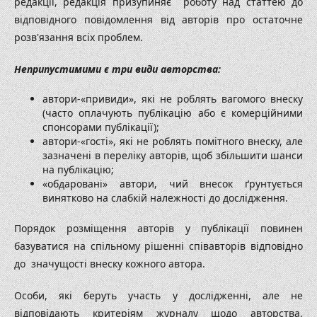
редакції, редакція призупиняє роботу над статтею до
відповідного повідомлення від авторів про остаточне
розв'язання всіх проблем.
Неприпустимими є три види авторства:
автори-«привиди», які не роблять вагомого внеску
(часто оплачують публікацію або є комерційними
спонсорами публікації);
автори-«гості», які не роблять помітного внеску, але
зазначені в переліку авторів, щоб збільшити шанси
на публікацію;
«обдаровані» автори, чий внесок ґрунтується
винятково на слабкій належності до дослідження.
Порядок розміщення авторів у публікації повинен
базуватися на спільному рішенні співавторів відповідно
до значущості внеску кожного автора.
Особи, які беруть участь у дослідженні, але не
відповідають критеріям журналу щодо авторства,