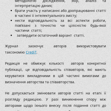
методологію дослідження, збір, аналіз та
інтерпретацію даних;
брати участь у написанні або доопрацюванні статті
в частині її інтелектуального змісту;
нести відповідальність за всі аспекти роботи,
пов’язані з точністю чи цілісністю будь-якої
частини статті;
затвердити остаточний варіант статті.
Журнал заохочує авторів використовувати
таксономію
CrediT
.
Редакція не обмежує кількості авторів конкретної
публікації, це відповідальність співавторів, які мають
керуватися викладеними в цій частині вимогами до
визначення авторства та співавторства.
Не допускається змінювати авторів статті на етапі її
розгляду редакцією. У разі виникнення спору між
авторами щодо їхнього внеску після подання статті до