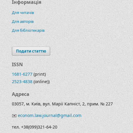
Інформація
Для читачів
Для авторів
Для бібліотекарів
Подати статтю
ISSN
1681-6277
(print)
2523-4838
(online))
Адреса
03057, м. Київ, вул. Марії Капніст, 2, прим. № 227
✉️
econom.law.journal@gmail.com
тел. +38(099)321-64-20