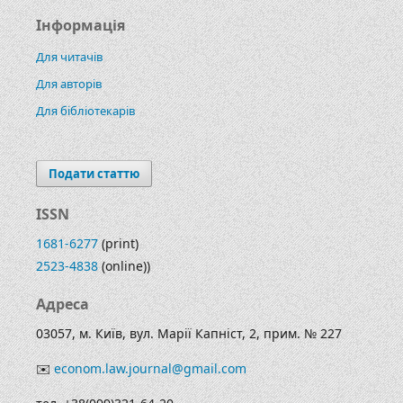
Інформація
Для читачів
Для авторів
Для бібліотекарів
Подати статтю
ISSN
1681-6277
(print)
2523-4838
(online))
Адреса
03057, м. Київ, вул. Марії Капніст, 2, прим. № 227
✉️
econom.law.journal@gmail.com