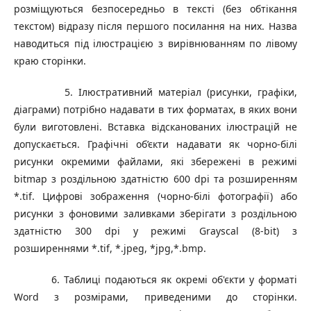
розміщуються безпосередньо в тексті (без обтікання
текстом) відразу після першого посилання на них. Назва
наводиться під ілюстрацією з вирівнюванням по лівому
краю сторінки.
5. Ілюстративний матеріал (рисунки, графіки,
діаграми) потрібно надавати в тих форматах, в яких вони
були виготовлені. Вставка відсканованих ілюстрацій не
допускається. Графічні об’єкти надавати як чорно-білі
рисунки окремими файлами, які збережені в режимі
bitmap з роздільною здатністю 600 dpi та розширенням
*.tif. Цифрові зображення (чорно-білі фотографії) або
рисунки з фоновими заливками зберігати з роздільною
здатністю 300 dpi у режимі Grayscal (8-bit) з
розширеннями *.tif, *.jpeg, *jpg,*.bmp.
6. Таблиці подаються як окремі об'єкти у форматі
Word з розмірами, приведеними до сторінки.