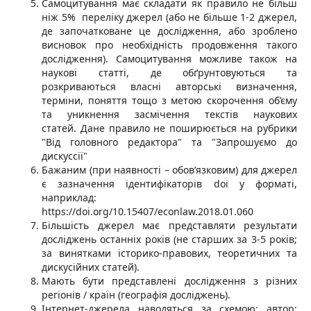
Самоцитування має складати як правило не більш
ніж 5% переліку джерел (або не більше 1-2 джерел,
де започатковане це дослідження, або зроблено
висновок про необхідність продовження такого
дослідження). Самоцитування можливе також на
наукові статті, де обґрунтовуються та
розкриваються власні авторські визначення,
терміни, поняття тощо з метою скорочення об’єму
та уникнення засмічення текстів наукових
статей. Дане правило не поширюється на рубрики
"Від головного редактора" та "Запрошуємо до
дискуссії"
Бажаним (при наявності – обов’язковим) для джерел
є зазначення ідентифікаторів doi у форматі,
наприклад:
https://doi.org/10.15407/econlaw.2018.01.060
Більшість джерел має представляти результати
досліджень останніх років (не старших за 3-5 років;
за винятками історико-правових, теоретичних та
дискусійних статей).
Мають бути представлені дослідження з різних
регіонів / країн (географія досліджень).
Інтернет-джерела наводяться за схемою: автор;