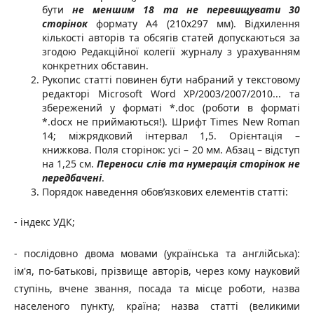
бути
не меншим 18 та не перевищувати 30
сторінок
формату А4 (210х297 мм). Відхилення
кількості авторів та обсягів статей допускаються за
згодою Редакційної колегії журналу з урахуванням
конкретних обставин.
Рукопис статті повинен бути набраний у текстовому
редакторі Mіcrosoft Word XP/2003/2007/2010... та
збережений у форматі *.dос (роботи в форматі
*.docx не приймаються!). Шрифт Tіmes New Roman
14; міжрядковий інтервал 1,5. Орієнтація –
книжкова. Поля сторінок: усі – 20 мм. Абзац – відступ
на 1,25 см.
Переноси слів та нумерація сторінок не
передбачені
.
Порядок наведення обов’язкових елементів статті:
- індекс УДК;
- послідовно двома мовами (українська та англійська):
ім'я, по-батькові, прізвище авторів, через кому науковий
ступінь, вчене звання, посада та місце роботи, назва
населеного пункту, країна; назва статті (великими