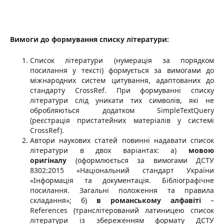
Вимоги до формування списку літератури:
Список літератури (нумерація за порядком
посилання у тексті) формується за вимогами до
міжнародних систем цитування, адаптованих до
стандарту CrossRef. При формуванні списку
літератури слід уникати тих символів, які не
обробляються додатком SimpleTextQuery
(реєстрація пристатейних матеріалів у системі
CrossRef).
Автори наукових статей повинні надавати список
літератури в двох варіантах: а)
мовою
оригіналу
(оформлюється за вимогами ДСТУ
8302:2015 «Національний стандарт України
«Інформація та документація. Бібліографічне
посилання. Загальні положення та правила
складання»; б)
в романському алфавіті
–
References (транслітерований латиницею список
літератури із збереженням формату ДСТУ