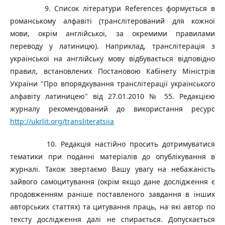
9. Список літератури References формується в
романському алфавіті (транслітерований для кожної
мови, окрім англійської, за окремими правилами
переводу у латиницю). Наприклад, транслітерація з
української на англійську мову відбувається відповідно
правил, встановлених Постановою Кабінету Міністрів
України "Про впорядкування транслітерації українського
алфавіту латиницею" від 27.01.2010 № 55. Редакцією
журналу рекомендований до використання ресурс
http://ukrlit.org/transliteratsiia
10. Редакція настійно просить дотримуватися
тематики при поданні матеріалів до опублікування в
журналі. Також звертаємо Вашу увагу на небажаність
зайвого самоцитування (окрім якщо дане дослідження є
продовженням раніше поставленого завдання в інших
авторських статтях) та цитування праць, на які автор по
тексту дослідження далі не спирається. Допускається