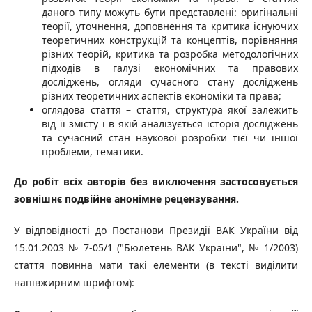
даного типу можуть бути представлені: оригінальні
теорії, уточнення, доповнення та критика існуючих
теоретичних конструкцій та концептів, порівняння
різних теорій, критика та розробка методологічних
підходів в галузі економічних та правових
досліджень, огляди сучасного стану досліджень
різних теоретичних аспектів економіки та права;
оглядова стаття – стаття, структура якої залежить
від її змісту і в якій аналізується історія досліджень
та сучасний стан наукової розробки тієї чи іншої
проблеми, тематики.
До робіт всіх авторів без виключення застосовується
зовнішнє подвійне анонімне рецензування.
У відповідності до Постанови Президії ВАК України від
15.01.2003 № 7-05/1 ("Бюлетень ВАК України", № 1/2003)
стаття повинна мати такі елементи (в тексті виділити
напівжирним шрифтом):