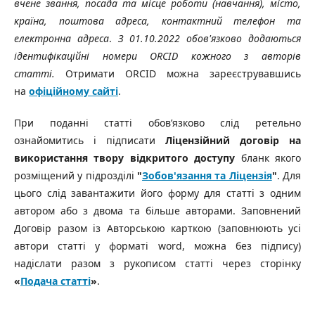
вчене звання, посада та місце роботи (навчання), місто,
країна, поштова адреса, контактний телефон та
електронна адреса
.
З 01.10.2022 обов'язково додаються
ідентифікаційні номери ORCID кожного з авторів
статті.
Отримати ORCID можна зареєструвавшись
на
офіційному сайті
.
При поданні статті обов’язково слід ретельно
ознайомитись і підписати
Ліцензійний договір на
використання твору відкритого доступу
бланк якого
розміщений у підрозділі
"
Зобов'язання та Ліцензія
"
. Для
цього слід завантажити його форму для статті з одним
автором або з двома та більше авторами. Заповнений
Договір разом із Авторською карткою (заповнюють усі
автори статті у форматі word, можна без підпису)
надіслати разом з рукописом статті через сторінку
«
Подача статті
»
.