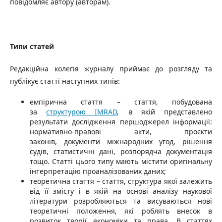
повідомляє автору (авторам).
Типи статей
Редакційна колегія журналу приймає до розгляду та
публікує статті наступних типів:
емпірична стаття – стаття, побудована
за
структурою IMRAD
, в якій представлено
результати дослідження першоджерел інформації:
нормативно-правові акти, проєкти
законів, документи міжнародних угод, рішення
судів, статистичні дані, розпорядча документація
тощо. Статті цього типу мають містити оригінальну
інтерпретацію проаналізованих даних;
теоретична стаття –
стаття, структура якої залежить
від її змісту і в якій на основі аналізу наукової
літератури розробляються та висуваються нові
теоретичні положення, які роблять внесок в
розвиток теорії економіки та права. В статтях