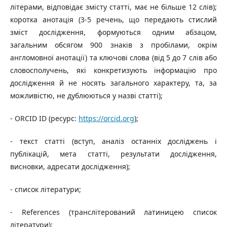
літерами, відповідає змісту статті, має не більше 12 слів);
коротка анотація (3-5 речень, що передають стислий
зміст дослідження, формуються одним абзацом,
загальним обсягом 900 знаків з пробілами, окрім
англомовної анотації) та ключові слова (від 5 до 7 слів або
словосполучень, які конкретизують інформацію про
дослідження й не носять загального характеру, та, за
можливістю, не дублюються у назві статті);
- ORCID ID (ресурс:
https://orcid.org
);
- текст статті (вступ, аналіз останніх досліджень і
публікацій, мета статті, результати дослідження,
висновки, адресати дослідження);
- список літератури;
- References (транслітерований латиницею список
літератури);