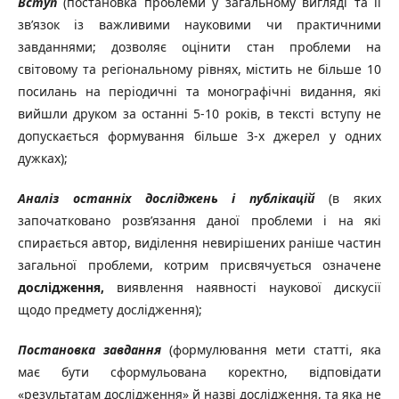
Вступ
(постановка проблеми у загальному вигляді та її
зв’язок із важливими науковими чи практичними
завданнями; дозволяє оцінити стан проблеми на
світовому та регіональному рівнях, містить не більше 10
посилань на періодичні та монографічні видання, які
вийшли друком за останні 5-10 років, в тексті вступу не
допускається формування більше 3-х джерел у одних
дужках);
Аналіз останніх досліджень і публікацій
(в яких
започатковано розв’язання даної проблеми і на які
спирається автор, виділення невирішених раніше частин
загальної проблеми, котрим присвячується означене
дослідження,
виявлення наявності наукової дискусії
щодо предмету дослідження);
Постановка завдання
(формулювання мети статті, яка
має бути сформульована коректно, відповідати
«результатам дослідження» й назві дослідження, та яка не