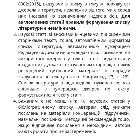
8302:2015), вказуючи в ньому в тому ж порядку всі
джерела літератури, незалежно від того, чи є серед
них іноземні (із зазначенням індексів doi).
Для
англомовних статей правила формування списку
літератури є незмінними.
Наукові статті зі зносками (кінцевими, під окремими
сторінками тексту тощо), автоматичним форматом
списку літератури, автоматичною нумерацією
Редакцією журналу не розглядаються. Посилання на
використані джерела у тексті статті подаються у
квадратних дужках із вказуванням сторінок, на яких
розміщений цитований матеріал, в порядку
згадування по тексту статті. Наприклад, [7, с. 23].
Список літератури з відповідною нумерацією, яка
співпадає з нумерацією джерел по тексту,
формується після тексту статті.
Бажаним є не менш ніж 10 наукових статей у
бібліографічному списку. Авторам слід уникати
посилань на матеріали конференцій, підручники,
навчальні посібники, методичні рекомендації тощо.
Якщо відповідне посилання є необхідним, автори
мають робити про це застереження.