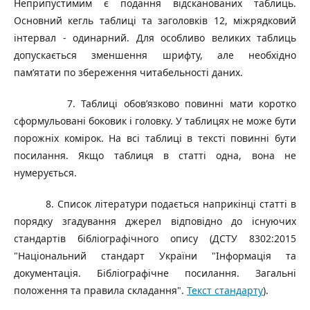
Неприпустимим є подання відсканованих таблиць.
Основний кегль таблиці та заголовків 12, міжрядковий
інтервал - одинарний. Для особливо великих таблиць
допускається зменшення шрифту, але необхідно
пам’ятати по збереження читабельності даних.
7. Таблиці обов’язково повинні мати коротко
сформульовані боковик і головку. У таблицях не може бути
порожніх комірок. На всі таблиці в тексті повинні бути
посилання. Якщо таблиця в статті одна, вона не
нумерується.
8. Список літератури подається наприкінці статті в
порядку згадування джерел відповідно до існуючих
стандартів бібліографічного опису (ДСТУ 8302:2015
"Національний стандарт України "Інформація та
документація. Бібліографічне посилання. Загальні
положення та правила складання".
Текст стандарту
).