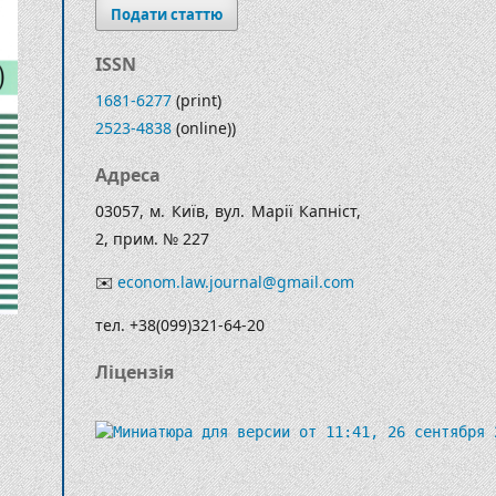
Подати статтю
ISSN
1681-6277
(print)
2523-4838
(online))
Адреса
03057, м. Київ, вул. Марії Капніст,
2, прим. № 227
✉️
econom.law.journal@gmail.com
тел. +38(099)321-64-20
Ліцензія