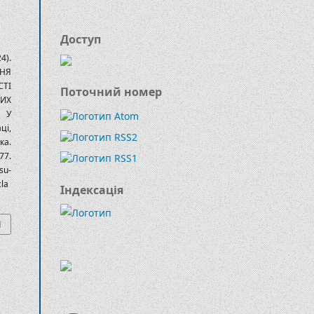
Доступ
4).
НЯ
ТІ
Поточний номер
ИХ
 У
ці,
ка.
77.
u-
cla
Індексація