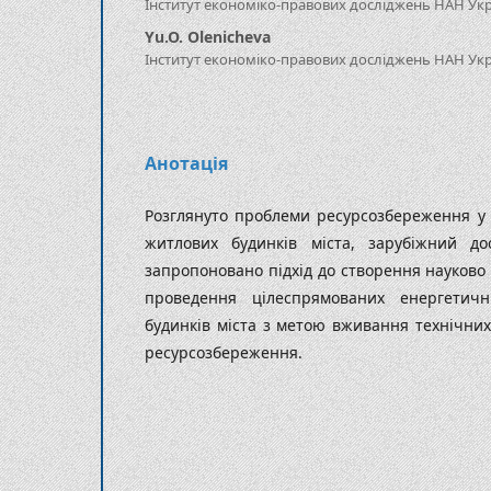
Інститут економіко-правових досліджень НАН Укр
Yu.O. Olenicheva
Інститут економіко-правових досліджень НАН Укр
Анотація
Розглянуто проблеми ресурсозбереження у
житлових будинків міста, зарубіж­ний д
запропоновано підхід до створення науково
про­ведення цілеспрямованих енергетич
будинків міста з метою вживання технічних 
ресурсозбереження.