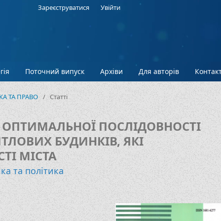
Зареєструватися
Увійти
гія
Поточний випуск
Архіви
Для авторів
Контак
ІКА ТА ПРАВО
/
Статті
 ОПТИМАЛЬНОЇ ПОСЛІДОВНОСТІ
ТЛОВИХ БУДИНКІВ, ЯКІ
ТІ МІСТА
ка та політика