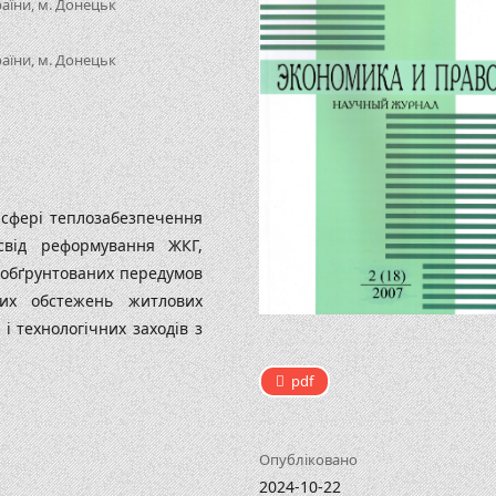
аїни, м. Донецьк
аїни, м. Донецьк
 сфері теплозабезпечення
освід реформування ЖКГ,
 обґрунтованих передумов
них обстежень житлових
і технологічних заходів з
pdf
Опубліковано
2024-10-22