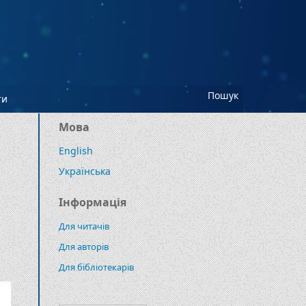
Пошук
ти
Мова
English
Українська
Інформація
Для читачів
Для авторів
Для бібліотекарів