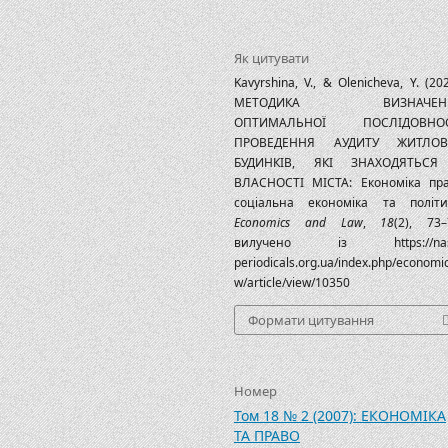
Як цитувати
Kavyrshina, V., & Olenicheva, Y. (202
МЕТОДИКА ВИЗНАЧЕН
ОПТИМАЛЬНОЇ ПОСЛІДОВНОС
ПРОВЕДЕННЯ АУДИТУ ЖИТЛОВ
БУДИНКІВ, ЯКІ ЗНАХОДЯТЬСЯ
ВЛАСНОСТІ МІСТА: Економіка пра
соціальна економіка та політи
Economics and Law
,
18
(2), 73–
вилучено із https://nas
periodicals.org.ua/index.php/economi
w/article/view/10350
Формати цитування
Номер
Том 18 № 2 (2007): ЕКОНОМІКА
ТА ПРАВО