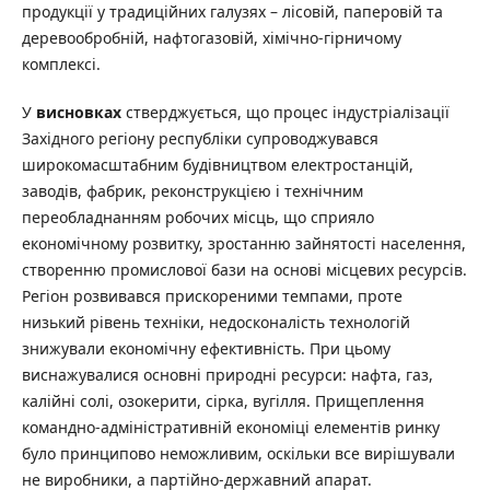
продукції у традиційних галузях – лісовій, паперовій та
деревообробній, нафтогазовій, хімічно-гірничому
комплексі.
У
висновках
стверджується, що процес індустріалізації
Західного регіону республіки супроводжувався
широкомасштабним будівництвом електростанцій,
заводів, фабрик, реконструкцією і технічним
переобладнанням робочих місць, що сприяло
економічному розвитку, зростанню зайнятості населення,
створенню промислової бази на основі місцевих ресурсів.
Регіон розвивався прискореними темпами, проте
низький рівень техніки, недосконалість технологій
знижували економічну ефективність. При цьому
виснажувалися основні природні ресурси: нафта, газ,
калійні солі, озокерити, сірка, вугілля. Прищеплення
командно-адміністративній економіці елементів ринку
було принципово неможливим, оскільки все вирішували
не виробники, а партійно-державний апарат.