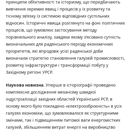
принципи об’єктивності та історизму, що передбачають
вивчення окремих явищ і процесів у їх розвитку та
тісному зв’язку із системою відповідних суспільних
відносин. Історичні явища розглянуто на фоні політичних
процесів, що зумовлює застосування методу
порівняльного аналізу, завдяки якому з’ясовано сутність
визначальних для радянського періоду економічних
пріоритетів, які впродовж усієї радянської доби
визначали стратегію становлення галузей промисловості,
розвитку інфраструктури і трансформації побуту у
Західному регіоні УРСР.
Наукова новизна.
Уперше в історіографії проведено
комплексне дослідження механізму швидкої
індустріалізації західних областей Української РСР, в
основу якого було покладено «електроозброєність» в усіх
галузях економіки, що зумовлювалося як структурними
змінами, так і підвищенням питомої ваги енергомістких
галузей, збільшенням витрат енергії на виробництво