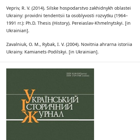
Vepriv, R. V. (2014). Silske hospodarstvo zakhidnykh oblastei
Ukrainy: providni tendentsii ta osoblyvosti rozvytku (1964–
1991 rr.): Ph.D. Thesis (History). Pereiaslav-Khmelnytskyi. [in
Ukrainian].
Zavalniuk, O. M., Rybak, I. V. (2004). Novitnia ahrarna istoriia
Ukrainy. Kamianets-Podilskyi. [in Ukrainian].