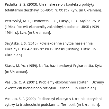
Padalka, S. S. (2003). Ukrainske selo v konteksti polityky
totalitarnoi derzhavy (60–80-ti rr. XX st.). Kyiv. [in Ukrainian].
Petrovskyi, M. I., Hrynovets, I. O., Lutsyk, I. O., Mykhailov, V. I.
(1964). Rozkvit ekonomiky zakhidnykh oblastei URSR (1939–
1964 rr.). Lviv. [in Ukrainian].
Savytska, I. S. (2015). Povsiakdenne zhyttia naselennia
Ukrainy u 1964–1985 rr.: Ph.D. Thesis (History). Lutsk. [in
Ukrainian].
Stasiv, M. Yu. (1959). Nafta, haz i ozokeryt Prykarpattia. Kyiv.
[in Ukrainian].
Vasiuta, O. A. (2001). Problemy ekolohichnoi stratehii Ukrainy
v konteksti hlobalnoho rozvytku. Ternopil. [in Ukrainian].
Vasiuta, S. I. (2000). Radianskyi ekotsyd v Ukraini: istorychni
vytoky ta trudnoshchi podolannia. Ternopil. [in Ukrainian].