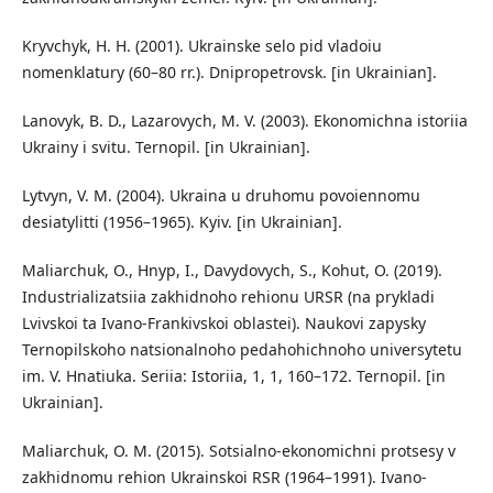
Kryvchyk, H. H. (2001). Ukrainske selo pid vladoiu
nomenklatury (60–80 rr.). Dnipropetrovsk. [in Ukrainian].
Lanovyk, B. D., Lazarovych, M. V. (2003). Ekonomichna istoriia
Ukrainy i svitu. Ternopil. [in Ukrainian].
Lytvyn, V. M. (2004). Ukraina u druhomu povoiennomu
desiatylitti (1956–1965). Kyiv. [in Ukrainian].
Maliarchuk, O., Hnyp, I., Davydovych, S., Kohut, O. (2019).
Industrializatsiia zakhidnoho rehionu URSR (na prykladi
Lvivskoi ta Ivano-Frankivskoi oblastei). Naukovi zapysky
Ternopilskoho natsionalnoho pedahohichnoho universytetu
im. V. Hnatiuka. Seriia: Istoriia, 1, 1, 160–172. Ternopil. [in
Ukrainian].
Maliarchuk, O. M. (2015). Sotsialno-ekonomichni protsesy v
zakhidnomu rehion Ukrainskoi RSR (1964–1991). Ivano-