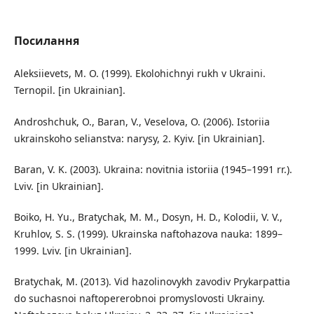
Посилання
Aleksiievets, M. O. (1999). Ekolohichnyi rukh v Ukraini.
Ternopil. [in Ukrainian].
Androshchuk, O., Baran, V., Veselova, O. (2006). Istoriia
ukrainskoho selianstva: narysy, 2. Kyiv. [in Ukrainian].
Baran, V. K. (2003). Ukraina: novitnia istoriia (1945–1991 rr.).
Lviv. [in Ukrainian].
Boiko, H. Yu., Bratychak, M. M., Dosyn, H. D., Kolodii, V. V.,
Kruhlov, S. S. (1999). Ukrainska naftohazova nauka: 1899–
1999. Lviv. [in Ukrainian].
Bratychak, M. (2013). Vid hazolinovykh zavodiv Prykarpattia
do suchasnoi naftopererobnoi promyslovosti Ukrainy.