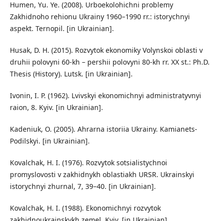
Humen, Yu. Ye. (2008). Urboekolohichni problemy
Zakhidnoho rehionu Ukrainy 1960–1990 rr.: istorychnyi
aspekt. Ternopil. [in Ukrainian].
Husak, D. H. (2015). Rozvytok ekonomiky Volynskoi oblasti v
druhii polovyni 60-kh – pershii polovyni 80-kh rr. XX st.: Ph.D.
Thesis (History). Lutsk. [in Ukrainian].
Ivonin, I. P. (1962). Lvivskyi ekonomichnyi administratyvnyi
raion, 8. Kyiv. [in Ukrainian].
Kadeniuk, O. (2005). Ahrarna istoriia Ukrainy. Kamianets-
Podilskyi. [in Ukrainian].
Kovalchak, H. I. (1976). Rozvytok sotsialistychnoi
promyslovosti v zakhidnykh oblastiakh URSR. Ukrainskyi
istorychnyi zhurnal, 7, 39–40. [in Ukrainian].
Kovalchak, H. I. (1988). Ekonomichnyi rozvytok
zakhidnoukrainskykh zemel. Kyiv. [in Ukrainian].