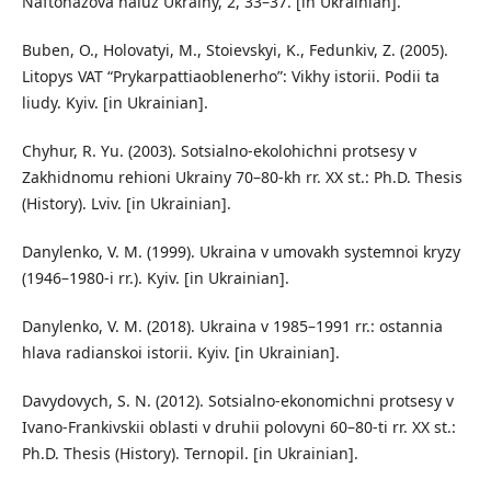
Naftohazova haluz Ukrainy, 2, 33–37. [in Ukrainian].
Buben, O., Holovatyi, M., Stoievskyi, K., Fedunkiv, Z. (2005).
Litopys VAT “Prykarpattiaoblenerho”: Vikhy istorii. Podii ta
liudy. Kyiv. [in Ukrainian].
Chyhur, R. Yu. (2003). Sotsialno-ekolohichni protsesy v
Zakhidnomu rehioni Ukrainy 70–80-kh rr. XX st.: Ph.D. Thesis
(History). Lviv. [in Ukrainian].
Danylenko, V. M. (1999). Ukraina v umovakh systemnoi kryzy
(1946–1980-i rr.). Kyiv. [in Ukrainian].
Danylenko, V. M. (2018). Ukraina v 1985–1991 rr.: ostannia
hlava radianskoi istorii. Kyiv. [in Ukrainian].
Davydovych, S. N. (2012). Sotsialno-ekonomichni protsesy v
Ivano-Frankivskii oblasti v druhii polovyni 60–80-ti rr. XX st.:
Ph.D. Thesis (History). Ternopil. [in Ukrainian].