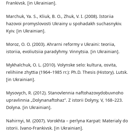
Frankivsk. [in Ukrainian].
Marchuk, Ya. S., Kliuk, B. O., Zhuk, V. I. (2008). Istoriia
hazovoi promyslovosti Ukrainy u spohadakh suchasnykiv.
Kyiv. [in Ukrainian].
Moroz, O. O. (2003). Ahrarni reformy v Ukraini: teoriia,
istoriia, evoliutsiia paradyhmy. Vinnytsia. [in Ukrainian].
Mykhalchuk, O. L. (2010). Volynske selo: kultura, osvita,
relihiine zhyttia (1964–1985 rr.): Ph.D. Thesis (History). Lutsk.
[in Ukrainian].
Mysovych, R. (2012). Stanovlennia naftohazovydobuvnoho
upravlinnia „Dolynanaftohaz”. Z istorii Dolyny, V, 168–223.
Dolyna. [in Ukrainian].
Nahirnyi, M. (2007). Vorokhta – perlyna Karpat: Materialy do
istorii. Ivano-Frankivsk. [in Ukrainian].