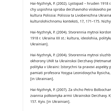
Hai-Nyzhnyk, P. (2002). Lystopad – hruden 1918 r.
chy uspishna sproba derzhavnoho viiskovoho per
kultura Polissia: Polissia ta Livoberezhna Ukrain
kulturolohichnomu konteksti, 17, 171–175. Nizhyn
Hai-Nyzhnyk, P. (2004). Stvorennia mytnoi kordo
1918 r. Ukraina XX st.: kultura, ideolohiia, polityk
Ukrainian].
Hai-Nyzhnyk, P. (2004). Stvorennia mytnoi sluzh
okhorony UNR ta Ukrainskoi Derzhavy (Hetmanatu
polityka v Ukraini: Istorychni ta pravovi aspekty
pamiati profesora Yosypa Leonidovycha Rysicha,
[in Ukrainian].
Hai-Nyzhnyk, P. (2007). Za shcho Petro Bolbocha
zvannia polkovnyka armii Ukrainskoi Derzhavy. Ky
157. Kyiv. [in Ukrainian].