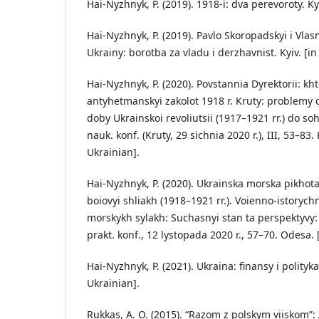
Hai-Nyzhnyk, P. (2019). 1918-i: dva perevoroty. Kyi
Hai-Nyzhnyk, P. (2019). Pavlo Skoropadskyi i Vlas
Ukrainy: borotba za vladu i derzhavnist. Kyiv. [in
Hai-Nyzhnyk, P. (2020). Povstannia Dyrektorii: kht
antyhetmanskyi zakolot 1918 r. Kruty: problemy 
doby Ukrainskoi revoliutsii (1917–1921 rr.) do so
nauk. konf. (Kruty, 29 sichnia 2020 r.), III, 53–83.
Ukrainian].
Hai-Nyzhnyk, P. (2020). Ukrainska morska pikhota:
boiovyi shliakh (1918–1921 rr.). Voienno-istorych
morskykh sylakh: Suchasnyi stan ta perspektyvy: 
prakt. konf., 12 lystopada 2020 r., 57–70. Odesa. 
Hai-Nyzhnyk, P. (2021). Ukraina: finansy i polityka 
Ukrainian].
Rukkas, A. O. (2015). “Razom z polskym viiskom”: