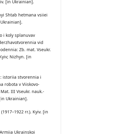
v. [in Ukrainian].
nyi Shtab hetmana vsiiei
 Ukrainian].
o i koly splanuvav
derzhavotvorennia vid
hodennia: Zb. mat. Vseukr.
 Kyiv; Nizhyn. [in
 istoriia stvorennia i
na robota v Viiskovo-
Mat. III Vseukr. nauk.-
[in Ukrainian].
(1917–1922 rr.). Kyiv. [in
 Armiia Ukrainskoi