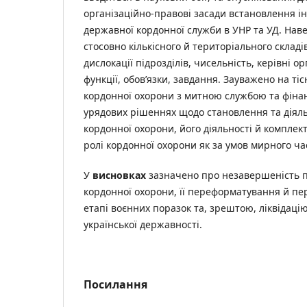
організаційно-правові засади встановлення інс
державної кордонної служби в УНР та УД. Наве
стосовно кількісного й територіального складі
дислокації підрозділів, чисельність, керівні о
функції, обов’язки, завдання. Зауважено на ті
кордонної охорони з митною службою та фіна
урядових рішеннях щодо становлення та діяль
кордонної охорони, його діяльності й комплек
ролі кордонної охорони як за умов мирного часу
У
висновках
зазначено про незавершеність 
кордонної охорони, її переформатування й п
етапі воєнних поразок та, зрештою, ліквідацію
української державності.
Посилання