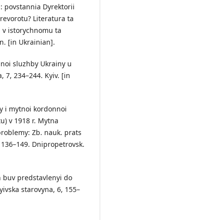
: povstannia Dyrektorii
evorotu? Literatura ta
a v istorychnomu ta
. [in Ukrainian].
nnoi sluzhby Ukrainy u
a, 7, 234–244. Kyiv. [in
by i mytnoi kordonnoi
) v 1918 r. Mytna
 problemy: Zb. nauk. prats
 136–149. Dnipropetrovsk.
n buv predstavlenyi do
ivska starovyna, 6, 155–