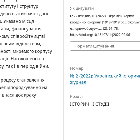
титуту і структур
Як цитувати
дено статистичні дані
Гай-Нижник, П. (2022). Окремий корпус
в. Указано місця
кордонної охорони (1918–1919 рр.).
Українс
ргани, фінансування,
історичний журнал
, (2), 61–78.
https://doi.org/10.15407/uhj2022.02.061
сному співробітництві
нсовим відомством,
Формати цитування
ності Окремого корпусу
тації. Наголошено на
, так і в період війни.
Номер
№ 2 (2022): Український істори
процесу становлення
журнал
ерепідпорядкування на
 внаслідок краху
Розділ
ІСТОРИЧНІ СТУДІЇ