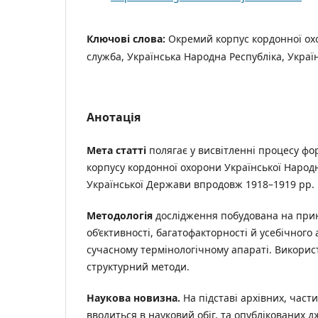
Ключові слова:
Окремий корпус кордонної ох
служба, Українська Народна Республіка, Укра
Анотація
Мета статті
полягає у висвітленні процесу ф
корпусу кордонної охорони Української Народн
Української Держави впродовж 1918–1919 рр.
Методологія
дослідження побудована на прин
об’єктивності, багатофакторності й усебічного 
сучасному термінологічному апараті. Викорис
структурний методи.
Наукова новизна.
На підставі архівних, част
вводиться в науковий обіг, та опублікованих 