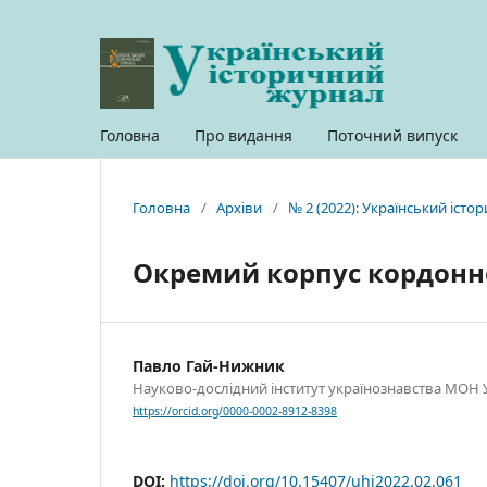
Головна
Про видання
Поточний випуск
Головна
/
Архіви
/
№ 2 (2022): Український іст
Окремий корпус кордонної
Павло Гай-Нижник
Науково-дослідний інститут українознавства МОН Ук
https://orcid.org/0000-0002-8912-8398
DOI:
https://doi.org/10.15407/uhj2022.02.061