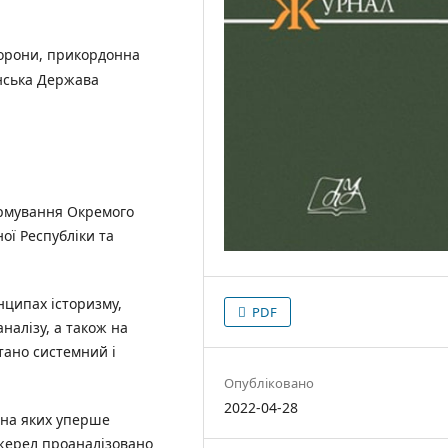
орони, прикордонна
їнська Держава
ормування Окремого
ої Республіки та
ципах історизму,
PDF
аналізу, а також на
тано системний і
Опубліковано
2022-04-28
ина яких уперше
джерел проаналізовано