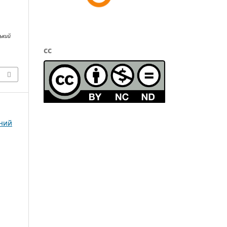
ький
cc
чний