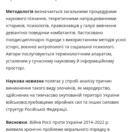
Методологія
визначається загальними процедурами
наукового пізнання, теоретичними напрацюваннями
істориків, психологів, правознавців у галузі вивчення
девіантної поведінки комбатантів. Застосовано
полідисциплінарні підходи з використанням методів усної
історії, воєнної антропології та соціальної психології.
Автори послуговуються термінологічним апаратом,
усталеним у сучасному науковому й інформаційному
просторі.
Наукова новизна
полягає у спробі аналізу причин
виникнення такого виду злочинів, як мародерство,
здійснених на тимчасово окупованій території України
військовослужбовцями збройних сил та інших силових
структур Російської Федерації.
Висновки
. Війна Росії проти України 2014–2022 р.
виявила хронічні проблеми морального порядку в