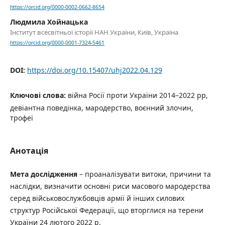
https://orcid.org/0000-0002-0662-8654
Людмила Хойнацька
Інститут всесвітньої історії НАН України, Київ, Україна
https://orcid.org/0000-0001-7324-5461
DOI:
https://doi.org/10.15407/uhj2022.04.129
Ключові слова:
війна Росії проти України 2014–2022 рр,
девіантна поведінка, мародерство, воєнний злочин,
трофеї
Анотація
Мета дослідження
– проаналізувати витоки, причини та
наслідки, визначити основні риси масового мародерства
серед військовослужбовців армії й інших силових
структур Російської Федерації, що вторглися на терени
України 24 лютого 2022 р.