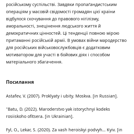
російському суспільстві. Завдяки пропаґандистським
операціям у масовій свідомості громадян цієї країни
відбулося скочування до правового нігілізму,
аморальності, знецінення людського життя й
демократичних цінностей. Ці тенденції повною мірою
притаманні російській армії. В умовах війни мародерство
для російських військовослужбовців є додатковим
мотиватором для участі в бойових діях і способом
матеріального збагачення.
Посилання
Astafev, V. (2007). Proklyaty i ubity. Moskva. [in Russian].
"Batu, D. (2022). Maroderstvo yak istorychnyi kodeks
rosiiskoho ofitsera. [in Ukrainian].
Fyl, O., Lekar, S. (2020). Za vash heroiskyi podvyh… Kyiv. [in