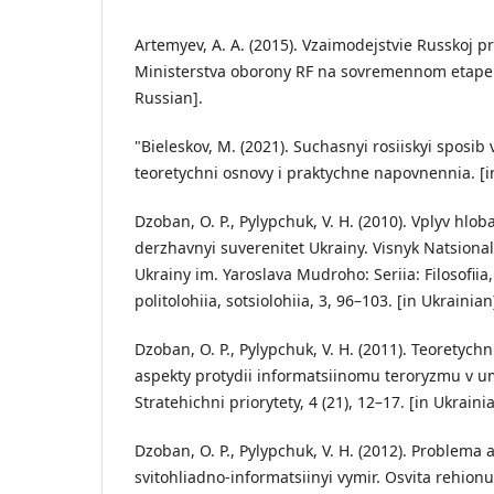
Artemyev, A. A. (2015). Vzaimodejstvie Russkoj pr
Ministerstva oborony RF na sovremennom etape. V
Russian].
"Bieleskov, M. (2021). Suchasnyi rosiiskyi sposib 
teoretychni osnovy i praktychne napovnennia. [i
Dzoban, O. P., Pylypchuk, V. H. (2010). Vplyv hlob
derzhavnyi suverenitet Ukrainy. Visnyk Natsiona
Ukrainy im. Yaroslava Mudroho: Seriia: Filosofiia, 
politolohiia, sotsiolohiia, 3, 96–103. [in Ukrainian
Dzoban, O. P., Pylypchuk, V. H. (2011). Teoretych
aspekty protydii informatsiinomu teroryzmu v um
Stratehichni priorytety, 4 (21), 12–17. [in Ukraini
Dzoban, O. P., Pylypchuk, V. H. (2012). Problema a
svitohliadno-informatsiinyi vymir. Osvita rehionu: