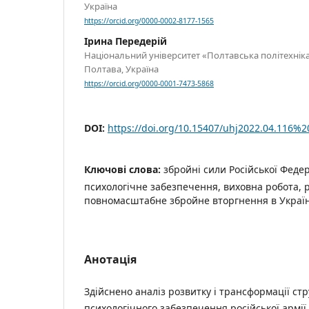
Україна
https://orcid.org/0000-0002-8177-1565
Ірина Передерій
Національний університет «Полтавська політехніка
Полтава, Україна
https://orcid.org/0000-0001-7473-5868
DOI:
https://doi.org/10.15407/uhj2022.04.116%2
Ключові слова:
збройні сили Російської Федер
психологічне забезпечення, виховна робота, 
повномасштабне збройне вторгнення в Украї
Анотація
Здійснено аналіз розвитку і трансформації ст
психологічного забезпечення російської армії