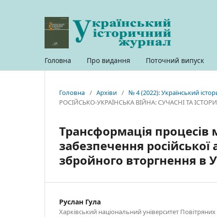
Головна
Про видання
Поточний випуск
Головна
/
Архіви
/
№ 4 (2022): Український іст
РОСІЙСЬКО-УКРАЇНСЬКА ВІЙНА: СУЧАСНІ ТА ІСТО
Трансформація процесів 
забезпечення російської а
збройного вторгнення в Ук
Руслан Гула
Харківський національний університет Повітряних с