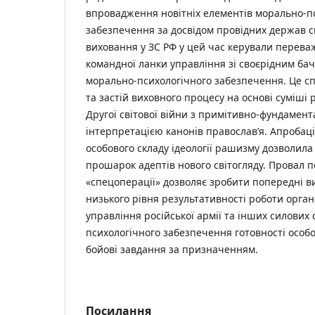
впровадження новітніх елементів морально-п
забезпечення за досвідом провідних держав с
виховання у ЗС РФ у цей час керували перев
командної ланки управління зі своєрідним ба
морально-психологічного забезпечення. Це с
та застій виховного процесу на основі суміші 
Другої світової війни з примітивно-фундамент
інтерпретацією канонів православ’я. Апробаці
особового складу ідеології рашизму дозволил
прошарок адептів нового світогляду. Провал п
«спецоперації» дозволяє зробити попередні 
низького рівня результативності роботи орган
управління російської армії та інших силових 
психологічного забезпечення готовності особ
бойові завдання за призначенням.
Посилання