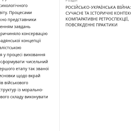
сихологічного
РОСІЙСЬКО-УКРАЇНСЬКА ВІЙНА
віту. Процесами
СУЧАСНІ ТА ІСТОРИЧНІ КОНТЕК
КОМПАРАТИВНІ РЕТРОСПЕКЦІЇ,
ажно представники
ПОВСЯКДЕННІ ПРАКТИКИ
ченням завдань
причиняло консервацію
радянської концепції
алістською
я у процесі виховання
а сформувати чисельний
ершого етапу так званої
висновки щодо вкрай
ів військового
структур із морально-
ового складу виконувати