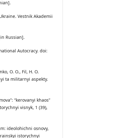
nian].
 Ukraine. Vestnik Akademii
[in Russian].
mational Autocracy. doi:
ko, O. O., Fil, H. O.
yi ta militarnyi aspekty.
ymova”: “kerovanyi khaos”
orychnyi visnyk, 1 (39),
hyzm: ideolohichni osnovy,
rainskyi istorychnyi