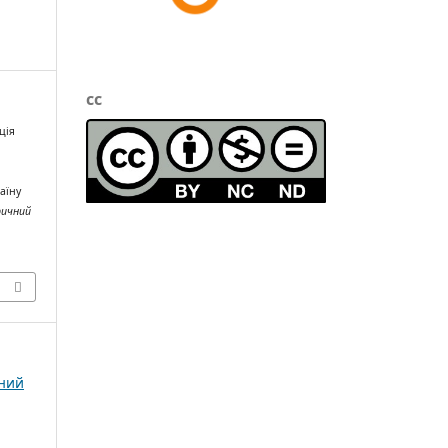
cc
ція
аїну
ричний
чний