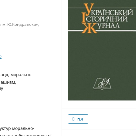
 ім. Ю.Кондратюка»,
0
ації, морально-
рашизм,
ну
PDF
руктур морально-
 на етапі безпосередньої