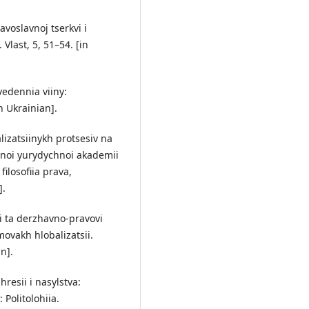
avoslavnoj tserkvi i
last, 5, 51–54. [in
vedennia viiny:
n Ukrainian].
alizatsiinykh protsesiv na
lnoi yurydychnoi akademii
filosofiia prava,
].
ni ta derzhavno-pravovi
ovakh hlobalizatsii.
an].
hresii i nasylstva:
 Politolohiia.