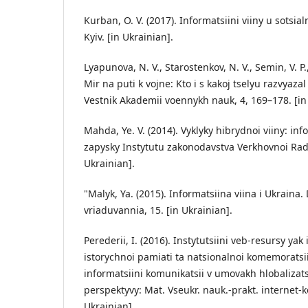
Kurban, O. V. (2017). Informatsiini viiny u sotsi
Kyiv. [in Ukrainian].
Lyapunova, N. V., Starostenkov, N. V., Semin, V. P.
Mir na puti k vojne: Kto i s kakoj tselyu razvyaza
Vestnik Akademii voennykh nauk, 4, 169–178. [in
Mahda, Ye. V. (2014). Vyklyky hibrydnoi viiny: inf
zapysky Instytutu zakonodavstva Verkhovnoi Rady
Ukrainian].
"Malyk, Ya. (2015). Informatsiina viina i Ukrain
vriaduvannia, 15. [in Ukrainian].
Perederii, I. (2016). Instytutsiini veb-resursy y
istorychnoi pamiati ta natsionalnoi komemorats
informatsiini komunikatsii v umovakh hlobalizats
perspektyvy: Mat. Vseukr. nauk.-prakt. internet-ko
Ukrainian].