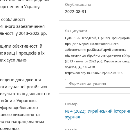
Опубліковано
оргнення в Україну.
2022-08-31
а особливості
огічного забезпечення
Як цитувати
льності у 2013–2022 рр.
Гула, Р., & Передерій, І. (2022). Трансформа
процесів морально-психологічного
ципи об’єктивності й
забезпечення російської армії в контексті
 явищ і процесів в їх
підготовки до збройного вторгнення в Укр
них суспільно-
(2013 – початок 2022 рр.).
Український істо
журнал
, (4), 116–128.
https://doi.org/10.15407/uhj2022.04.116
роведено дослідження
Формати цитування
ти сучасної російської
зультатів їх діяльності в
 війни з Україною.
Номер
еформ здебільшого
№ 4 (2022): Український істори
кового виховання та
журнал
жно на напрацюваннях
норувалося
Розділ