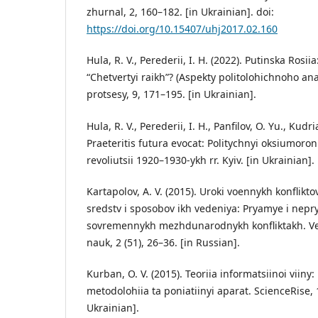
zhurnal, 2, 160–182. [in Ukrainian]. doi:
https://doi.org/10.15407/uhj2017.02.160
Hula, R. V., Perederii, I. H. (2022). Putinska Rosiia
“Chetvertyi raikh”? (Aspekty politolohichnoho ana
protsesy, 9, 171–195. [in Ukrainian].
Hula, R. V., Perederii, I. H., Panfilov, O. Yu., Kudr
Praeteritis futura evocat: Politychnyi oksiumoro
revoliutsii 1920–1930-ykh rr. Kyiv. [in Ukrainian].
Kartapolov, A. V. (2015). Uroki voennykh konfliktov
sredstv i sposobov ikh vedeniya: Pryamye i nepr
sovremennykh mezhdunarodnykh konfliktakh. Ve
nauk, 2 (51), 26–36. [in Russian].
Kurban, O. V. (2015). Teoriia informatsiinoi viiny:
metodolohiia ta poniatiinyi aparat. ScienceRise, 1
Ukrainian].