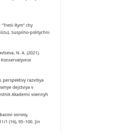
: “Tretii Rym” chy
lizu). Suspilno-politychni
iavtseva, N. A. (2021).
n Konservatyvnoi
, perspektivy razvitiya
yamye dejstviya v
stnik Akademii voennyh
 bazovi osnovy,
1/1 (16), 95–100. [in