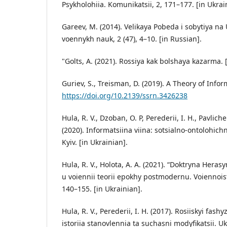
Psykholohiia. Komunikatsii, 2, 171–177. [in Ukrai
Gareev, M. (2014). Velikaya Pobeda i sobytiya na
voennykh nauk, 2 (47), 4–10. [in Russian].
"Golts, A. (2021). Rossiya kak bolshaya kazarma. 
Guriev, S., Treisman, D. (2019). A Theory of Infor
https://doi.org/10.2139/ssrn.3426238
Hula, R. V., Dzoban, O. P, Perederii, I. H., Pavlichen
(2020). Informatsiina viina: sotsialno-ontolohichn
Kyiv. [in Ukrainian].
Hula, R. V., Holota, A. A. (2021). “Doktryna Heras
u voiennii teorii epokhy postmodernu. Voiennoist
140–155. [in Ukrainian].
Hula, R. V., Perederii, I. H. (2017). Rosiiskyi fas
istoriia stanovlennia ta suchasni modyfikatsii. Uk