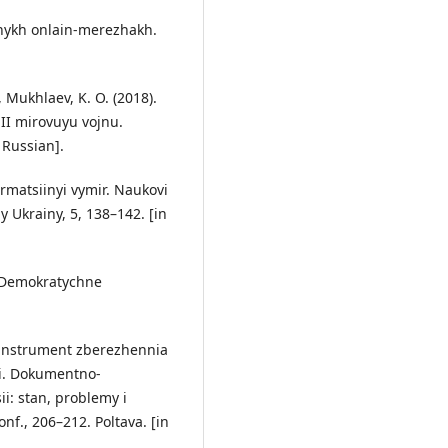
alnykh onlain-merezhakh.
, Mukhlaev, K. O. (2018).
l II mirovuyu vojnu.
 Russian].
ormatsiinyi vymir. Naukovi
 Ukrainy, 5, 138–142. [in
a. Demokratychne
ak instrument zberezhennia
ii. Dokumentno-
ii: stan, problemy i
nf., 206–212. Poltava. [in