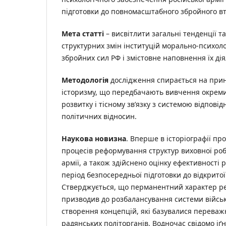
підготовки до повномасштабного збройного вт
Мета статті
– висвітлити загальні тенденції т
структурних змін інституцій морально-психол
збройних сил РФ і змістовне наповнення їх дія
Методологія
дослідження спирається на прин
історизму, що передбачають вивчення окремих
розвитку і тісному зв’язку з системою відповід
політичних відносин.
Наукова новизна
. Вперше в історіографії п
процесів реформування структур виховної робо
армії, а також здійснено оцінку ефективності ре
період безпосередньої підготовки до відкритої
Стверджується, що перманентний характер р
призводив до розбалансування системи війсь
створення концепцій, які базувалися перева
радянських політорганів. Водночас свідомо іґ