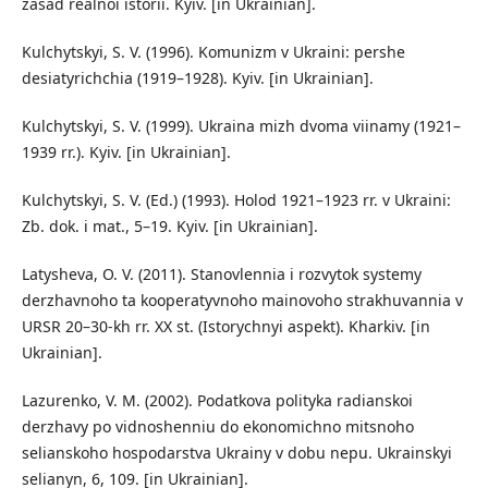
zasad realnoi istorii. Kyiv. [in Ukrainian].
Kulchytskyi, S. V. (1996). Komunizm v Ukraini: pershe
desiatyrichchia (1919–1928). Kyiv. [in Ukrainian].
Kulchytskyi, S. V. (1999). Ukraina mizh dvoma viinamy (1921–
1939 rr.). Kyiv. [in Ukrainian].
Kulchytskyi, S. V. (Ed.) (1993). Holod 1921–1923 rr. v Ukraini:
Zb. dok. i mat., 5–19. Kyiv. [in Ukrainian].
Latysheva, O. V. (2011). Stanovlennia i rozvytok systemy
derzhavnoho ta kooperatyvnoho mainovoho strakhuvannia v
URSR 20–30-kh rr. XX st. (Istorychnyi aspekt). Kharkiv. [in
Ukrainian].
Lazurenko, V. M. (2002). Podatkova polityka radianskoi
derzhavy po vidnoshenniu do ekonomichno mitsnoho
selianskoho hospodarstva Ukrainy v dobu nepu. Ukrainskyi
selianyn, 6, 109. [in Ukrainian].