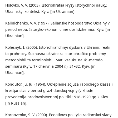
Holovko, V. V. (2003). Istoriohrafiia kryzy istorychnoi nauky.
Ukrainskyi kontekst. Kyiv. [in Ukrainian].
Kalinichenko, V. V. (1997). Selianske hospodarstvo Ukrainy v
period nepu: Istoryko-ekonomichne doslidzhennia. Kyiv. [in
Ukrainian].
Kolesnyk, I. (2005). Istoriohrafichnyi dyskurs v Ukraini: realii
ta prohnozy. Suchasna ukrainska istoriohrafiia: problemy
metodolohii ta terminolohii: Mat. Vseukr. nauk.-metodol.
seminaru (Kyiv, 17 chervnia 2004 r.), 31–32. Kyiv. [in
Ukrainian].
Kondufor, Ju. Ju. (1964). Ukreplenie sojuza rabochego klassa i
krestjanstva v period grazhdanskoj vojny (v khode
provedenija prodovolstvennoj politiki 1918–1920 gg.). Kiev.
[in Russian].
Kornovenko, S. V. (2000). Podatkova polityka radianskoi vlady