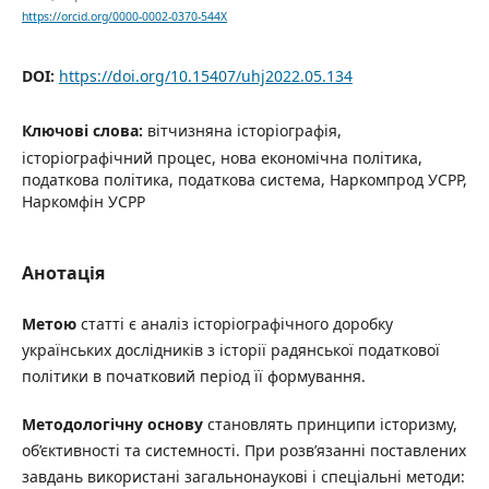
https://orcid.org/0000-0002-0370-544X
DOI:
https://doi.org/10.15407/uhj2022.05.134
Ключові слова:
вітчизняна історіографія,
історіографічний процес, нова економічна політика,
податкова політика, податкова система, Наркомпрод УСРР,
Наркомфін УСРР
Анотація
Метою
статті є аналіз історіографічного доробку
українських дослідників з історії радянської податкової
політики в початковий період її формування.
Методологічну основу
становлять принципи історизму,
об’єктивності та системності. При розв’язанні поставлених
завдань використані загальнонаукові і спеціальні методи: