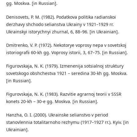
gg. Moskva. [in Russian].
Denisovets, P. M. (1982). Podatkova politika radianskoi
derzhavy shchodo selianstva Ukrainy v 1921–1929 rr.
Ukrainskyi istorychnyi zhurnal, 6, 88–96. [in Ukrainian].
Dmitrenko, V. P. (1972). Nekotorye voprosy nepa v sovetskoj
istoriografii 60-kh gg. Voprosy istorii, 3, 67–75. [in Russian].
Figurovskaja, N. K. (1979). Izmenenija sotsialnoj struktury
sovetskogo obshchestva 1921 – seredina 30-kh gg. Moskva.
[in Russian].
Figurovskaja, N. K. (1983). Razvitie agrarnoj teorii v SSSR
konets 20-kh – 30-e gg. Moskva. [in Russian].
Hanzha, O. I. (2000). Ukrainske selianstvo v period
stanovlennia totalitarnoho rezhymu (1917–1927 rr.). Kyiv. [in
Ukrainian].