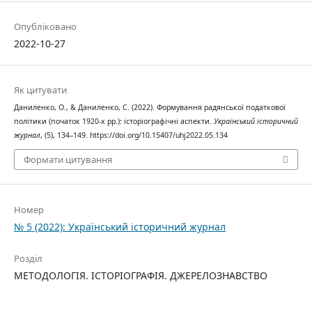
Опубліковано
2022-10-27
Як цитувати
Даниленко, О., & Даниленко, С. (2022). Формування радянської податкової
політики (початок 1920-х рр.): історіографічні аспекти.
Український історичний
журнал
, (5), 134–149. https://doi.org/10.15407/uhj2022.05.134
Формати цитування
Номер
№ 5 (2022): Український історичний журнал
Розділ
МЕТОДОЛОГІЯ. ІСТОРІОГРАФІЯ. ДЖЕРЕЛОЗНАВСТВО