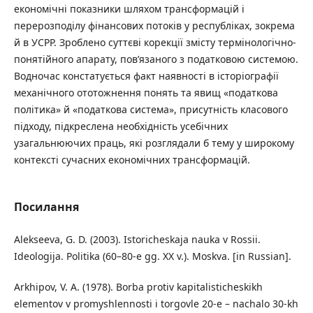
економічні показники шляхом трансформацій і
перерозподілу фінансових потоків у республіках, зокрема
й в УСРР. Зроблено суттєві корекції змісту термінологічно-
понятійного апарату, пов’язаного з податковою системою.
Водночас констатується факт наявності в історіографії
механічного ототожнення понять та явищ «податкова
політика» й «податкова система», присутність класового
підходу, підкреслена необхідність усебічних
узагальнюючих праць, які розглядали б тему у широкому
контексті сучасних економічних трансформацій.
Посилання
Alekseeva, G. D. (2003). Istoricheskaja nauka v Rossii.
Ideologija. Politika (60–80-e gg. XX v.). Moskva. [in Russian].
Arkhipov, V. A. (1978). Borba protiv kapitalisticheskikh
elementov v promyshlennosti i torgovle 20-e – nachalo 30-kh