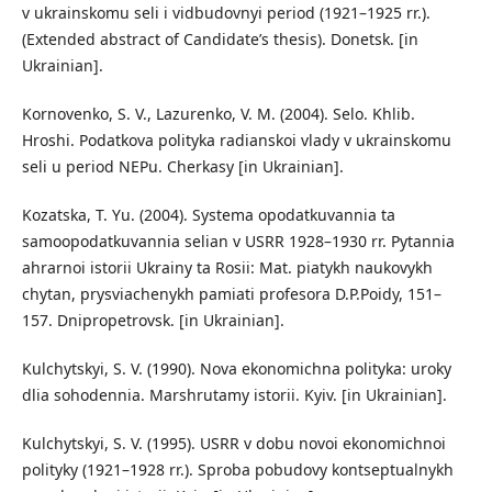
v ukrainskomu seli i vidbudovnyi period (1921–1925 rr.).
(Extended abstract of Candidate’s thesis). Donetsk. [in
Ukrainian].
Kornovenko, S. V., Lazurenko, V. M. (2004). Selo. Khlib.
Hroshi. Podatkova polityka radianskoi vlady v ukrainskomu
seli u period NEPu. Cherkasy [in Ukrainian].
Kozatska, T. Yu. (2004). Systema opodatkuvannia ta
samoopodatkuvannia selian v USRR 1928–1930 rr. Pytannia
ahrarnoi istorii Ukrainy ta Rosii: Mat. piatykh naukovykh
chytan, prysviachenykh pamiati profesora D.P.Poidy, 151–
157. Dnipropetrovsk. [in Ukrainian].
Kulchytskyi, S. V. (1990). Nova ekonomichna polityka: uroky
dlia sohodennia. Marshrutamy istorii. Kyiv. [in Ukrainian].
Kulchytskyi, S. V. (1995). USRR v dobu novoi ekonomichnoi
polityky (1921–1928 rr.). Sproba pobudovy kontseptualnykh