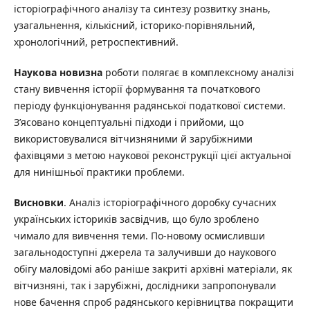
історіографічного аналізу та синтезу розвитку знань,
узагальнення, кількісний, історико-порівняльний,
хронологічний, ретроспективний.
Наукова новизна
роботи полягає в комплексному аналізі
стану вивчення історії формування та початкового
періоду функціонування радянської податкової системи.
З’ясовано концептуальні підходи і прийоми, що
використовувалися вітчизняними й зарубіжними
фахівцями з метою наукової реконструкції цієї актуальної
для нинішньої практики проблеми.
Висновки
. Аналіз історіографічного доробку сучасних
українських істориків засвідчив, що було зроблено
чимало для вивчення теми. По-новому осмисливши
загальнодоступні джерела та залучивши до наукового
обігу маловідомі або раніше закриті архівні матеріали, як
вітчизняні, так і зарубіжні, дослідники запропонували
нове бачення спроб радянського керівництва покращити