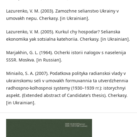
Lazurenko, V. M. (2003). Zamozhne selianstvo Ukrainy v
umovakh nepu. Cherkasy. [in Ukrainian].
Lazurenko, V. M. (2005). Kurkul chy hospodar? Selianska
ekonomika yak sotsialna katehoriia. Cherkasy. [in Ukrainian].
Marjakhin, G. L. (1964). Ocherki istorii nalogov s naselenija
SSSR. Moskva. [in Russian].
Miniailo, S. A. (2007). Podatkova polityka radianskoi vlady v
ukrainskomu seli v umovakh formuvannia ta utverdzhennia
radhospno-kolhospnoi systemy (1930–1939 rr.): istorychnyi
aspekt. (Extended abstract of Candidate’s thesis). Cherkasy.
[in Ukrainian].