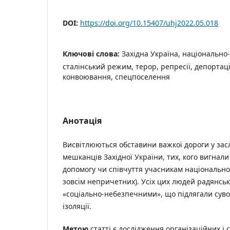
DOI:
https://doi.org/10.15407/uhj2022.05.018
Ключові слова:
Західна Україна, національно
сталінський режим, терор, репресії, депортаці
конвоювання, спецпоселення
Анотація
Висвітлюються обставини важкої дороги у за
мешканців Західної України, тих, кого вигнали
допомогу чи співчуття учасникам національно
зовсім непричетних). Усіх цих людей радянсь
«соціально-небезпечними», що підлягали суво
ізоляції.
Метою
статті є дослідження організаційних і 