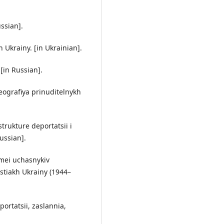
ussian].
n Ukrainy. [in Ukrainian].
[in Russian].
 geografiya prinuditelnykh
strukture deportatsii i
ussian].
imei uchasnykiv
stiakh Ukrainy (1944–
ortatsii, zaslannia,