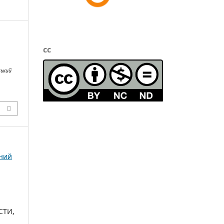
cc
ський
чний
:
СТИ,