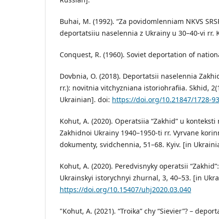
Buhai, M. (1992). “Za povidomlenniam NKVS SRSR
deportatsiiu naselennia z Ukrainy u 30–40-vi rr. K
Conquest, R. (1960). Soviet deportation of nation
Dovbnia, O. (2018). Deportatsii naselennia Zakh
rr.): novitnia vitchyzniana istoriohrafiia. Skhid, 2(
Ukrainian]. doi:
https://doi.org/10.21847/1728-9
Kohut, A. (2020). Operatsiia “Zakhid” u konteksti
Zakhidnoi Ukrainy 1940–1950-ti rr. Vyrvane korin
dokumenty, svidchennia, 51–68. Kyiv. [in Ukraini
Kohut, A. (2020). Peredvisnyky operatsii “Zakhid”
Ukrainskyi istorychnyi zhurnal, 3, 40–53. [in Ukra
https://doi.org/10.15407/uhj2020.03.040
"Kohut, A. (2021). “Troika” chy “Sievier”? – deport