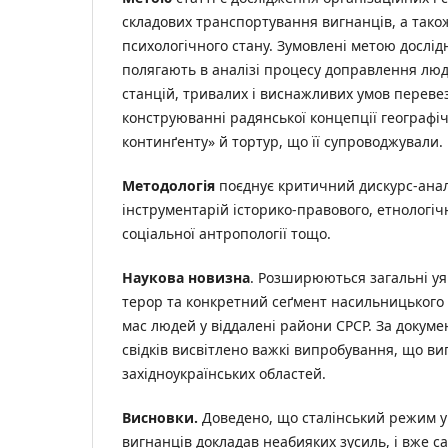
складових транспортування вигнанців, а тако
психологічного стану. Зумовлені метою дослід
полягають в аналізі процесу доправлення люд
станцій, тривалих і виснажливих умов перевез
конструюванні радянської концепції географіч
континґенту» й тортур, що її супроводжували.
Методологія
поєднує критичний дискурс-аналі
інструментарій історико-правового, етнологіч
соціальної антропології тощо.
Наукова новизна
. Розширюються загальні у
терор та конкретний сеґмент насильницького
мас людей у віддалені райони СРСР. За докуме
свідків висвітлено важкі випробування, що в
західноукраїнських областей.
Висновки.
Доведено, що сталінський режим у
вигнанців докладав неабияких зусиль, і вже 