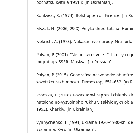
pochatku kvitnia 1951 r. [in Ukrainian].
Konkvest, R. (1974). Bolshoj terror. Firenze. [in R
Myzak, N. (2006, 29.X). Velyka deportatsiia. Homi
Nekrich, A. (1978). Nakazannye narody. Niu-Jork. 
Polyan, P. (2001). “Ne po svoej vole…”: Istoriya i
migratsij v SSSR. Moskva. [in Russian].
Polyan, P. (2015). Geografiya nesvobody: ob infra
sovetskoi rezhimnosti. Demoskop, 651–652. [in R
Vronska, T. (2008). Pozasudovi represii chleniv s
natsionalno-vyzvolnoho rukhu v zakhidnykh obla
1952). Kharkiv. [in Ukrainian].
Vynnychenko, I. (1994) Ukraina 1920–1980-kh: dep
vyslannia. Kyiv. [in Ukrainian].