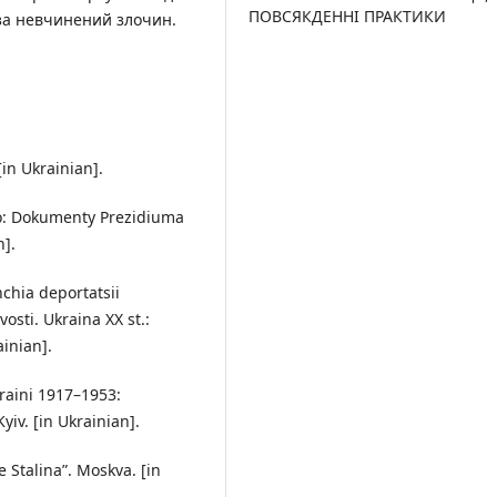
ПОВСЯКДЕННІ ПРАКТИКИ
за невчинений злочин.
[in Ukrainian].
bylo: Dokumenty Prezidiuma
n].
hchia deportatsii
osti. Ukraina XX st.:
ainian].
kraini 1917–1953:
yiv. [in Ukrainian].
 Stalina”. Moskva. [in