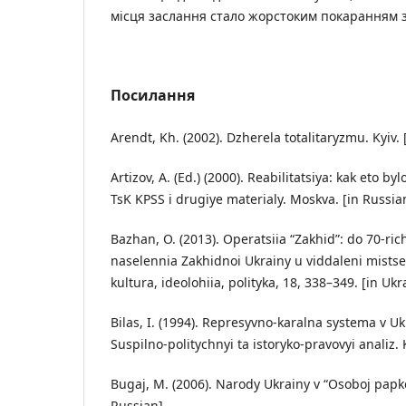
місця заслання стало жорстоким покаранням 
Посилання
Arendt, Kh. (2002). Dzherela totalitaryzmu. Kyiv. 
Artizov, A. (Ed.) (2000). Reabilitatsiya: kak eto 
TsK KPSS i drugiye materialy. Moskva. [in Russia
Bazhan, O. (2013). Operatsiia “Zakhid”: do 70-ric
naselennia Zakhidnoi Ukrainy u viddaleni mistsev
kultura, ideolohiia, polityka, 18, 338–349. [in Ukr
Bilas, I. (1994). Represyvno-karalna systema v U
Suspilno-politychnyi ta istoryko-pravovyi analiz. K
Bugaj, M. (2006). Narody Ukrainy v “Osoboj papke
Russian].