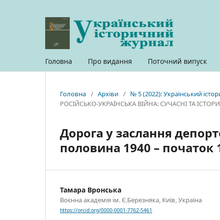
Головна
Про видання
Поточний випуск
Головна
/
Архіви
/
№ 5 (2022): Український іст
РОСІЙСЬКО-УКРАЇНСЬКА ВІЙНА: СУЧАСНІ ТА ІСТО
Дорога у заслання депорто
половина 1940 – початок 1
Тамара Вронська
Воєнна академія ім. Є.Березняка, Київ, Україна
https://orcid.org/0000-0001-7762-5461