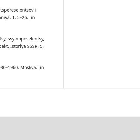
tspereselentsev i
niya, 1, 5–26. [in
sy, ssylnoposelentsy,
ekt. Istoriya SSSR, 5,
930–1960. Moskva. [in