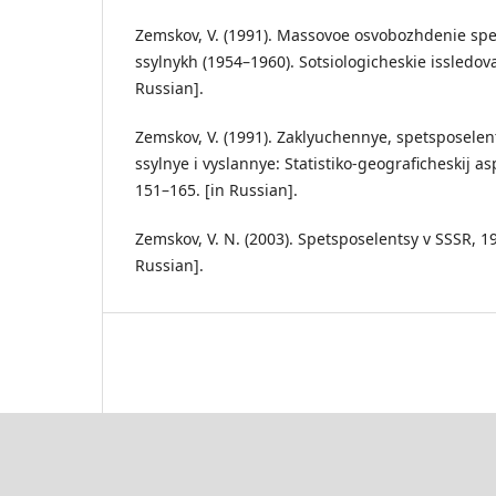
Zemskov, V. (1991). Massovoe osvobozhdenie spe
ssylnykh (1954–1960). Sotsiologicheskie issledova
Russian].
Zemskov, V. (1991). Zaklyuchennye, spetsposelent
ssylnye i vyslannye: Statistiko-geograficheskij asp
151–165. [in Russian].
Zemskov, V. N. (2003). Spetsposelentsy v SSSR, 1
Russian].