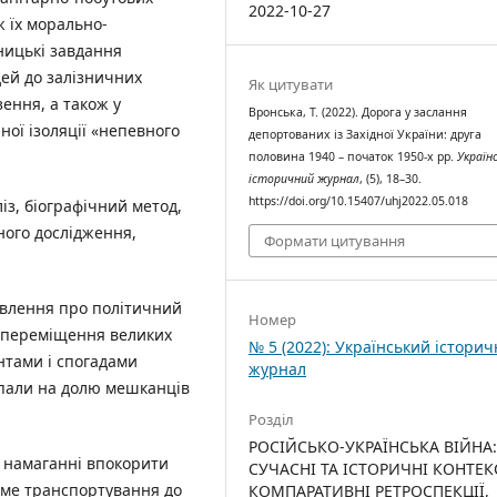
2022-10-27
ж їх морально-
ницькі завдання
ей до залізничних
Як цитувати
ення, а також у
Вронська, Т. (2022). Дорога у заслання
ної ізоляції «непевного
депортованих із Західної України: друга
половина 1940 – початок 1950-х рр.
Україн
історичний журнал
, (5), 18–30.
https://doi.org/10.15407/uhj2022.05.018
з, біографічний метод,
ного дослідження,
Формати цитування
явлення про політичний
Номер
 переміщення великих
№ 5 (2022): Український істори
нтами і спогадами
журнал
ипали на долю мешканців
Розділ
РОСІЙСЬКО-УКРАЇНСЬКА ВІЙНА
 намаганні впокорити
СУЧАСНІ ТА ІСТОРИЧНІ КОНТЕК
саме транспортування до
КОМПАРАТИВНІ РЕТРОСПЕКЦІЇ,