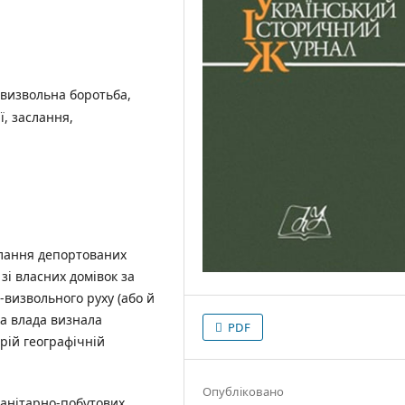
-визвольна боротьба,
ї, заслання,
слання депортованих
 зі власних домівок за
-визвольного руху (або й
ка влада визнала
PDF
рій географічній
Опубліковано
санітарно-побутових