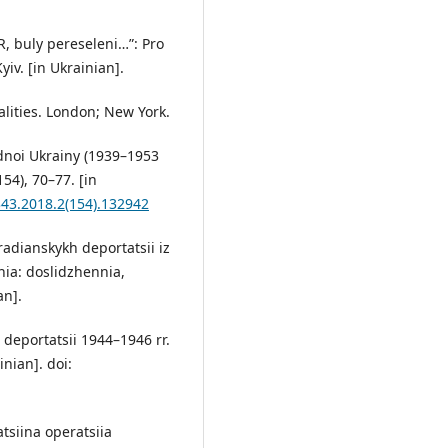
, buly pereseleni…”: Pro
yiv. [in Ukrainian].
alities. London; New York.
idnoi Ukrainy (1939–1953
154), 70–77. [in
343.2018.2(154).132942
 radianskykh deportatsii iz
nia: doslidzhennia,
an].
: deportatsii 1944–1946 rr.
inian]. doi:
atsiina operatsiia