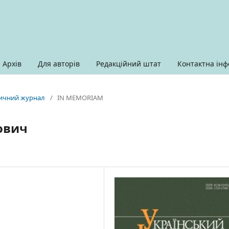
Архів
Для авторів
Редакційний штат
Контактна інф
оричний журнал
/
IN MEMORIAM
ович