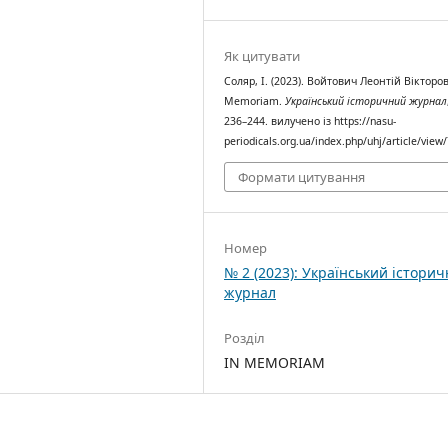
Як цитувати
Соляр, І. (2023). Войтович Леонтій Вікторов
Memoriam.
Український історичний журнал
236–244. вилучено із https://nasu-
periodicals.org.ua/index.php/uhj/article/view
Формати цитування
Номер
№ 2 (2023): Український істори
журнал
Розділ
IN MEMORIAM