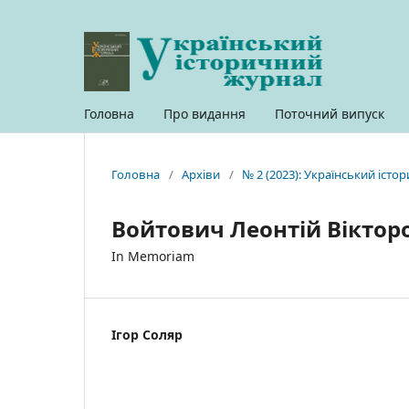
Головна
Про видання
Поточний випуск
Головна
/
Архіви
/
№ 2 (2023): Український іст
Войтович Леонтій Віктор
In Memoriam
Ігор Соляр