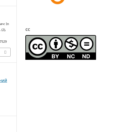
ич: In
cc
, (2),
/7529
чний