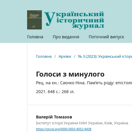
Головна
Про видання
Поточний випуск
Головна
/
Архіви
/
№ 3 (2023): Український іст
Голоси з минулого
Рец. на кн.: Саєнко Ніна. Пам’ять роду: епіст
2021. 648 с.: 268 іл.
Валерій Томазов
Інститут історії України НАН України, Київ, Україна
https://orcid.org/0000-0003-4052-9438