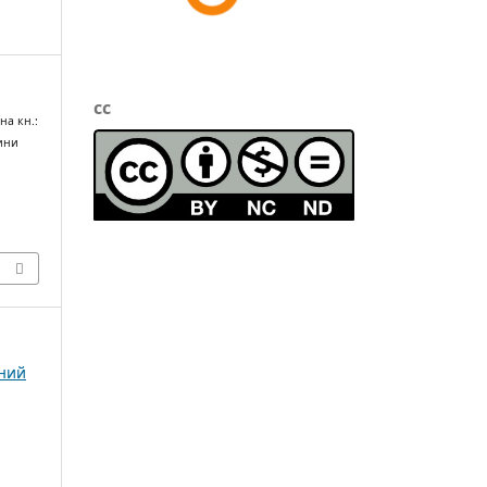
cc
на кн.:
дини
чний