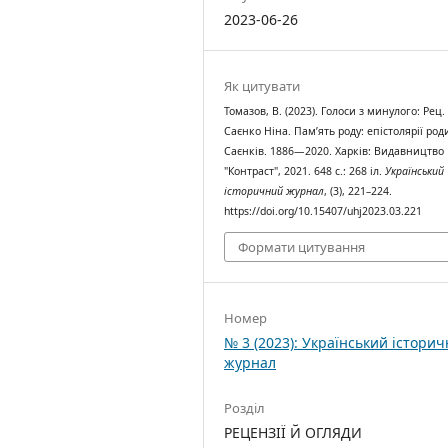
2023-06-26
Як цитувати
Томазов, В. (2023). Голоси з минулого: Рец. 
Саєнко Ніна. Пам’ять роду: епістолярії ро
Саєнків. 1886—2020. Харків: Видавництво
"Контраст", 2021. 648 с.: 268 іл.
Український
історичний журнал
, (3), 221–224.
https://doi.org/10.15407/uhj2023.03.221
Формати цитування
Номер
№ 3 (2023): Український істори
журнал
Розділ
РЕЦЕНЗІЇ Й ОГЛЯДИ