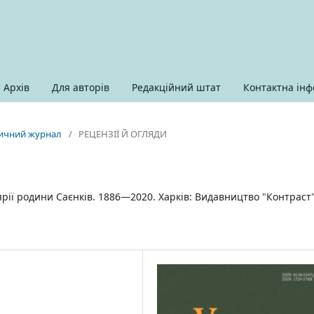
Архів
Для авторів
Редакційний штат
Контактна інф
оричний журнал
/
РЕЦЕНЗІЇ Й ОГЛЯДИ
олярії родини Саєнків. 1886—2020. Харків: Видавництво "Контраст"