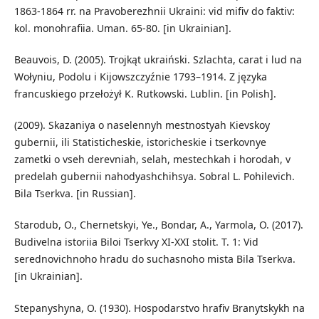
1863-1864 rr. na Pravoberezhnii Ukraini: vid mifiv do faktiv:
kol. monohrafiia. Uman. 65-80. [in Ukrainian].
Beauvois, D. (2005). Trojkąt ukraiński. Szlachta, carat i lud na
Wołyniu, Podolu i Kijowszczyźnie 1793–1914. Z języka
francuskiego przełożył K. Rutkowski. Lublin. [in Polish].
(2009). Skazaniya o naselennyh mestnostyah Kievskoy
gubernii, ili Statisticheskie, istoricheskie i tserkovnye
zametki o vseh derevniah, selah, mestechkah i horodah, v
predelah gubernii nahodyashchihsya. Sobral L. Pohilevich.
Bila Tserkva. [in Russian].
Starodub, O., Chernetskyi, Ye., Bondar, A., Yarmola, O. (2017).
Budivelna istoriia Biloi Tserkvy XI-XXI stolit. T. 1: Vid
serednovichnoho hradu do suchasnoho mista Bila Tserkva.
[in Ukrainian].
Stepanyshyna, O. (1930). Hospodarstvo hrafiv Branytskykh na