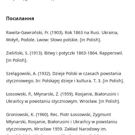
Посилання
Rawita-Gawroński, Fr. (1903). Rok 1863 na Rusi. Ukraina,
Wołyń, Podole. Lwow: Słowo polskie. [in Polish].
Zieliński, S. (1913). Bitwy i potyczki 1863-1864. Rapperswil.
[in Polish].
Szelągowski, A. (1932). Dzieje Polski w czasach powstania
styczniowego. In: Polskajej dzieje i kultura. T. 3. [in Polish].
Łossowski, P., Młynarski, Z. (1959). Rosjanie, Białorusini i
Ukraińcy w powstaniu styczniowym. Wrocław. [in Polish].
Groniowski, K. (1960). Rec. Piotr Łossowski, Zygmunt
Młynarski, Rosjanie, Białorusini i Ukraińcy w powstaniu
styczniowym, Wrocław 1959. Zakład Narodowy im.