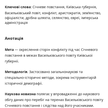
Ключові слова:
Січневе повстання, Київська губернія,
Васильківський повіт, конфлікт, аристократія, зем’янство,
офіціалісти, дрібна шляхта, селянство, євреї, імперська
адміністрація
Анотація
Мета
— окреслення сторін конфлікту під час Січневого
повстання в межах Васильківського повіту Київської
губернії.
Методологія
. Застосовано загальнонаукові та
спеціально-історичні методи, зокрема інструментарій
історичної демографії.
Наукова новизна
полягає у впровадженні до наукового
обігу даних про перебіг на теренах Васильківського повіту
Січневого повстання і слідства над його учасниками.