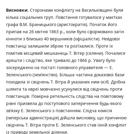
Висновки
. Сторонами конфлікту на Васильківщині були
кілька соціальних груп. Повстання готувалося у маєтках
графа В.М. Браницького (аристократія). Початок його
припав на 26 квітня 1863 р., коли було сформовано загін
кінноти з близько 40 вершників (офіціалісти). Невдовзі
повстанці залишили зброю та роз’їхалися. Проте їх
помітив місцевий мешканець Т. Вітер (селяни). Почалися
арешти і слідство, яке тривало до 1866 р. Увагу було
зосереджено на постаті головного управителя — Е.
Зеленського (зем’янство). Більша частина доказової бази
походила зі свідчень Т. Вітра й указаних ним осіб. Дрібна
шляхта та євреї мовчазно усунулися від свідчень проти
повстанців. Помірна ретельність слідства на повітовому
рівні призвела до поступового заперечення будь-якого
зв’язку Е. Зеленського з повстанням. Слідча комісія
(імперська адміністрація) дійшла висновку, що причиною
свідчень Т. Вітра проти Е. Зеленського став їхній конфлікт
із приводу земельної ділянки.