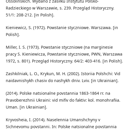
Ossolińskich. Wydano z zasiłku Instytutu Polsko-
Radzieckiego w Warszawie, s. 239. Przegląd Historyczny.
51/1: 208-212. [in Polish].
Kieniewicz, S. (1972). Powstanie styczniowe. Warszawa. [in
Polish].
Miller, I. S. (1973). Powstanie styczniowe (na marginesie
pracy S. Kieniewicza, Powstanie styczniowe, PWN, Warszawa
1972, s. 801). Przegląd Historyczny. 64/2: 403-416. [in Polish].
Zashkilniak, L. O., Krykun, M. H. (2002). Istoriia Polshchi: Vid
naidavnishykh chasiv do nashykh dniv. Lviv. [in Ukrainian].
(2014). Polske natsionalne povstannia 1863-1864 rr. na
Pravoberezhnii Ukraini: vid mifiv do faktiv: kol. monohrafiia.
Uman. [in Ukrainian].
Kryvosheia, I. (2014). Naselennia Umanshchyny v
Sichnevomu povstanni. In: Polske natsionalne povstannia