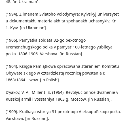
48. [in Ukrainian].
(1994). Z imenem Sviatoho Volodymyra: Kyivs’kyj universytet
u dokumentakh, materialakh ta spohadakh uchasnykiv. Kn.
1. Kyiv. [in Ukrainian].
(1906). Pamyatka soldata 32-go pexotnogo
Kremenchugskogo polka v pamyat’ 100-letnego yubileya
polka. 1806-1906. Varshava. [in Russian].
(1904). Księga Pamiątkowa opracowana staraniem Komitetu
Obywatelskiego w czterdziestą rocznicę powstania r.
1863/1864. Lwow. [in Polish].
D’yakov, V. A., Miller I. S. (1964). Revolyucionnoe dvizhenie v
Russkoj armii i vosstaniya 1863 g. Moscow. [in Russian].
(1909). Kratkaya istoriya 31 pexotnogo Aleksopol’skogo polka.
Varshava. [in Russian].