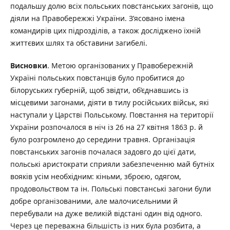
подальшу долю всіх польських повстанських загонів, що
діяли на Правобережжі України. З’ясовано імена
командирів цих підрозділів, а також досліджено їхній
життєвих шлях та обставини загибелі.
Висновки
. Метою організованих у Правобережній
Україні польських повстанців було пробитися до
білоруських губерній, щоб звідти, об’єднавшись із
місцевими загонами, діяти в тилу російських військ, які
наступали у Царстві Польському. Повстання на території
України розпочалося в ніч із 26 на 27 квітня 1863 р. й
було розгромлено до середини травня. Організація
повстанських загонів почалася задовго до цієї дати,
польські аристократи сприяли забезпеченню май бутніх
вояків усім необхідним: кіньми, зброєю, одягом,
продовольством та ін. Польські повстанські загони були
добре організованими, але малочисельними й
перебували на дуже великій відстані один від одного.
Через це переважна більшість із них була розбита, а