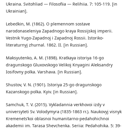
Ukraina. Svitohliad — Filosofiia — Relihiia. 7: 105-119. [in
Ukrainian].
Lebedkin, M. (1862). O plemennom sostave
narodonaseleniya Zapadnogo kraya Rossijskoj imperii.
Vestnik Yugo-Zapadnoj i Zapadnoj Rossii. Istoriko-
literaturnyj zhurnal. 1862. II. [in Russian].
Maksyutenko, A. M. (1898). Kratkaya istoriya 16-go
dragunskogo Gluxovskogo Velikoj Knyagini Aleksandry
Iosifovny polka. Varshava. [in Russian].
Shustov, V. N. (1901). Istoriya 25-go dragunskogo
Kazanskogo polka. Kyiv. [in Russian].
Samchuk, T. V. (2015). Vykladannia verkhovoi izdy v
universyteti Sv. Volodymyra (1835-1863 rr.). Naukovyj visnyk
Kremenets’koi oblasnoi humanitarno-pedahohichnoi
akademii im. Tarasa Shevchenka. Seriia: Pedahohika. 5: 39-