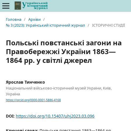
Головна
/
Архіви
/
№ 3 (2023): Український історичний журнал
/
ІСТОРИЧНІ СТУДІЇ
Польські повстанські загони на
Правобережжі України 1863—
1864 рр. у світлі джерел
Ярослав Тинченко
Національний військово-історичний музей України, Київ,
Україна
https://orcid.org/0000-0001-5886-4168
DOI:
https://doi.org/10.15407/uhj2023.03.096
Ключові слова:
Польське повстання 1863—1864 рр.,