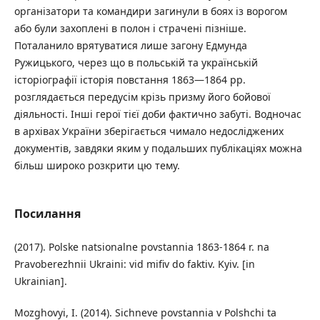
організатори та командири загинули в боях із ворогом
або були захоплені в полон і страчені пізніше.
Поталанило врятуватися лише загону Едмунда
Ружицького, через що в польській та українській
історіографії історія повстання 1863—1864 рр.
розглядається передусім крізь призму його бойової
діяльності. Інші герої тієї доби фактично забуті. Водночас
в архівах України зберігається чимало недосліджених
документів, завдяки яким у подальших публікаціях можна
більш широко розкрити цю тему.
Посилання
(2017). Polske natsionalne povstannia 1863-1864 r. na
Pravoberezhnii Ukraini: vid mifiv do faktiv. Kyiv. [in
Ukrainian].
Mozghovyi, I. (2014). Sichneve povstannia v Polshchi ta