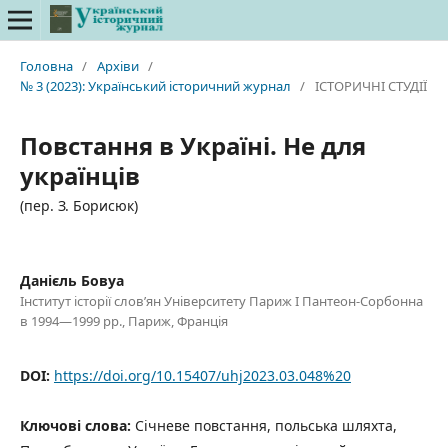
Головна
/
Архіви
/
№ 3 (2023): Український історичний журнал
/
ІСТОРИЧНІ СТУДІЇ
Повстання в Україні. Не для
українців
(пер. З. Борисюк)
Данієль Бовуа
Інститут історії слов’ян Університету Париж I Пантеон-Сорбонна
в 1994—1999 рр., Париж, Франція
DOI:
https://doi.org/10.15407/uhj2023.03.048%20
Ключові слова:
Січневе повстання, польська шляхта,