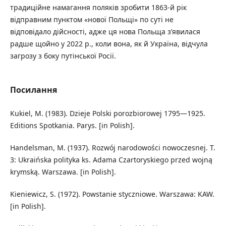
традиційне намагання поляків зробити 1863-й рік
відправним пунктом «нової Польщі» по суті не
відповідало дійсності, адже ця нова Польща з’явилася
радше щойно у 2022 р., коли вона, як й Україна, відчула
загрозу з боку путінської Росії.
Посилання
Kukiel, M. (1983). Dzieje Polski porozbiorowej 1795—1925.
Editions Spotkania. Parys. [in Polish].
Handelsman, M. (1937). Rozwój narodowości nowoczesnej. T.
3: Ukraińska polityka ks. Adama Czartoryskiego przed wojną
krymską. Warszawa. [in Polish].
Kieniewicz, S. (1972). Powstanie styczniowe. Warszawa: KAW.
[in Polish].