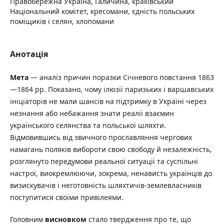
Правобережна Україна, Галичина, краківський
Національний комітет, кресомани, єдність польських
поміщиків і селян, хлопомани
Анотація
Мета
— аналіз причин поразки Січневого повстання 1863
—1864 рр. Показано, чому ілюзії паризьких і варшавських
ініціаторів не мали шансів на підтримку в Україні через
незнання або небажання знати реалії взаємин
українського селянства та польської шляхти.
Відмовившись від звичного прославляння чергових
намагань поляків вибороти свою свободу й незалежність,
розглянуто передумови реальної ситуації та суспільні
настрої, виокремлюючи, зокрема, ненависть українців до
визискувачів і неготовність шляхтичів-землевласників
поступитися своїми привілеями.
Головним
висновком
стало твердження про те, що