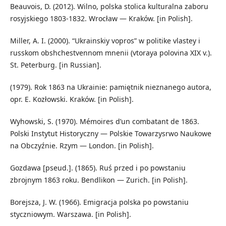
Beauvois, D. (2012). Wilno, polska stolica kulturalna zaboru
rosyjskiego 1803-1832. Wrocław — Kraków. [in Polish].
Miller, A. I. (2000). “Ukrainskiy vopros” w politike vlastey i
russkom obshchestvennom mnenii (vtoraya polovina XIX v.).
St. Peterburg. [in Russian].
(1979). Rok 1863 na Ukrainie: pamiętnik nieznanego autora,
opr. E. Kozłowski. Kraków. [in Polish].
Wyhowski, S. (1970). Mémoires d’un combatant de 1863.
Polski Instytut Historyczny — Polskie Towarzysrwo Naukowe
na Obczyźnie. Rzym — London. [in Polish].
Gozdawa [pseud.]. (1865). Ruś przed i po powstaniu
zbrojnym 1863 roku. Bendlikon — Zurich. [in Polish].
Borejsza, J. W. (1966). Emigracja polska po powstaniu
styczniowym. Warszawa. [in Polish].