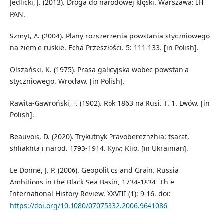
Jedlicki, J. (2013). Droga do narodowej klęski. Warszawa: IH
PAN.
Szmyt, A. (2004). Plany rozszerzenia powstania styczniowego
na ziemie ruskie. Echa Przeszłości. 5: 111-133. [in Polish].
Olszański, K. (1975). Prasa galicyjska wobec powstania
styczniowego. Wrocław. [in Polish].
Rawita-Gawroński, F. (1902). Rok 1863 na Rusi. T. 1. Lwów. [in
Polish].
Beauvois, D. (2020). Trykutnyk Pravoberezhzhia: tsarat,
shliakhta i narod. 1793-1914. Kyiv: Klio. [in Ukrainian].
Le Donne, J. P. (2006). Geopolitics and Grain. Russia
Ambitions in the Black Sea Basin, 1734-1834. Th e
International History Review. XXVIII (1): 9-16. doi:
https://doi.org/10.1080/07075332.2006.9641086