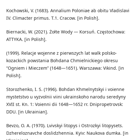
Kochowski, V. (1683). Annalium Poloniae ab obitu Vladislavi
IV. Climacter primus. T.1. Cracow. [in Polish].
Biernacki, W. (2021). Żołte Wody — Korsuń. Częstochowa:
ATTYKA. [in Polish].
(1999). Relacje wojenne z pierwszych lat walk polsko-
kozackich powstania Bohdana Chmielnickiego okresu
“Ogniem i Mieczem” (1648—1651). Warszawa: Vikind. [in
Polish].
Storozhenko, I. S. (1996). Bohdan Khmelnytskyi i voienne
mystetstvo u vyzvolnii viini ukrainskoho narodu seredyny
XVII st. Kn. 1: Voienni dii 1648—1652 rr. Dnipropetrovsk:
DDU. [in Ukrainian].
Bevzo, O. A. (1970). Lvivskyi litopys i Ostrozkyi litopysets.
Dzhereloznavche doslidzhennia. Kyiv: Naukova dumka. [in