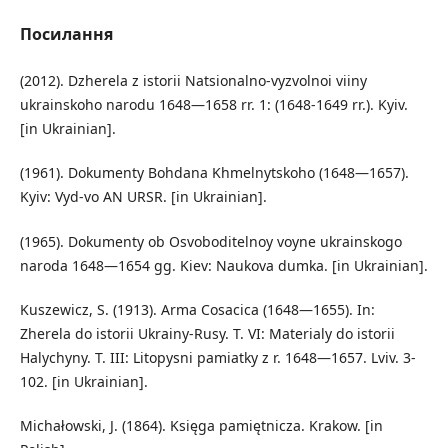
Посилання
(2012). Dzherela z istorii Natsionalno-vyzvolnoi viiny
ukrainskoho narodu 1648—1658 rr. 1: (1648-1649 rr.). Kyiv.
[in Ukrainian].
(1961). Dokumenty Bohdana Khmelnytskoho (1648—1657).
Kyiv: Vyd-vo AN URSR. [in Ukrainian].
(1965). Dokumenty ob Osvoboditelnoy voyne ukrainskogo
naroda 1648—1654 gg. Kiev: Naukova dumka. [in Ukrainian].
Kuszewicz, S. (1913). Arma Cosacica (1648—1655). In:
Zherela do istorii Ukrainy-Rusy. T. VI: Materialy do istorii
Halychyny. T. III: Litopysni pamiatky z r. 1648—1657. Lviv. 3-
102. [in Ukrainian].
Michałowski, J. (1864). Księga pamiętnicza. Krakow. [in