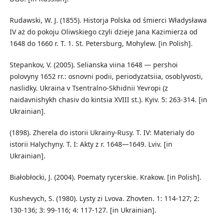
Rudawski, W. J. (1855). Historja Polska od śmierci Władysława
IV aż do pokoju Oliwskiego czyli dzieje Jana Kazimierza od
1648 do 1660 r. T. 1. St. Petersburg, Mohylew. [in Polish].
Stepankov, V. (2005). Selianska viina 1648 — pershoi
polovyny 1652 rr.: osnovni podii, periodyzatsiia, osoblyvosti,
naslidky. Ukraina v Tsentralno-Skhidnii Yevropi (z
naidavnishykh chasiv do kintsia XVIII st.). Kyiv. 5: 263-314. [in
Ukrainian].
(1898). Zherela do istorii Ukrainy-Rusy. T. IV: Materialy do
istorii Halychyny. T. I: Akty z r. 1648—1649. Lviv. [in
Ukrainian].
Białobłocki, J. (2004). Poematy rycerskie. Krakow. [in Polish].
Kushevych, S. (1980). Lysty zi Lvova. Zhovten. 1: 114-127; 2:
130-136; 3: 99-116; 4: 117-127. [in Ukrainian].