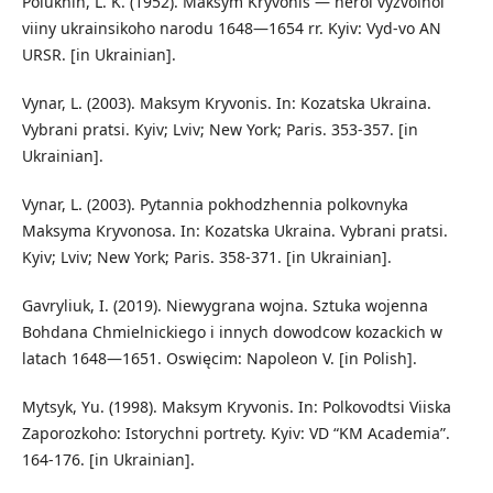
Polukhin, L. K. (1952). Maksym Kryvonis — heroi vyzvolnoi
viiny ukrainsikoho narodu 1648—1654 rr. Kyiv: Vyd-vo AN
URSR. [in Ukrainian].
Vynar, L. (2003). Maksym Kryvonis. In: Kozatska Ukraina.
Vybrani pratsi. Kyiv; Lviv; New York; Paris. 353-357. [in
Ukrainian].
Vynar, L. (2003). Pytannia pokhodzhennia polkovnyka
Maksyma Kryvonosa. In: Kozatska Ukraina. Vybrani pratsi.
Kyiv; Lviv; New York; Paris. 358-371. [in Ukrainian].
Gavryliuk, I. (2019). Niewygrana wojna. Sztuka wojenna
Bohdana Chmielnickiego i innych dowodcow kozackich w
latach 1648—1651. Oswięcim: Napoleon V. [in Polish].
Mytsyk, Yu. (1998). Maksym Kryvonis. In: Polkovodtsi Viiska
Zaporozkoho: Istorychni portrety. Kyiv: VD “KM Academia”.
164-176. [in Ukrainian].