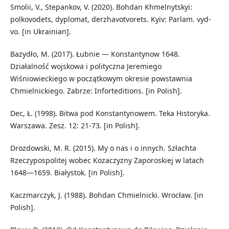
Smolii, V., Stepankov, V. (2020). Bohdan Khmelnytskyi:
polkovodets, dyplomat, derzhavotvorets. Kyiv: Parlam. vyd-
vo. [in Ukrainian].
Bazydło, M. (2017). Łubnie — Konstantynow 1648.
Działalność wojskowa i polityczna Jeremiego
Wiśniowieckiego w początkowym okresie powstawnia
Chmielnickiego. Zabrze: Inforteditions. [in Polish].
Dec, Ł. (1998). Bitwa pod Konstantynowem. Teka Historyka.
Warszawa. Zesz. 12: 21-73. [in Polish].
Drozdowski, M. R. (2015). My o nas i o innych. Szłachta
Rzeczypospolitej wobec Kozaczyzny Zaporoskiej w latach
1648—1659. Białystok. [in Polish].
Kaczmarczyk, J. (1988). Bohdan Chmielnicki. Wrocław. [in
Polish].