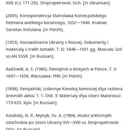
XVII st.): 171-292. Dnipropetrovsk: Sich. [in Ukrainian].
(2005). Korespondencja Stanisława Koniecpolskiego
hetmana wielkiego koronnego, 1632—1646. Krakow:
Societas Vistulana. [in Polish].
(1953). Vossoedinenie Ukrainy s Rossiej. Dokumenty i
materialy v trekh tomakh. T. II: 1648—1651 gg. Moscow: Izd-
vo AN SSSR. [in Russian].
Radziwiłł, A. S. (1980). Pamiętnik o dziejach w Polsce. T. 3:
1647—1656. Warszawa: PIW. [in Polish].
(1898). Pamyatniki, izdannye Kievskoj komissiej dlya razbora
drevnikh aktov. T. 1. Otd. 3: Materialy dlya istorii Malorossii:
173-633. Kyiv. [in Russian].
Kovalskij, N. P., Mytsyk, Yu. A. (1984). Analiz arkhivnykh
istochnikov po istorii Ukrainy XVI—XVII vv. Dnipropetrovsk:
DGU. [in Russian].