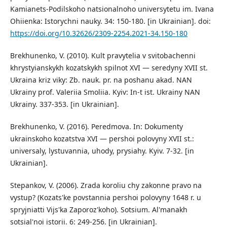
Kamianets-Podilskoho natsionalnoho universytetu im. Ivana
Ohiienka: Istorychni nauky. 34: 150-180. [in Ukrainian]. doi:
https://doi.org/10.32626/2309-2254.2021-34.150-180
Brekhunenko, V. (2010). Kult pravytelia v svitobachenni
khrystyianskykh kozatskykh spilnot XVI — seredyny XVII st.
Ukraina kriz viky: Zb. nauk. pr. na poshanu akad. NAN
Ukrainy prof. Valeriia Smoliia. Kyiv: In-t ist. Ukrainy NAN
Ukrainy. 337-353. [in Ukrainian].
Brekhunenko, V. (2016). Peredmova. In: Dokumenty
ukrainskoho kozatstva XVI — pershoi polovyny XVII st.:
universaly, lystuvannia, uhody, prysiahy. Kyiv. 7-32. [in
Ukrainian].
Stepankov, V. (2006). Zrada koroliu chy zakonne pravo na
vystup? (Kozats'ke povstannia pershoi polovyny 1648 r. u
spryjniatti Vijs'ka Zaporoz'koho). Sotsium. Al'manakh
sotsial'noi istorii. 6: 249-256. [in Ukrainian].