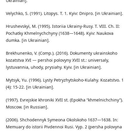
Ukrainian].
Velychko, S. (1991). Litopys. T. 1. Kyiv: Dnipro. [in Ukrainian].
Hrushevskyi, M. (1995). Istoriia Ukrainy-Rusy. T. VIII. Ch. II:
Pochatky Khmelnychchyny (1638—1648). Kyiv: Naukova
dumka. [in Ukrainian].
Brekhunenko, V. (Comp.). (2016). Dokumenty ukrainskoho
kozatstva XVI — pershoi polovyny XVII st.: universaly,
lystuvannia, uhody, prysiahy. Kyiv. [in Ukrainian].
Mytsyk, Yu. (1996). Lysty Petryzhytskoho-Kulahy. Kozatstvo. 1
(4): 15-22. [in Ukrainian].
(1997). Evrejskie khroniki XVII st. (Epokha “khmelnichchiny”).
Moscow. [in Russian].
(2006). Shchodennyk Symeona Okolskoho 1637—1638. In:
Memuary do istorii Pivdennoi Rusi. Vyp. 2 (persha polovyna