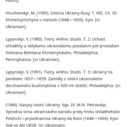
Polish].
Hrushevskyi, M. (1995). Istoriia Ukrainy-Rusy. T. VIII. Ch. III:
Khmelnychchyna v roztsviti (1648—1650). Kyiv. [in
Ukrainian].
Lypynskyi, V. (1980). Tvory. Arkhiv. Studii. T. 2: Uchast
shliakhty u Velykomu ukrainskomu povstanni pid provodom
hetmana Bohdana Khmelnytskoho. Philadelphia;
Pennsylvania. [in Ukrainian].
Lypynskyi, V. (1991). Tvory. Arkhiv. Studii. T. 3: Ukrainy na
perelomi 1657—1659. Zamitky z istorii ukrainskoho
derzhavnoho budivnytstva v XVII-im stolitti. Philadelphia. [in
Ukrainian].
(1940). Narysy istorii Ukrainy. Vyp. IV: M.N. Petrovskyi.
Vyzvolna viina ukrainskoho narodu proty hnitu shliakhetskoi
Polshchi i pryiednannia Ukrainy do Rosii (1648—1654). Kyiv:
Vyd-vo AN URSR. [in Ukrainian].