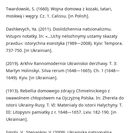
Twardowski, S. (1660). Wojna domowa z kozaki, tatari,
moskwą i węgry. Cz. 1. Calissu. [in Polish].
Dashkevych, Ya. (2011). Doslidzhennia natsionalizmu.
Vstupni notatky. In: «…Uchy nelozhnymy ustamy skazaty
pravdu»: istorychna eseistyka (1989—2008). Kyiv: Tempora.
737-750. [in Ukrainian].
(2019). Arkhiv Rannomodernoi Ukrainskoi derzhavy. T. 3:
Martyn Holinskyi. Silva rerum (1648—1665). Ch. 1 (1648—
1649). Kyiv. [in Ukrainian].
(1913). Rebellia domowego zdrajcy Chmielnickiego z
swawolnem chłopstwem na Ojczyżnę Polska. In: Zherela do
istorii Ukrainy-Rusy. T. VI: Materiialy do istorii Halychyny. T.
III: Litopysni pamiatky z r. 1648—1657. Lviv. 182-190. [in
Ukrainian].
Smolii, V., Stepankov, V. (2009). Ukrainska natsionalna