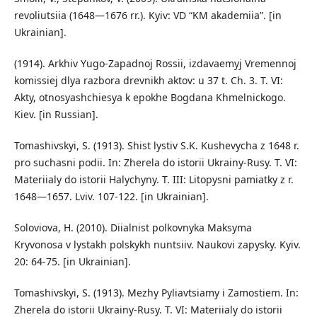
revoliutsiia (1648—1676 rr.). Kyiv: VD “KM akademiia”. [in
Ukrainian].
(1914). Arkhiv Yugo-Zapadnoj Rossii, izdavaemyj Vremennoj
komissiej dlya razbora drevnikh aktov: u 37 t. Ch. 3. T. VI:
Akty, otnosyashchiesya k epokhe Bogdana Khmelnickogo.
Kiev. [in Russian].
Tomashivskyi, S. (1913). Shist lystiv S.K. Kushevycha z 1648 r.
pro suchasni podii. In: Zherela do istorii Ukrainy-Rusy. T. VI:
Materiialy do istorii Halychyny. T. III: Litopysni pamiatky z r.
1648—1657. Lviv. 107-122. [in Ukrainian].
Soloviova, H. (2010). Diialnist polkovnyka Maksyma
Kryvonosa v lystakh polskykh nuntsiiv. Naukovi zapysky. Kyiv.
20: 64-75. [in Ukrainian].
Tomashivskyi, S. (1913). Mezhy Pyliavtsiamy i Zamostiem. In:
Zherela do istorii Ukrainy-Rusy. T. VI: Materiialy do istorii