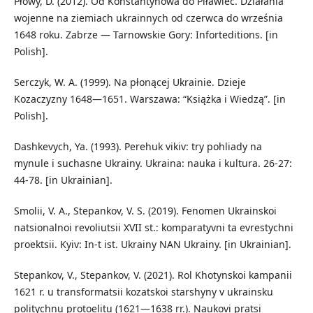
Płowy, D. (2012). Od Konstantynowa do Piławiec. Działania
wojenne na ziemiach ukrainnych od czerwca do września
1648 roku. Zabrze — Tarnowskie Gory: Inforteditions. [in
Polish].
Serczyk, W. A. (1999). Na płonącej Ukrainie. Dzieje
Kozaczyzny 1648—1651. Warszawa: “Książka i Wiedzą”. [in
Polish].
Dashkevych, Ya. (1993). Perehuk vikiv: try pohliady na
mynule i suchasne Ukrainy. Ukraina: nauka i kultura. 26-27:
44-78. [in Ukrainian].
Smolii, V. A., Stepankov, V. S. (2019). Fenomen Ukrainskoi
natsionalnoi revoliutsii XVII st.: komparatyvni ta evrestychni
proektsii. Kyiv: In-t ist. Ukrainy NAN Ukrainy. [in Ukrainian].
Stepankov, V., Stepankov, V. (2021). Rol Khotynskoi kampanii
1621 r. u transformatsii kozatskoi starshyny v ukrainsku
politychnu protoelitu (1621—1638 rr.). Naukovi pratsi