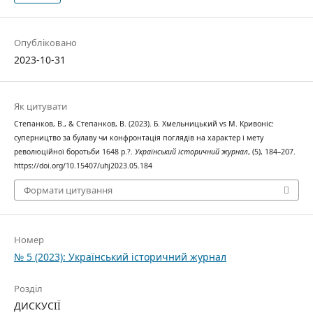
Опубліковано
2023-10-31
Як цитувати
Степанков, В., & Степанков, В. (2023). Б. Хмельницький vs М. Кривоніс:
суперництво за булаву чи конфронтація поглядів на характер і мету
революційної боротьби 1648 р.?.
Український історичний журнал
, (5), 184–207.
https://doi.org/10.15407/uhj2023.05.184
Формати цитування
Номер
№ 5 (2023): Український історичний журнал
Розділ
ДИСКУСІЇ