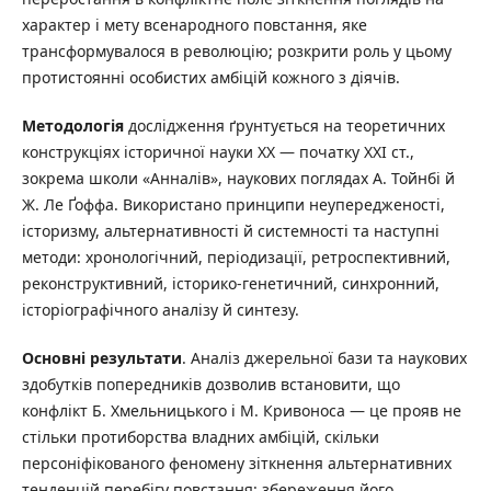
характер і мету всенародного повстання, яке
трансформувалося в революцію; розкрити роль у цьому
протистоянні особистих амбіцій кожного з діячів.
Методологія
дослідження ґрунтується на теоретичних
конструкціях історичної науки ХХ — початку ХХІ ст.,
зокрема школи «Анналів», наукових поглядах А. Тойнбі й
Ж. Ле Ґоффа. Використано принципи неупередженості,
історизму, альтернативності й системності та наступні
методи: хронологічний, періодизації, ретроспективний,
реконструктивний, історико-генетичний, синхронний,
історіографічного аналізу й синтезу.
Основні результати
. Аналіз джерельної бази та наукових
здобутків попередників дозволив встановити, що
конфлікт Б. Хмельницького і М. Кривоноса — це прояв не
стільки протиборства владних амбіцій, скільки
персоніфікованого феномену зіткнення альтернативних
тенденцій перебігу повстання: збереження його