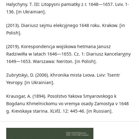
Halychyny. T. III: Litopysni pamiatky z r. 1648—1657. Lviv. 1-
136. [in Ukrainian].
(2013). Diariusz sejmu elekcyjnego 1648 roku. Krakow. [in
Polish].
(2019). Korespondencja wojskowa hetmana Janusz
Radziwiłła w latach 1646—1655. Cz. 1: Diariusz kancelaryjny
1649—1653. Warszawa: Neriton. [in Polish].
Zubrytskyi, D. (2006). Khronika mista Lvova. Lviv: Tsentr
Yevropy. [in Ukrainian].
Krausgar, A. (1894). Posolstvo Yakova Smyarovskogo k
Bogdanu Khmelnickomu vo vremya osady Zamostya v 1648
g. Kievskaya starina. XLVII. 12: 445-46. [in Russian].