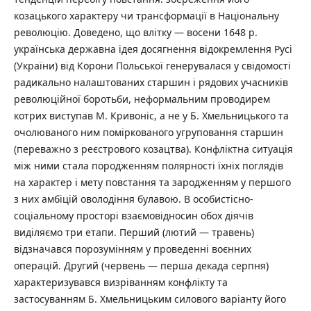
козацького характеру чи трансформації в Національну
революцію. Доведено, що влітку — восени 1648 р.
українська державна ідея досягнення відокремлення Русі
(України) від Корони Польської генерувалася у свідомості
радикально налаштованих старшин і рядових учасників
революційної боротьби, неформальним проводирем
котрих виступав М. Кривоніс, а не у Б. Хмельницького та
очолюваного ним поміркованого угруповання старшин
(переважно з реєстрового козацтва). Конфліктна ситуація
між ними стала породженням полярності їхніх поглядів
на характер і мету повстання та зародженням у першого
з них амбіцій оволодіння булавою. В особистісно-
соціальному просторі взаємовідносин обох діячів
виділяємо три етапи. Перший (лютий — травень)
відзначався порозумінням у проведенні воєнних
операцій. Другий (червень — перша декада серпня)
характеризувався визріванням конфлікту та
застосуванням Б. Хмельницьким силового варіанту його