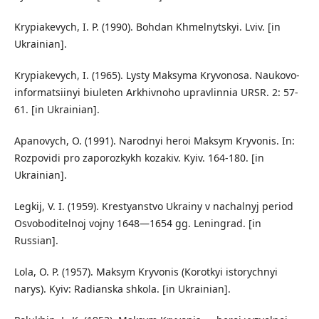
Krypiakevych, I. P. (1990). Bohdan Khmelnytskyi. Lviv. [in
Ukrainian].
Krypiakevych, I. (1965). Lysty Maksyma Kryvonosa. Naukovo-
informatsiinyi biuleten Arkhivnoho upravlinnia URSR. 2: 57-
61. [in Ukrainian].
Apanovych, O. (1991). Narodnyi heroi Maksym Kryvonis. In:
Rozpovidi pro zaporozkykh kozakiv. Kyiv. 164-180. [in
Ukrainian].
Legkij, V. I. (1959). Krestyanstvo Ukrainy v nachalnyj period
Osvoboditelnoj vojny 1648—1654 gg. Leningrad. [in
Russian].
Lola, O. P. (1957). Maksym Kryvonis (Korotkyi istorychnyi
narys). Kyiv: Radianska shkola. [in Ukrainian].