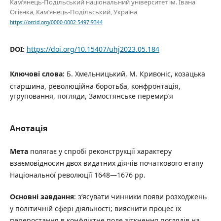
Кам’янець-Подільський національний університет ім. Івана
Огієнка, Кам’янець-Подільський, Україна
https://orcid.org/0000-0002-5497-9344
DOI:
https://doi.org/10.15407/uhj2023.05.184
Ключові слова:
Б. Хмельницький, М. Кривоніс, козацька
старшина, революційна боротьба, конфронтація,
угруповання, погляди, Замостянське перемир’я
Анотація
Мета
полягає у спробі реконструкції характеру
взаємовідносин двох видатних діячів початкового етапу
Національної революції 1648—1676 рр.
Основні завдання
: з’ясувати чинники появи розходжень
у політичній сфері діяльності; вияснити процес їх
переростання в конфліктне поле зіткнення поглядів на