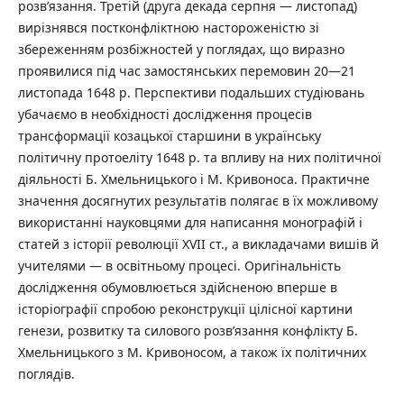
розв’язання. Третій (друга декада серпня — листопад)
вирізнявся постконфліктною настороженістю зі
збереженням розбіжностей у поглядах, що виразно
проявилися під час замостянських перемовин 20—21
листопада 1648 р. Перспективи подальших студіювань
убачаємо в необхідності дослідження процесів
трансформації козацької старшини в українську
політичну протоеліту 1648 р. та впливу на них політичної
діяльності Б. Хмельницького і М. Кривоноса. Практичне
значення досягнутих результатів полягає в їх можливому
використанні науковцями для написання монографій і
статей з історії революції XVII ст., а викладачами вишів й
учителями — в освітньому процесі. Оригінальність
дослідження обумовлюється здійсненою вперше в
історіографії спробою реконструкції цілісної картини
генези, розвитку та силового розв’язання конфлікту Б.
Хмельницького з М. Кривоносом, а також їх політичних
поглядів.