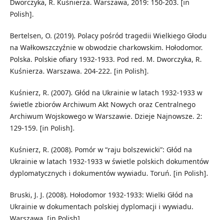
Dworczyka, R. Kuśnierza. Warszawa, 2019: 150-203. [in
Polish].
Bertelsen, O. (2019). Polacy pośród tragedii Wielkiego Głodu
na Wałkowszczyźnie w obwodzie charkowskim. Hołodomor.
Polska. Polskie ofiary 1932-1933. Pod red. M. Dworczyka, R.
Kuśnierza. Warszawa. 204-222. [in Polish].
Kuśnierz, R. (2007). Głód na Ukrainie w latach 1932-1933 w
świetle zbiorów Archiwum Akt Nowych oraz Centralnego
Archiwum Wojskowego w Warszawie. Dzieje Najnowsze. 2:
129-159. [in Polish].
Kuśnierz, R. (2008). Pomór w “raju bolszewicki”: Głód na
Ukrainie w latach 1932-1933 w świetle polskich dokumentów
dyplomatycznych i dokumentów wywiadu. Toruń. [in Polish].
Bruski, J. J. (2008). Hołodomor 1932-1933: Wielki Głód na
Ukrainie w dokumentach polskiej dyplomacji i wywiadu.
Warszawa. [in Polish].