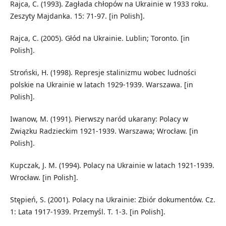
Rajca, C. (1993). Zagłada chłopów na Ukrainie w 1933 roku.
Zeszyty Majdanka. 15: 71-97. [in Polish].
Rajca, C. (2005). Głód na Ukrainie. Lublin; Toronto. [in
Polish].
Stroński, H. (1998). Represje stalinizmu wobec ludności
polskie na Ukrainie w latach 1929-1939. Warszawa. [in
Polish].
Iwanow, M. (1991). Pierwszy naród ukarany: Polacy w
Związku Radzieckim 1921-1939. Warszawa; Wrocław. [in
Polish].
Kupczak, J. M. (1994). Polacy na Ukrainie w latach 1921-1939.
Wrocław. [in Polish].
Stępień, S. (2001). Polacy na Ukrainie: Zbiór dokumentów. Cz.
1: Lata 1917-1939. Przemyśl. T. 1-3. [in Polish].