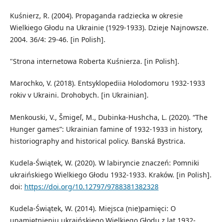
Kuśnierz, R. (2004). Propaganda radziecka w okresie
Wielkiego Głodu na Ukrainie (1929-1933). Dzieje Najnowsze.
2004. 36/4: 29-46. [in Polish].
"Strona internetowa Roberta Kuśnierza. [in Polish].
Marochko, V. (2018). Entsyklopediia Holodomoru 1932-1933
rokiv v Ukraini. Drohobych. [in Ukrainian].
Menkouski, V., Šmigeľ, M., Dubinka-Hushcha, L. (2020). “The
Hunger games”: Ukrainian famine of 1932-1933 in history,
historiography and historical policy. Banská Bystrica.
Kudela-Świątek, W. (2020). W labiryncie znaczeń: Pomniki
ukraińskiego Wielkiego Głodu 1932-1933. Kraków. [in Polish].
doi:
https://doi.org/10.12797/9788381382328
Kudela-Świątek, W. (2014). Miejsca (nie)pamięci: O
upamiętnieniu ukraińskiego Wielkiego Głodu z lat 1932-