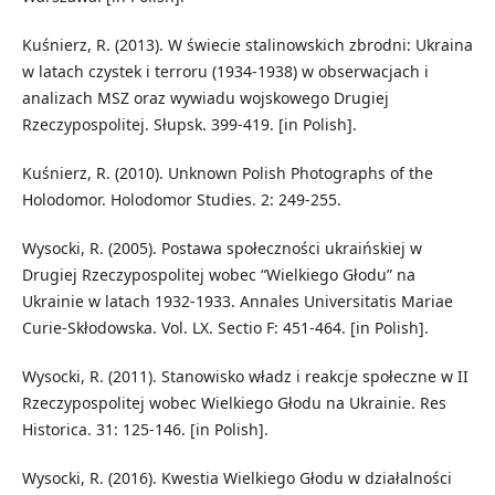
Kuśnierz, R. (2013). W świecie stalinowskich zbrodni: Ukraina
w latach czystek i terroru (1934-1938) w obserwacjach i
analizach MSZ oraz wywiadu wojskowego Drugiej
Rzeczypospolitej. Słupsk. 399-419. [in Polish].
Kuśnierz, R. (2010). Unknown Polish Photographs of the
Holodomor. Holodomor Studies. 2: 249-255.
Wysocki, R. (2005). Postawa społeczności ukraińskiej w
Drugiej Rzeczypospolitej wobec “Wielkiego Głodu” na
Ukrainie w latach 1932-1933. Annales Universitatis Mariae
Curie-Skłodowska. Vol. LX. Sectio F: 451-464. [in Polish].
Wysocki, R. (2011). Stanowisko władz i reakcje społeczne w II
Rzeczypospolitej wobec Wielkiego Głodu na Ukrainie. Res
Historica. 31: 125-146. [in Polish].
Wysocki, R. (2016). Kwestia Wielkiego Głodu w działalności