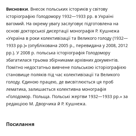
Висновки
. Внесок польських істориків у світову
історіографію Голодомору 1932—1933 рр. в Україні
вагомий. На окрему увагу заслуговує підготовлена на
основі докторської дисертації монографія Р. Кушнежа
«Україна в роки колективізації та Великого голоду (1932—
1933 рр.)» (опублікована 2005 р., перевидана у 2008, 2012
рр.). У 2008 р. польська історіографія Голодомору
збагатилася трьома збірниками архівних документів.
Помітно недостатньо вивчене польською історіографією
становище поляків під час колективізації та Великого
голоду. Єдиною працею, де висвітлюється ця проб
лематика, залишається колективна монографія
«Голодомор. Польща. Польські жертви 1932—1933 рр.» за
редакцією М. Дворчика й Р. Кушнежа.
Посилання