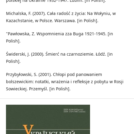
polskiej na Ukrainie 1932-1947. Lublin. [in Polish].
Michalska, F. (2007). Cała radość z życia: Na Wołyniu, w
Kazachstanie, w Polsce. Warszawa. [in Polish].
"Pawłowska, Z. Wspomnienia zza Buga 1921-1945. [in
Polish].
Świderski, J. (2000). Śmierć na czarnoziemie. Łódź. [in
Polish].
Przybyłowski, S. (2001). Chłopi pod panowaniem
bolszewickim: notatki, wrażenia i refleksje z pobytu w Rosji
Sowieckiej. Przemyśl. [in Polish].