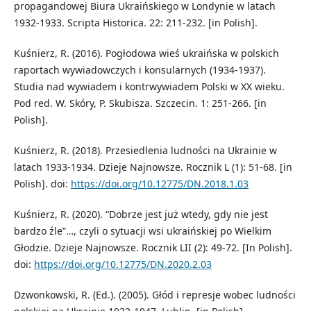
propagandowej Biura Ukraińskiego w Londynie w latach
1932-1933. Scripta Historica. 22: 211-232. [in Polish].
Kuśnierz, R. (2016). Pogłodowa wieś ukraińska w polskich
raportach wywiadowczych i konsularnych (1934-1937).
Studia nad wywiadem i kontrwywiadem Polski w XX wieku.
Pod red. W. Skóry, P. Skubisza. Szczecin. 1: 251-266. [in
Polish].
Kuśnierz, R. (2018). Przesiedlenia ludności na Ukrainie w
latach 1933-1934. Dzieje Najnowsze. Rocznik L (1): 51-68. [in
Polish]. doi:
https://doi.org/10.12775/DN.2018.1.03
Kuśnierz, R. (2020). “Dobrze jest już wtedy, gdy nie jest
bardzo źle”…, czyli o sytuacji wsi ukraińskiej po Wielkim
Głodzie. Dzieje Najnowsze. Rocznik LII (2): 49-72. [In Polish].
doi:
https://doi.org/10.12775/DN.2020.2.03
Dzwonkowski, R. (Ed.). (2005). Głód i represje wobec ludności