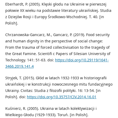
Eberhardt, P. (2005). Klęski głodu na Ukrainie w pierwszej
połowie XX wieku na podstawie literatury ukraińskiej. Studia
z Dziejów Rosji i Europy Środkowo-Wschodniej. T. 40. [in
Polish].
Chrzanowska-Gancarz, M., Gancarz, P. (2019). Food security
and human dignity in the perspective of social change:
From the trauma of forced collectivisation to the tragedy of
the Great Famine. Scientifi c Papers of Silesian University of
Technology. 141: 51-63. doi:
https://doi.org/10.29119/1641-
3466.2019.141.4
Stryjek, T. (2015). Głód w latach 1932-1933 w historiografii
ukraińskiej i w konstrukcji nowoczesnego mitu fundacyjnego
Ukrainy. Civitas: Studia z filozofii polityki. 16: 13-54. [in
Polish]. doi:
https://doi.org/10.35757/CIV.2014.16.01
Kuśnierz, R. (2005). Ukraina w latach kolektywizacji i
Wielkiego Głodu (1929-1933). Toruń. [in Polish].