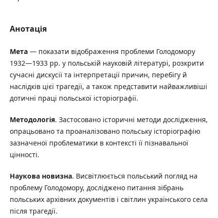
Анотація
Мета
— показати відображення проблеми Голодомору
1932—1933 рр. у польській науковій літературі, розкрити
сучасні дискусії та інтерпретації причин, перебігу й
наслідків цієї трагедії, а також представити найважливіші
дотичні праці польської історіографії.
Методологія
. Застосовано історичні методи дослідження,
опрацьовано та проаналізовано польську історіографію
зазначеної проблематики в контексті її пізнавальної
цінності.
Наукова новизна
. Висвітлюється польський погляд на
проблему Голодомору, досліджено питання зібрань
польських архівних документів і світлин українського села
після трагедії.