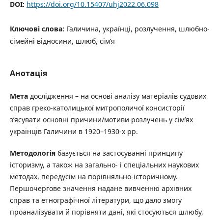
DOI:
https://doi.org/10.15407/uhj2022.06.098
Ключові слова:
Галичина, українці, розлучення, шлюбно-
сімейні відносини, шлюб, сім’я
Анотація
Мета
дослідження – на основі аналізу матеріалів судових
справ греко-католицької митрополичої консисторії
з’ясувати основні причини/мотиви розлучень у сім’ях
українців Галичини в 1920–1930-х рр.
Методологія
базується на застосуванні принципу
історизму, а також на загально- і спеціальних наукових
методах, передусім на порівняльно-історичному.
Першочергове значення надане вивченню архівних
справ та етнографічної літератури, що дало змогу
проаналізувати й порівняти дані, які стосуються шлюбу,