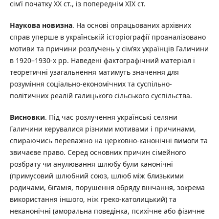
сім’ї початку ХХ ст., із попереднім ХІХ ст.
Наукова новизна
. На основі опрацьованих архівних
справ уперше в українській історіографії проаналізовано
мотиви та причини розлучень у сім’ях українців Галичини
в 1920–1930-х рр. Наведені фактографічний матеріал і
теоретичні узагальнення матимуть значення для
розуміння соціально-економічних та суспільно-
політичних реалій галицького сільського суспільства.
Висновки
. Під час розлучення українські селяни
Галичини керувалися різними мотивами і причинами,
спираючись переважно на церковно-канонічні вимоги та
звичаєве право. Серед основних причин сімейного
розбрату чи анулювання шлюбу були канонічні
(примусовий шлюбний союз, шлюб між близькими
родичами, бігамія, порушення обряду вінчання, зокрема
використання іншого, ніж греко-католицький) та
неканонічні (аморальна поведінка, психічне або фізичне