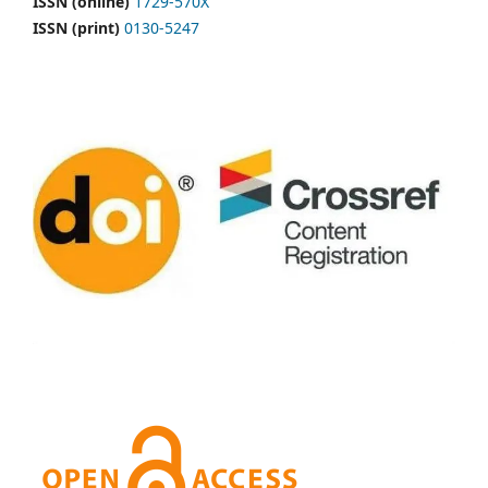
ISSN (online)
1729-570X
ISSN (print)
0130-5247