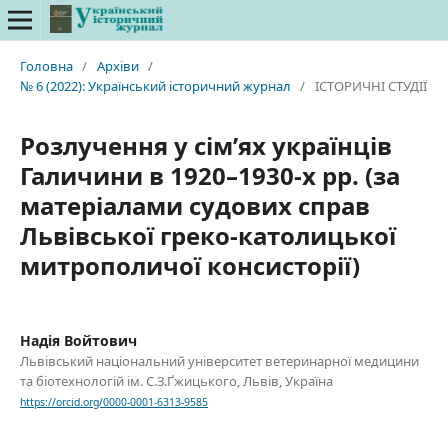
Головна
/
Архіви
/
№ 6 (2022): Український історичний журнал
/
ІСТОРИЧНІ СТУДІЇ
Розлучення у сім’ях українців
Галичини в 1920–1930-х рр. (за
матеріалами судових справ
Львівської греко-католицької
митрополичої консисторії)
Надія Войтович
Львівський національний університет ветеринарної медицини
та біотехнологій ім. С.З.Ґжицького, Львів, Україна
https://orcid.org/0000-0001-6313-9585