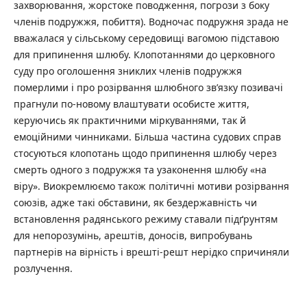
захворювання, жорстоке поводження, погрози з боку
членів подружжя, побиття). Водночас подружня зрада не
вважалася у сільському середовищі вагомою підставою
для припинення шлюбу. Клопотаннями до церковного
суду про оголошення зниклих членів подружжя
померлими і про розірвання шлюбного зв’язку позивачі
прагнули по-новому влаштувати особисте життя,
керуючись як практичними міркуваннями, так й
емоційними чинниками. Більша частина судових справ
стосуються клопотань щодо припинення шлюбу через
смерть одного з подружжя та узаконення шлюбу «на
віру». Виокремлюємо також політичні мотиви розірвання
союзів, адже такі обставини, як бездержавність чи
встановлення радянського режиму ставали підґрунтям
для непорозумінь, арештів, доносів, випробувань
партнерів на вірність і врешті-решт нерідко спричиняли
розлучення.