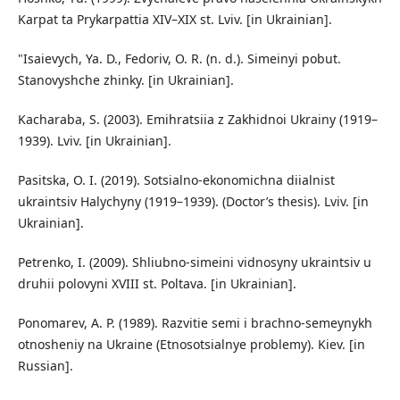
Karpat ta Prykarpattia XIV–XIX st. Lviv. [in Ukrainian].
"Isaievych, Ya. D., Fedoriv, O. R. (n. d.). Simeinyi pobut.
Stanovyshche zhinky. [in Ukrainian].
Kacharaba, S. (2003). Emihratsiia z Zakhidnoi Ukrainy (1919–
1939). Lviv. [in Ukrainian].
Pasitska, O. I. (2019). Sotsialno-ekonomichna diialnist
ukraintsiv Halychyny (1919–1939). (Doctor’s thesis). Lviv. [in
Ukrainian].
Petrenko, I. (2009). Shliubno-simeini vidnosyny ukraintsiv u
druhii polovyni XVIII st. Poltava. [in Ukrainian].
Ponomarev, A. P. (1989). Razvitie semi i brachno-semeynykh
otnosheniy na Ukraine (Etnosotsialnye problemy). Kiev. [in
Russian].