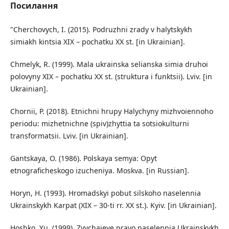
Посилання
"Cherchovych, I. (2015). Podruzhni zrady v halytskykh
simiakh kintsia XIX – pochatku XX st. [in Ukrainian].
Chmelyk, R. (1999). Mala ukrainska selianska simia druhoi
polovyny XIX – pochatku XX st. (struktura i funktsii). Lviv. [in
Ukrainian].
Chornii, P. (2018). Etnichni hrupy Halychyny mizhvoiennoho
periodu: mizhetnichne (spiv)zhyttia ta sotsiokulturni
transformatsii. Lviv. [in Ukrainian].
Gantskaya, O. (1986). Polskaya semya: Opyt
etnograficheskogo izucheniya. Moskva. [in Russian].
Horyn, H. (1993). Hromadskyi pobut silskoho naselennia
Ukrainskykh Karpat (XIX – 30-ti rr. XX st.). Kyiv. [in Ukrainian].
Hoshko, Yu. (1999). Zvychaieve pravo naselennia Ukrainskykh