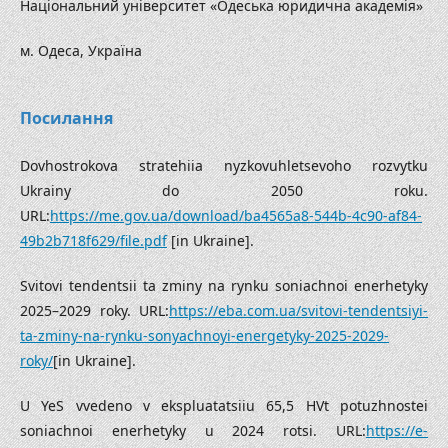
Національний університет «Одеська юридична академія»
м. Одеса, Україна
Посилання
Dovhostrokova stratehiia nyzkovuhletsevoho rozvytku
Ukrainy do 2050 roku.
URL:
https://me.gov.ua/download/ba4565a8-544b-4c90-af84-
49b2b718f629/file.pdf
[in Ukraine].
Svitovi tendentsii ta zminy na rynku soniachnoi enerhetyky
2025–2029 roky. URL:
https://eba.com.ua/svitovi-tendentsiyi-
ta-zminy-na-rynku-sonyachnoyi-energetyky-2025-2029-
roky/
[in Ukraine].
U YeS vvedeno v ekspluatatsiiu 65,5 HVt potuzhnostei
soniachnoi enerhetyky u 2024 rotsi. URL:
https://e-