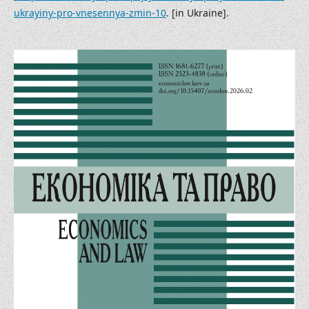
ukrayiny-pro-vnesennya-zmin-10
. [in Ukraine].