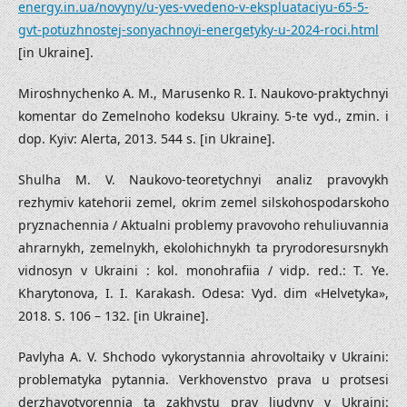
energy.in.ua/novyny/u-yes-vvedeno-v-ekspluataciyu-65-5-
gvt-potuzhnostej-sonyachnoyi-energetyky-u-2024-roci.html
[in Ukraine].
Miroshnychenko A. M., Marusenko R. I. Naukovo-praktychnyi
komentar do Zemelnoho kodeksu Ukrainy. 5-te vyd., zmin. i
dop. Kyiv: Alerta, 2013. 544 s. [in Ukraine].
Shulha M. V. Naukovo-teoretychnyi analiz pravovykh
rezhymiv katehorii zemel, okrim zemel silskohospodarskoho
pryznachennia / Aktualni problemy pravovoho rehuliuvannia
ahrarnykh, zemelnykh, ekolohichnykh ta pryrodoresursnykh
vidnosyn v Ukraini : kol. monohrafiia / vidp. red.: T. Ye.
Kharytonova, I. I. Karakash. Odesa: Vyd. dim «Helvetyka»,
2018. S. 106 – 132. [in Ukraine].
Pavlyha A. V. Shchodo vykorystannia ahrovoltaiky v Ukraini:
problematyka pytannia. Verkhovenstvo prava u protsesi
derzhavotvorennia ta zakhystu prav liudyny v Ukraini: