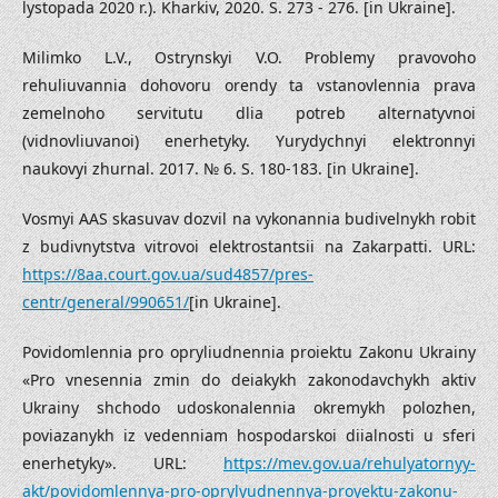
lystopada 2020 r.). Kharkiv, 2020. S. 273 - 276. [in Ukraine].
Milimko L.V., Ostrynskyi V.O. Problemy pravovoho
rehuliuvannia dohovoru orendy ta vstanovlennia prava
zemelnoho servitutu dlia potreb alternatyvnoi
(vidnovliuvanoi) enerhetyky. Yurydychnyi elektronnyi
naukovyi zhurnal. 2017. № 6. S. 180-183. [in Ukraine].
Vosmyi AAS skasuvav dozvil na vykonannia budivelnykh robit
z budivnytstva vitrovoi elektrostantsii na Zakarpatti. URL:
https://8aa.court.gov.ua/sud4857/pres-
centr/general/990651/
[in Ukraine].
Povidomlennia pro opryliudnennia proiektu Zakonu Ukrainy
«Pro vnesennia zmin do deiakykh zakonodavchykh aktiv
Ukrainy shchodo udoskonalennia okremykh polozhen,
poviazanykh iz vedenniam hospodarskoi diialnosti u sferi
enerhetyky». URL:
https://mev.gov.ua/rehulyatornyy-
akt/povidomlennya-pro-oprylyudnennya-proyektu-zakonu-