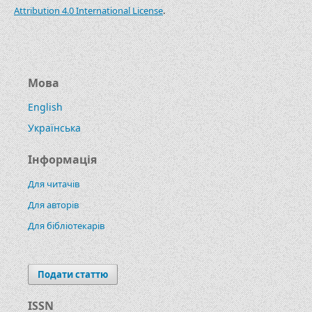
Attribution 4.0 International License
.
Мова
English
Українська
Інформація
Для читачів
Для авторів
Для бібліотекарів
Подати статтю
ISSN