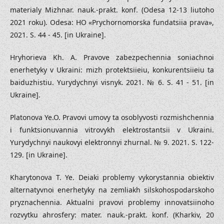
materialy Mizhnar. nauk.-prakt. konf. (Odesa 12-13 liutoho
2021 roku). Odesa: HO «Prychornomorska fundatsiia prava»,
2021. S. 44 - 45. [in Ukraine].
Hryhorieva Kh. A. Pravove zabezpechennia soniachnoi
enerhetyky v Ukraini: mizh protektsiieiu, konkurentsiieiu ta
baiduzhistiu. Yurydychnyi visnyk. 2021. № 6. S. 41 - 51. [in
Ukraine].
Platonova Ye.O. Pravovi umovy ta osoblyvosti rozmishchennia
i funktsionuvannia vitrovykh elektrostantsii v Ukraini.
Yurydychnyi naukovyi elektronnyi zhurnal. № 9. 2021. S. 122-
129. [in Ukraine].
Kharytonova T. Ye. Deiaki problemy vykorystannia obiektiv
alternatyvnoi enerhetyky na zemliakh silskohospodarskoho
pryznachennia. Aktualni pravovi problemy innovatsiinoho
rozvytku ahrosfery: mater. nauk.-prakt. konf. (Kharkiv, 20