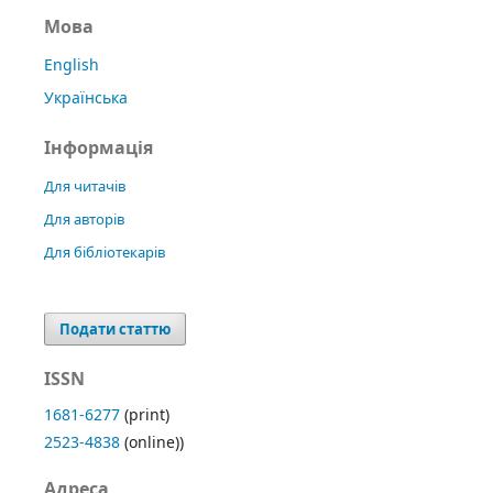
Мова
English
Українська
Інформація
Для читачів
Для авторів
Для бібліотекарів
Подати статтю
ISSN
1681-6277
(print)
2523-4838
(online))
Адреса