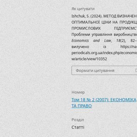
Як цитувати
Ishchuk, S. (2024). МЕТОД ВИЗНАЧЕ
ОПТИМАЛЬНОЇ ЦІНИ НА ПРОДУК
ПРОМИСЛОВИХ ПІДПРИЄМСТ
Проблеми управління виробництв
Economics and Law
,
18
(2), 82–
вилучено із https://nas
periodicals.org.ua/index.php/economi
w/article/view/10352
Формати цитування
Номер
Том 18 № 2 (2007): ЕКОНОМІКА
ТА ПРАВО
Розділ
Статті