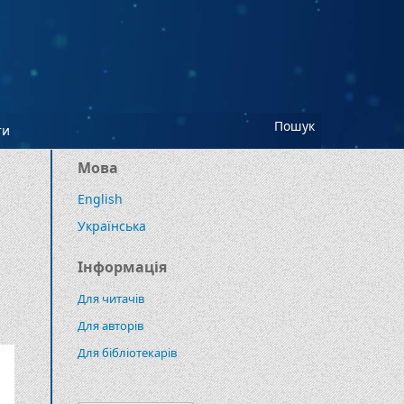
Пошук
ти
Мова
English
Українська
Інформація
Для читачів
Для авторів
Для бібліотекарів