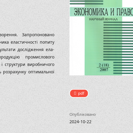
ворен­ня. Запропоновано
ника еластичності попиту
ультати дослідження ела­
одукцію про­мислового
в і структури виробничого
ь розрахунку оптималь­ної
pdf
Опубліковано
2024-10-22