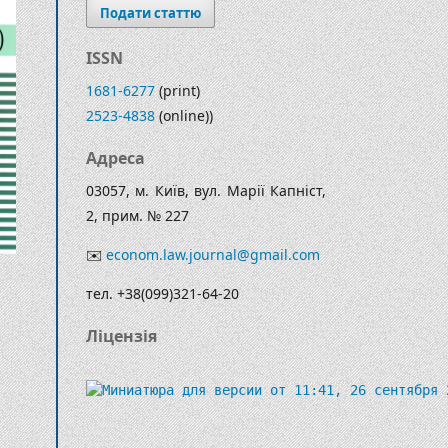
Подати статтю
ISSN
1681-6277
(print)
2523-4838
(online))
Адреса
03057, м. Київ, вул. Марії Капніст,
2, прим. № 227
✉️
econom.law.journal@gmail.com
тел. +38(099)321-64-20
Ліцензія