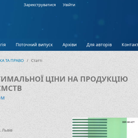
Зареєструватися
Увійти
гія
Поточний випуск
Архіви
Для авторів
Контак
ІКА ТА ПРАВО
/
Статті
ТИМАЛЬНОЇ ЦІНИ НА ПРОДУКЦІЮ
ЄМСТВ
ом
. Львів