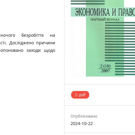
ночого без­робіття на
асті. Досліджено причини
пропоновано заходи щодо
pdf
Опубліковано
2024-10-22