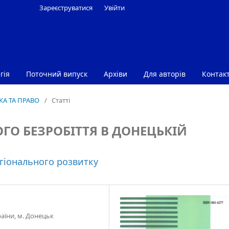
Зареєструватися
Увійти
гія
Поточний випуск
Архіви
Для авторів
Контак
ІКА ТА ПРАВО
/
Статті
ГО БЕЗРОБІТТЯ В ДОНЕЦЬКІЙ
гіонального розвитку
аїни, м. Донецьк