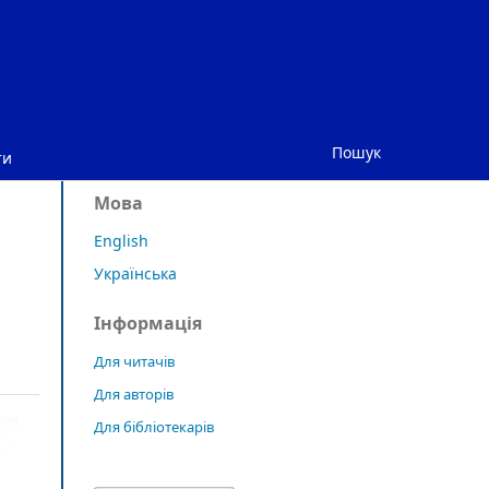
Пошук
ти
Мова
English
Українська
Інформація
Для читачів
Для авторів
Для бібліотекарів