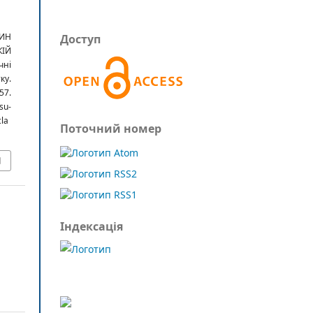
ЧИН
Доступ
КІЙ
чні
ку.
57.
u-
cla
Поточний номер
Індексація