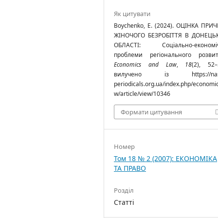
Як цитувати
Boychenko, E. (2024). ОЦІНКА ПРИ
ЖІНОЧОГО БЕЗРОБІТТЯ В ДОНЕЦЬ
ОБЛАСТІ: Соціально-економі
проблеми регіонального розвит
Economics and Law
,
18
(2), 52–
вилучено із https://nas
periodicals.org.ua/index.php/economi
w/article/view/10346
Формати цитування
Номер
Том 18 № 2 (2007): ЕКОНОМІКА
ТА ПРАВО
Розділ
Статті