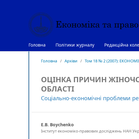
Головна
Політики журналу
Редакційна коле
Головна
/
Архіви
/
Том 18 № 2 (2007): ЕКОНОМ
ОЦІНКА ПРИЧИН ЖІНОЧО
ОБЛАСТІ
Соціально-економічні проблеми ре
E.B. Boychenko
Інститут економіко-правових досліджень НАН Укр