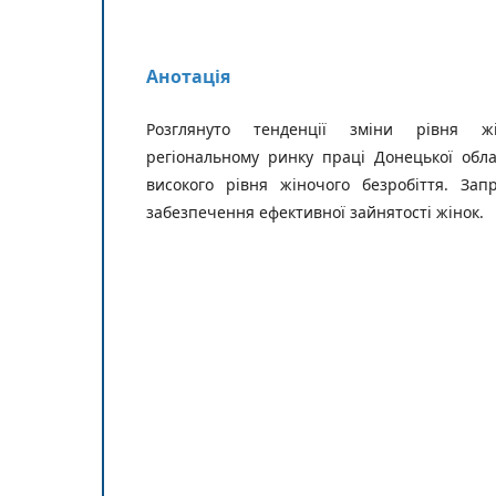
Анотація
Розглянуто тенденції зміни рівня жі
регіональному ринку праці Донецької обл
високого рівня жіно­чого безробіття. За
забез­печення ефективної зайнятості жінок.