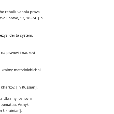
oho rehuliuvannia prava
vo i pravo, 12, 18–24. [in
zys idei ta system.
– na pravovi i naukovi
i Ukrainy: metodolohichni
 Kharkov. [in Russian].
ka Ukrainy: osnovni
poniattia. Visnyk
n Ukrainian].