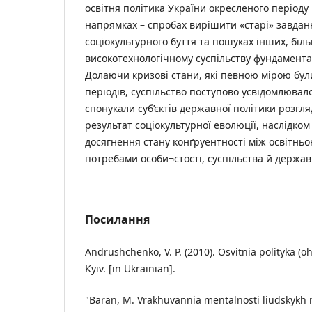
освітня політика України окресленого періоду 
напрямках – спробах вирішити «старі» завдан
соціокультурного буття та пошуках інших, біл
високотехнологічному суспільству фундамента
Долаючи кризові стани, які певною мірою бул
періодів, суспільство поступово усвідомлювало
спонукали суб’єктів державної політики розгля
результат соціокультурної еволюції, наслідком 
досягнення стану конґруентності між освітнь
потребами особи¬стості, суспільства й держав
Посилання
Andrushchenko, V. P. (2010). Osvitnia polityka (
Kyiv. [in Ukrainian].
"Baran, M. Vrakhuvannia mentalnosti liudskykh re