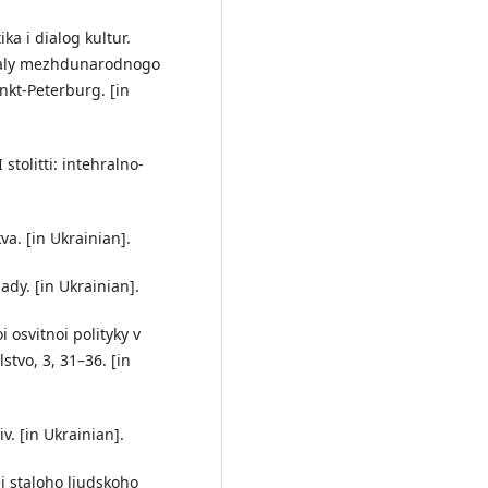
ika i dialog kultur.
erialy mezhdunarodnogo
nkt-Peterburg. [in
 stolitti: intehralno-
va. [in Ukrainian].
dy. [in Ukrainian].
i osvitnoi polityky v
stvo, 3, 31–36. [in
v. [in Ukrainian].
ei staloho liudskoho