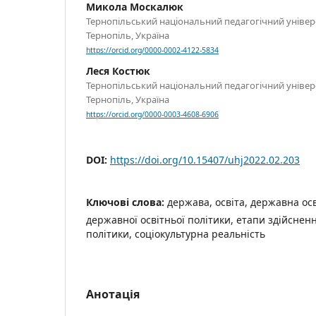
Микола Москалюк
Тернопільський національний педагогічний універси
Тернопіль, Україна
https://orcid.org/0000-0002-4122-5834
Леся Костюк
Тернопільський національний педагогічний універси
Тернопіль, Україна
https://orcid.org/0000-0003-4608-6906
DOI:
https://doi.org/10.15407/uhj2022.02.203
Ключові слова:
держава, освіта, державна осв
державної освітньої політики, етапи здійснен
політики, соціокультурна реальність
Анотація