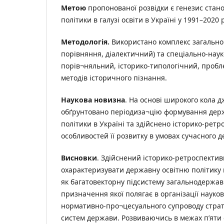
Метою
пропонованої розвідки є генезис стан
політики в галузі освіти в Україні у 1991–2020 
Методологія.
Використано комплекс загальнон
порівняння, діалектичний) та спеціально-наук
порів¬няльний, історико-типологічний, пробл
методів історичного пізнання.
Наукова новизна
. На основі широкого кола 
обґрунтовано періодиза¬цію формування держ
політики в Україні та здійснено історико-рет
особливостей її розвитку в умовах сучасного 
Висновки
. Здійснений історико-ретроспектив
охарактеризувати державну освітню політику в
як багатовекторну підсистему загальнодержав
призначення якої полягає в організації науко
нормативно-про¬цесуального супроводу страте
систем держави. Розвиваючись в межах п’яти 