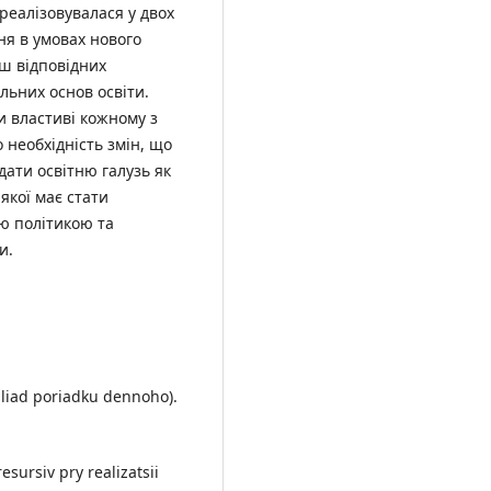
реалізовувалася у двох
ня в умовах нового
ьш відповідних
льних основ освіти.
и властиві кожному з
 необхідність змін, що
дати освітню галузь як
якої має стати
ою політикою та
и.
ohliad poriadku dennoho).
sursiv pry realizatsii