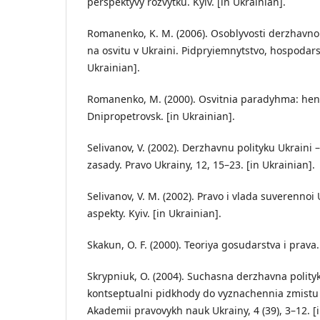
perspektyvy rozvytku. Kyiv. [in Ukrainian].
Romanenko, K. M. (2006). Osoblyvosti derzhavn
na osvitu v Ukraini. Pidpryiemnytstvo, hospodarst
Ukrainian].
Romanenko, M. (2000). Osvitnia paradyhma: hene
Dnipropetrovsk. [in Ukrainian].
Selivanov, V. (2002). Derzhavnu polityku Ukraini 
zasady. Pravo Ukrainy, 12, 15–23. [in Ukrainian].
Selivanov, V. M. (2002). Pravo i vlada suverenno
aspekty. Kyiv. [in Ukrainian].
Skakun, O. F. (2000). Teoriya gosudarstva i prava.
Skrypniuk, O. (2004). Suchasna derzhavna polity
kontseptualni pidkhody do vyznachennia zmistu 
Akademii pravovykh nauk Ukrainy, 4 (39), 3–12. [i