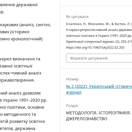
овлення державної
рр.
Як цитувати
Ігнатенко, Н., Москалюк, М., & Костюк, Л. (
аукових (аналіз, синтез,
Історико-ретроспективний аналіз державн
ових (історико-
освітньої політики в Україні (1991–2020 рр.
емно-хронологічний)
Український історичний журнал
, (2), 203–21
https://doi.org/10.15407/uhj2022.02.203
Формати цитування
джерел визначено та
авної освітньої
роспек¬тивний аналіз
Номер
державотворення.
№ 2 (2022): Український істори
журнал
ний аналіз дозволяє
 Україні 1991–2020 рр.
Розділ
ної політики, основне
МЕТОДОЛОГІЯ. ІСТОРІОГРАФІЯ.
во-методичного та
ДЖЕРЕЛОЗНАВСТВО
гій розвитку освітніх
етапів, державна