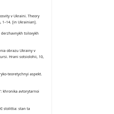
osvity v Ukraini. Theory
1–14. [in Ukrainian].
ta derzhavnykh tsilovykh
nnia obrazu Ukrainy v
si. Hrani sotsiolohii, 10,
ryko-teoretychnyi aspekt.
”: khronika avtorytarnoi
 stolittia: stan ta