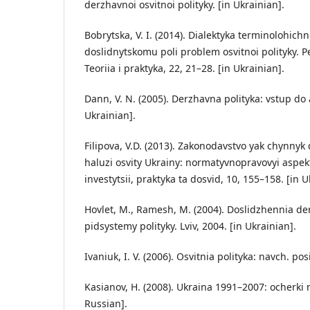
derzhavnoi osvitnoi polityky. [in Ukrainian].
Bobrytska, V. I. (2014). Dialektyka terminolohich
doslidnytskomu poli problem osvitnoi polityky. 
Teoriia i praktyka, 22, 21–28. [in Ukrainian].
Dann, V. N. (2005). Derzhavna polityka: vstup do 
Ukrainian].
Filipova, V.D. (2013). Zakonodavstvo yak chynnyk 
haluzi osvity Ukrainy: normatyvnopravovyi aspek
investytsii, praktyka ta dosvid, 10, 155–158. [in U
Hovlet, M., Ramesh, M. (2004). Doslidzhennia derz
pidsystemy polityky. Lviv, 2004. [in Ukrainian].
Ivaniuk, I. V. (2006). Osvitnia polityka: navch. pos
Kasianov, H. (2008). Ukraina 1991–2007: ocherki no
Russian].