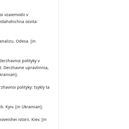
noi vzaiemodii v
Pedahohichna osvita:
analizu. Odesa. [in
derzhavnoi polityky v
t. Derzhavne upravlinnia,
krainian].
havnoi polityky: tsykly ta
ib. Kyiv. [in Ukrainian].
veishei istorii. Kiev. [in