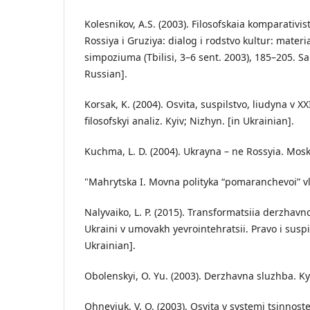
Kolesnikov, A.S. (2003). Filosofskaia komparativist
Rossiya i Gruziya: dialog i rodstvo kultur: mat
simpoziuma (Tbilisi, 3–6 sent. 2003), 185–205. Sa
Russian].
Korsak, K. (2004). Osvita, suspilstvo, liudyna v XXI
filosofskyi analiz. Kyiv; Nizhyn. [in Ukrainian].
Kuchma, L. D. (2004). Ukrayna – ne Rossyia. Mosk
"Mahrytska I. Movna polityka “pomaranchevoi” vla
Nalyvaiko, L. P. (2015). Transformatsiia derzhavno
Ukraini v umovakh yevrointehratsii. Pravo i suspil
Ukrainian].
Obolenskyi, O. Yu. (2003). Derzhavna sluzhba. Kyi
Ohneviuk, V. O. (2003). Osvita v systemi tsinnost