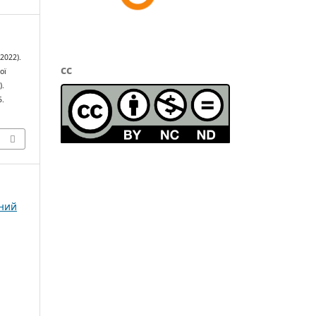
2022).
cc
ої
).
5.
чний