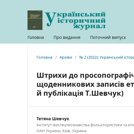
Головна
Про видання
Поточний випуск
Головна
/
Архіви
/
№ 2 (2022): Український іст
Штрихи до просопографіч
щоденникових записів ет
й публікація Т.Шевчук)
Тетяна Шевчук
Інститут мистецтвознавства фольклористики та етн
НАН України, Київ, Україна