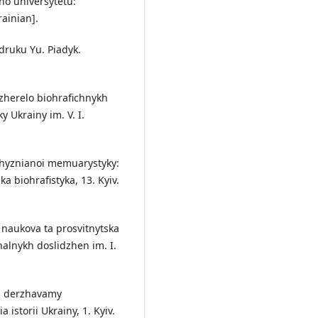
ho universytetu:
rainian].
druku Yu. Piadyk.
dzherelo biohrafichnykh
y Ukrainy im. V. I.
itchyznianoi memuarystyky:
ka biohrafistyka, 13. Kyiv.
 naukova ta prosvitnytska
onalnykh doslidzhen im. I.
 z derzhavamy
istorii Ukrainy, 1. Kyiv.