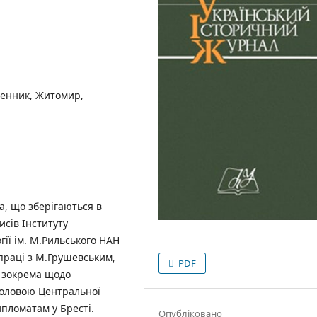
денник, Житомир,
а, що зберігаються в
исів Інституту
ії ім. М.Рильського НАН
праці з М.Грушевським,
PDF
, зокрема щодо
головою Центральної
пломатам у Бресті.
Опубліковано