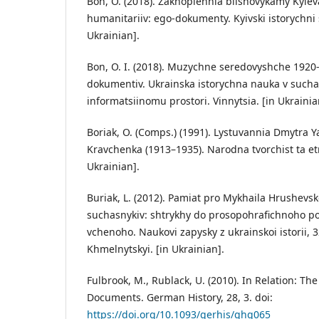
Bon, O. (2018). Zakhoplennia bilshovykamy Kyiev
humanitariiv: ego-dokumenty. Kyivski istorychni st
Ukrainian].
Bon, O. I. (2018). Muzychne seredovyshche 1920-k
dokumentiv. Ukrainska istorychna nauka v such
informatsiinomu prostori. Vinnytsia. [in Ukrainia
Boriak, O. (Comps.) (1991). Lystuvannia Dmytra Y
Kravchenka (1913–1935). Narodna tvorchist ta etn
Ukrainian].
Buriak, L. (2012). Pamiat pro Mykhaila Hrushev
suchasnykiv: shtrykhy do prosopohrafichnoho por
vchenoho. Naukovi zapysky z ukrainskoi istorii, 3
Khmelnytskyi. [in Ukrainian].
Fulbrook, M., Rublack, U. (2010). In Relation: The
Documents. German History, 28, 3. doi:
https://doi.org/10.1093/gerhis/ghq065