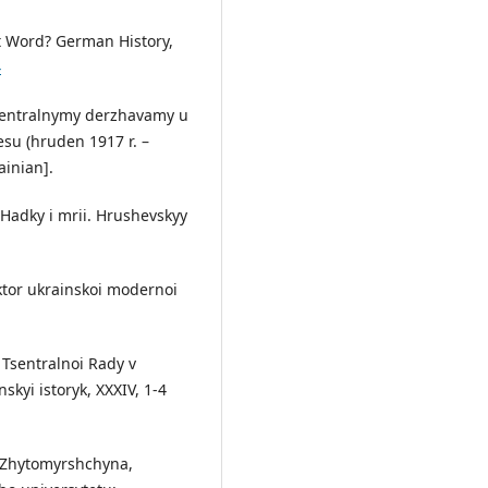
t Word? German History,
4
Tsentralnymy derzhavamy u
esu (hruden 1917 r. –
ainian].
 Hadky i mrii. Hrushevskyy
ktor ukrainskoi modernoi
t Tsentralnoi Rady v
skyi istoryk, XXXIV, 1-4
i Zhytomyrshchyna,