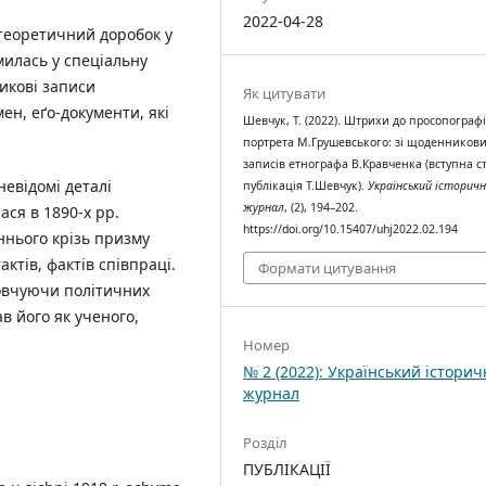
2022-04-28
 теоретичний доробок у
милась у спеціальну
икові записи
Як цитувати
ен, еґо-документи, які
Шевчук, Т. (2022). Штрихи до просопограф
портрета М.Грушевського: зі щоденников
записів етнографа В.Кравченка (вступна с
евідомі деталі
публікація Т.Шевчук).
Український історич
журнал
, (2), 194–202.
ася в 1890-х рр.
https://doi.org/10.15407/uhj2022.02.194
аннього крізь призму
актів, фактів співпраці.
Формати цитування
овчуючи політичних
в його як ученого,
Номер
№ 2 (2022): Український істори
журнал
Розділ
ПУБЛІКАЦІЇ