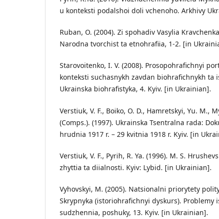
u konteksti podalshoi doli vchenoho. Arkhivy Ukra
Ruban, O. (2004). Zi spohadiv Vasylia Kravchenk
Narodna tvorchist ta etnohrafiia, 1-2. [in Ukraini
Starovoitenko, I. V. (2008). Prosopohrafichnyi por
konteksti suchasnykh zavdan biohrafichnykh ta 
Ukrainska biohrafistyka, 4. Kyiv. [in Ukrainian].
Verstiuk, V. F., Boiko, O. D., Hamretskyi, Yu. M., 
(Comps.). (1997). Ukrainska Tsentralna rada: Dok
hrudnia 1917 r. – 29 kvitnia 1918 r. Kyiv. [in Ukrai
Verstiuk, V. F., Pyrih, R. Ya. (1996). M. S. Hrushe
zhyttia ta diialnosti. Kyiv: Lybid. [in Ukrainian].
Vyhovskyi, M. (2005). Natsionalni priorytety polit
Skrypnyka (istoriohrafichnyi dyskurs). Problemy is
sudzhennia, poshuky, 13. Kyiv. [in Ukrainian].