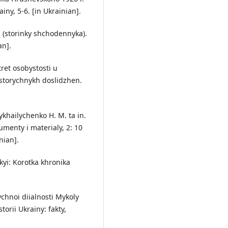
iny, 5-6. [in Ukrainian].
a (storinky shchodennyka).
an].
tret osobystosti u
istorychnykh doslidzhen.
Mykhailychenko H. M. ta in.
umenty i materialy, 2: 10
nian].
vskyi: Korotka khronika
ychnoi diialnosti Mykoly
torii Ukrainy: fakty,