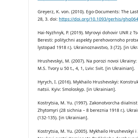
Greyerz, K. von. (2010). Ego-Documents: The Las
28, 3. doi:
https://doi.org/10.1093/gerhis/ghq06
Hai-Nyzhnyk, P. (2019). Myrovyi dohovir UNR z 
Beresti: politychni aspekty perehovornoho prots
lystopad 1918 r.). Ukrainoznavstvo, 3 (72). [in Ukr
Hrushevskyi, M. (2007). Na porozi novoi Ukrainy:
M.S. Tvory u 50 t., 4, 1, Lviv: Svit. [in Ukrainian].
Hyrych, I. (2016). Mykhailo Hrushevskyi: Konstru
natsii. Kyiv: Smoloskyp. [in Ukrainian].
Kostrytsia, M. Yu. (1997). Zakonotvorcha diialnis
Zhytomyri (28 sichnia – 8 bereznia 1918 r.). Ukrain
(132-135). [in Ukrainian].
Kostrytsia, M. Yu. (2005). Mykhailo Hrushevskyi 