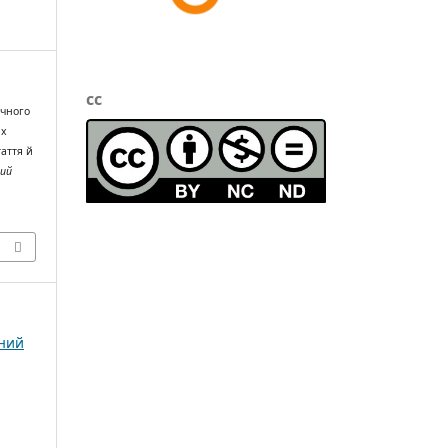
cc
ічного
их
таття й
ний
чний