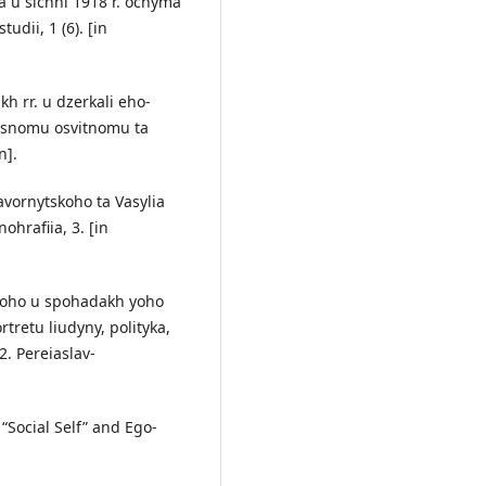
a u sichni 1918 r. ochyma
udii, 1 (6). [in
h rr. u dzerkali eho-
asnomu osvitnomu ta
n].
avornytskoho ta Vasylia
ohrafiia, 3. [in
skoho u spohadakh yoho
tretu liudyny, polityka,
2. Pereiaslav-
 “Social Self” and Ego-