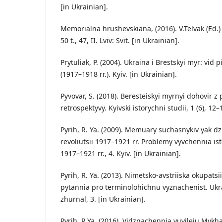
[in Ukrainian].
Memorialna hrushevskiana, (2016). V.Telvak (Ed.)
50 t., 47, II. Lviv: Svit. [in Ukrainian].
Prytuliak, P. (2004). Ukraina i Brestskyi myr: vi
(1917–1918 rr.). Kyiv. [in Ukrainian].
Pyvovar, S. (2018). Beresteiskyi myrnyi dohovir z
retrospektyvy. Kyivski istorychni studii, 1 (6), 12–
Pyrih, R. Ya. (2009). Memuary suchasnykiv yak dzh
revoliutsii 1917–1921 rr. Problemy vyvchennia isto
1917–1921 rr., 4. Kyiv. [in Ukrainian].
Pyrih, R. Ya. (2013). Nimetsko-avstriiska okupatsi
pytannia pro terminolohichnu vyznachenist. Ukra
zhurnal, 3. [in Ukrainian].
Pyrih, R.Ya. (2016). Vidznachennia yuvileiu Mykh