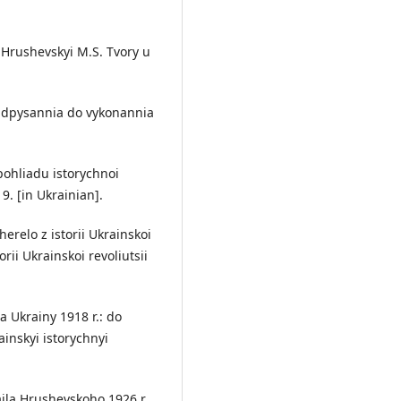
 Hrushevskyi M.S. Tvory u
d pidpysannia do vykonannia
 pohliadu istorychnoi
19. [in Ukrainian].
erelo z istorii Ukrainskoi
rii Ukrainskoi revoliutsii
ia Ukrainy 1918 r.: do
inskyi istorychnyi
aila Hrushevskoho 1926 r.