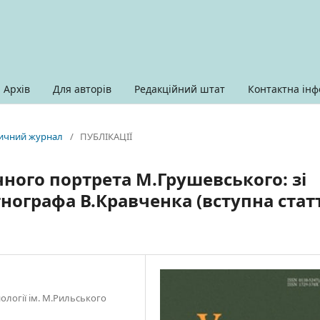
Архів
Для авторів
Редакційний штат
Контактна інф
оричний журнал
/
ПУБЛІКАЦІЇ
ного портрета М.Грушевського: зі
нографа В.Кравченка (вступна стат
ології ім. М.Рильського