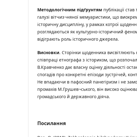
Методологічним підґрунтям
публікації став
галузі вітчиз¬няної мемуаристики, що виокре
історичну дисципліну, у рамках котрої щоденн
розглядаються як культурно-історичний феном
відіграють роль історичного джерела.
Висновки
. Сторінки щоденника висвітлюють н
співпраці етнографа з істориком, що розпочал
В.Кравченко дає власну оцінку діяльності ост
спогадів про конкретні епізоди зустрічей, конт
Не впадаючи в пафосний панегіризм і не зам
промахів М.Грушев¬ського, він високо оцінюва
громадського й державного діяча.
Посилання