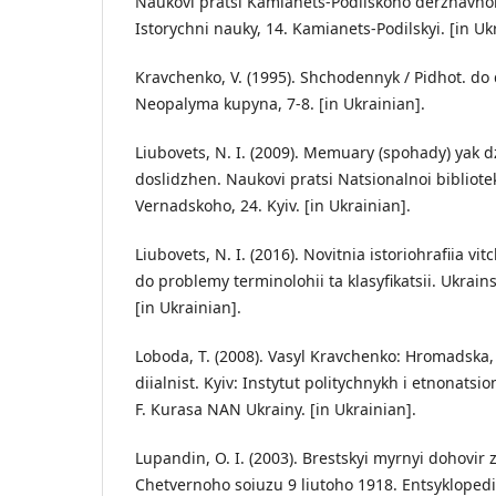
Naukovi pratsi Kamianets-Podilskoho derzhavno
Istorychni nauky, 14. Kamianets-Podilskyi. [in Uk
Kravchenko, V. (1995). Shchodennyk / Pidhot. do 
Neopalyma kupyna, 7-8. [in Ukrainian].
Liubovets, N. I. (2009). Memuary (spohady) yak 
doslidzhen. Naukovi pratsi Natsionalnoi bibliotek
Vernadskoho, 24. Kyiv. [in Ukrainian].
Liubovets, N. I. (2016). Novitnia istoriohrafiia v
do problemy terminolohii ta klasyfikatsii. Ukrains
[in Ukrainian].
Loboda, T. (2008). Vasyl Kravchenko: Hromadska,
diialnist. Kyiv: Instytut politychnykh i etnonatsi
F. Kurasa NAN Ukrainy. [in Ukrainian].
Lupandin, O. I. (2003). Brestskyi myrnyi dohovir
Chetvernoho soiuzu 9 liutoho 1918. Entsyklopediia 