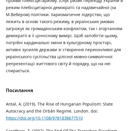
прояви плебісцитаризму. Існує ризик переходу України в
режим плебісцитарної демократії та надзвичайної (за
М.Вебером) політики. Харизматичне лідерство, що
лежить в основі такого режиму, в українських умовах
загрожує як громадянським конфліктом, так і згортанням
демократії в її ціннісному вимірі. Щоб запобігти цьому,
потрібні кардинальні зміни в культурному просторі,
активні зусилля держави зі створення переконливої для
українського суспільства цілісної мовно-символічної
репрезентації життєвого світу й порядку, що на неї
спирається.
Посилання
Antal, A. (2019). The Rise of Hungarian Populism: State
Autocracy and the Orbán Regime. London. doi:
https://doi.org/10.1108/9781838677510
Carothers, T. (2002). The End Of The Transition Paradigm.