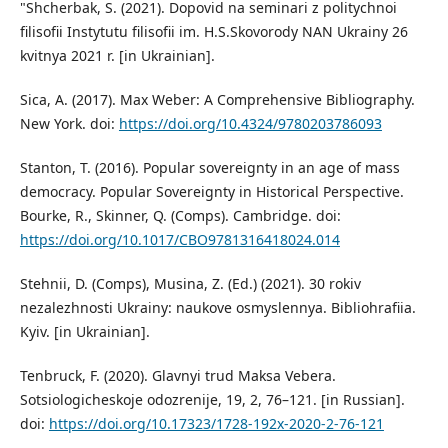
"Shcherbak, S. (2021). Dopovid na seminari z politychnoi
filisofii Instytutu filisofii im. H.S.Skovorody NAN Ukrainy 26
kvitnya 2021 r. [in Ukrainian].
Sica, A. (2017). Max Weber: A Comprehensive Bibliography.
New York. doi:
https://doi.org/10.4324/9780203786093
Stanton, T. (2016). Popular sovereignty in an age of mass
democracy. Popular Sovereignty in Historical Perspective.
Bourke, R., Skinner, Q. (Comps). Cambridge. doi:
https://doi.org/10.1017/CBO9781316418024.014
Stehnii, D. (Comps), Musina, Z. (Ed.) (2021). 30 rokiv
nezalezhnosti Ukrainy: naukove osmyslennya. Bibliohrafiia.
Kyiv. [in Ukrainian].
Tenbruck, F. (2020). Glavnyi trud Maksa Vebera.
Sotsiologicheskoje odozrenije, 19, 2, 76–121. [in Russian].
doi:
https://doi.org/10.17323/1728-192x-2020-2-76-121