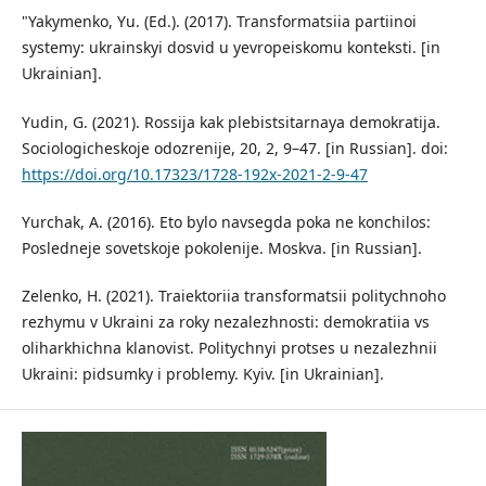
"Yakymenko, Yu. (Ed.). (2017). Transformatsiia partiinoi
systemy: ukrainskyi dosvid u yevropeiskomu konteksti. [in
Ukrainian].
Yudin, G. (2021). Rossija kak plebistsitarnaya demokratija.
Sociologicheskoje odozrenije, 20, 2, 9–47. [in Russian]. doi:
https://doi.org/10.17323/1728-192x-2021-2-9-47
Yurchak, A. (2016). Eto bylo navsegda poka ne konchilos:
Posledneje sovetskoje pokolenije. Moskva. [in Russian].
Zelenko, H. (2021). Traiektoriia transformatsii politychnoho
rezhymu v Ukraini za roky nezalezhnosti: demokratiia vs
oliharkhichna klanovist. Politychnyi protses u nezalezhnii
Ukraini: pidsumky i problemy. Kyiv. [in Ukrainian].