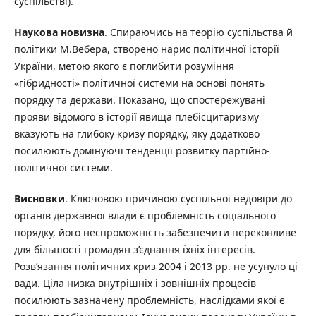
суспільстві).
Наукова новизна
. Спираючись на теорію суспільства й
політики М.Вебера, створено нарис політичної історії
України, метою якого є поглибити розуміння
«гібридності» політичної системи на основі понять
порядку та держави. Показано, що спостережувані
прояви відомого в історії явища плебісцитаризму
вказують на глибоку кризу порядку, яку додатково
посилюють домінуючі тенденції розвитку партійно-
політичної системи.
Висновки
. Ключовою причиною суспільної недовіри до
органів державної влади є проблемність соціального
порядку, його неспроможність забезпечити переконливе
для більшості громадян з’єднання їхніх інтересів.
Розв’язання політичних криз 2004 і 2013 рр. не усунуло ці
вади. Ціла низка внутрішніх і зовнішніх процесів
посилюють зазначену проблемність, наслідками якої є