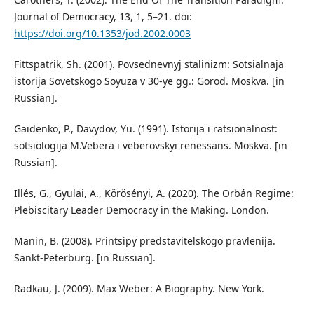
Journal of Democracy, 13, 1, 5–21. doi:
https://doi.org/10.1353/jod.2002.0003
Fittspatrik, Sh. (2001). Povsednevnyj stalinizm: Sotsialnaja
istorija Sovetskogo Soyuza v 30-ye gg.: Gorod. Moskva. [in
Russian].
Gaidenko, P., Davydov, Yu. (1991). Istorija i ratsionalnost:
sotsiologija M.Vebera i veberovskyi renessans. Moskva. [in
Russian].
Illés, G., Gyulai, A., Körösényi, A. (2020). The Orbán Regime:
Plebiscitary Leader Democracy in the Making. London.
Manin, B. (2008). Printsipy predstavitelskogo pravlenija.
Sankt-Peterburg. [in Russian].
Radkau, J. (2009). Max Weber: A Biography. New York.