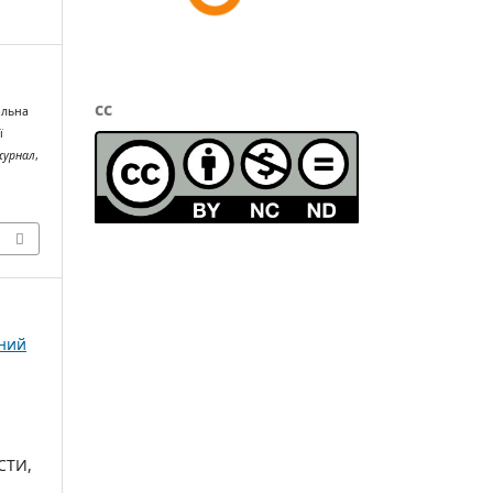
cc
альна
ї
журнал
,
чний
:
СТИ,