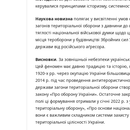
керувалися принципами історизму, системності
Наукова новизна
полягає у висвітленні умов 
загонів територіальної оборони з давнини до 
тяглості національної військової думки щодо ці
місця тероборони у будівництві Збройних сил 
держави від російського аґресора.
Висновки
. За зовнішньої небезпеки українськ
Цей феномен має давню традицію та історію, 
1920-х рр. через окупацію України більшовицьк
2014 р. під час проведення антитерористичної
держави загони територіальної оборони створ
закону «Про оборону України». Остаточне зак
полі ці формування отримали у січні 2022 р. з
територіальну оборону», «Про основи націона
вони є важливим складником системи захисту 
територіальної цілісності України.