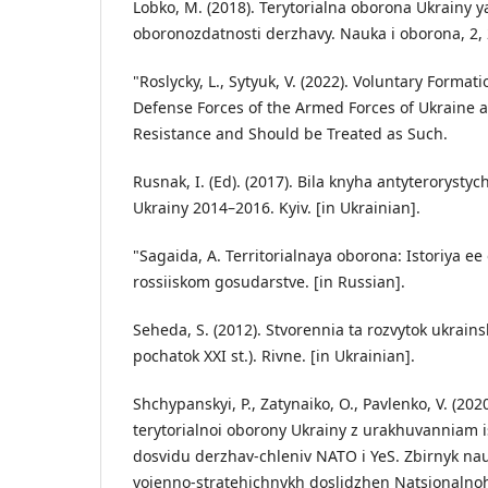
Lobko, M. (2018). Terytorialna oborona Ukrainy y
oboronozdatnosti derzhavy. Nauka i oborona, 2, 2
"Roslycky, L., Sytyuk, V. (2022). Voluntary Formati
Defense Forces of the Armed Forces of Ukraine a
Resistance and Should be Treated as Such.
Rusnak, I. (Ed). (2017). Bila knyha antyterorystyc
Ukrainy 2014–2016. Kyiv. [in Ukrainian].
"Sagaida, A. Territorialnaya oborona: Istoriya ee
rossiiskom gosudarstve. [in Russian].
Seheda, S. (2012). Stvorennia ta rozvytok ukrainsk
pochatok XXI st.). Rivne. [in Ukrainian].
Shchypanskyi, P., Zatynaiko, O., Pavlenko, V. (2
terytorialnoi oborony Ukrainy z urakhuvanniam i
dosvidu derzhav-chleniv NATO i YeS. Zbirnyk na
voienno-stratehichnykh doslidzhen Natsionalno