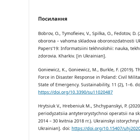
Посилання
Bobrov, O., Tymofieiev, V., Spilka, O., Fedotov, D. 
oborona – vahoma skladova oboronozdatnosti Ukr
Papers’19: Informatsiini tekhnolohii: nauka, tekhn
zdorovia. Kharkiv. [in Ukrainian].
Goniewicz, K., Goniewicz, M., Burkle, F. (2019). T
Force in Disaster Response in Poland: Civil Milit
State of Emergency. Sustainability, 11 (2), 1–6. do
https://doi.org/10.3390/su11020487
Hrytsiuk V., Hrebeniuk M., Shchypanskyi, P. (2020
periodyzatsiia antyterorystychnoi operatsii na sk
2014 – 30 kvitnia 2018 rr.). Ukrainskyi istorychnyi
Ukrainian]. doi:
https://doi.org/10.15407/uhj202