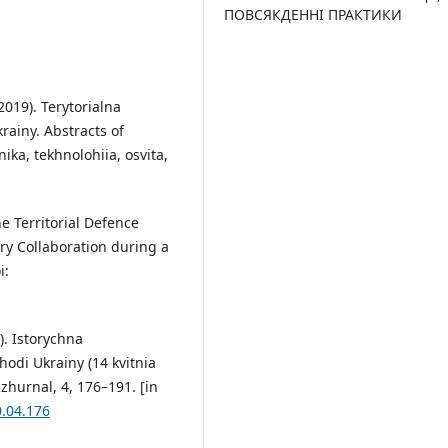
ПОВСЯКДЕННІ ПРАКТИКИ
(2019). Terytorialna
ainy. Abstracts of
ika, tekhnolohiia, osvita,
he Territorial Defence
ary Collaboration during a
i:
). Istorychna
hodi Ukrainy (14 kvitnia
 zhurnal, 4, 176–191. [in
0.04.176