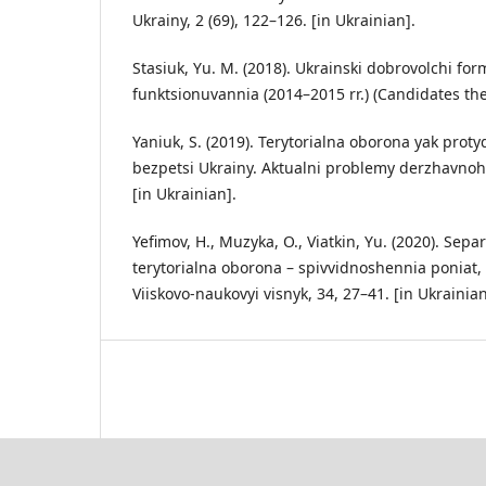
Ukrainy, 2 (69), 122–126. [in Ukrainian].
Stasiuk, Yu. M. (2018). Ukrainski dobrovolchi fo
funktsionuvannia (2014–2015 rr.) (Candidates thesi
Yaniuk, S. (2019). Terytorialna oborona yak prot
bezpetsi Ukrainy. Aktualni problemy derzhavnoho
[in Ukrainian].
Yefimov, H., Muzyka, O., Viatkin, Yu. (2020). Separa
terytorialna oborona – spivvidnoshennia poniat, i
Viiskovo-naukovyi visnyk, 34, 27–41. [in Ukrainian