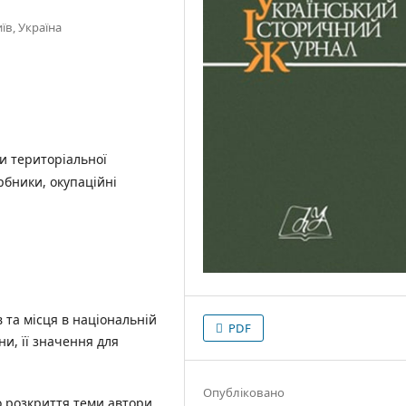
їв, Україна
и територіальної
рбники, окупаційні
 та місця в національній
PDF
ни, її значення для
Опубліковано
о розкриття теми автори