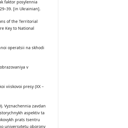
ak faktor posylennia
9–39. [in Ukrainian].
ons of the Territorial
re Key to National
hnoi operatsii na skhodi
 obrazovaniya v
oi viiskovoi presy (XX –
020). Vyznachennia zavdan
storychnykh aspektiv ta
ukovykh prats tsentru
ho universytetu oborony