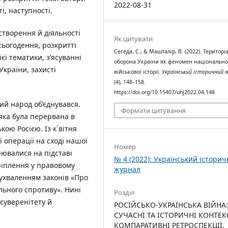
2022-08-31
, наступності.
створення й діяльності
Як цитувати
сьогодення, розкритті
Сегеда, С., & Машталір, В. (2022). Територі
єї тематики, з’ясуванні
оборона України як феномен національно
України, захисті
військової історії.
Український історичний 
(4), 148–158.
https://doi.org/10.15407/uhj2022.04.148
ий народ об’єднувався.
Формати цитування
яка була перервана в
ою Росією. Із к`вітня
 операції на сході нашої
Номер
ювалися на підставі
№ 4 (2022): Український істори
ріплення у правовому
журнал
 ухваленням законів «Про
льного спротиву». Нині
Розділ
суверенітету й
РОСІЙСЬКО-УКРАЇНСЬКА ВІЙНА
СУЧАСНІ ТА ІСТОРИЧНІ КОНТЕК
КОМПАРАТИВНІ РЕТРОСПЕКЦІЇ,