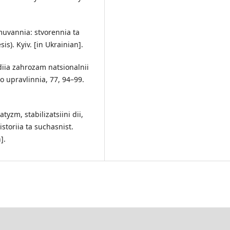
rmuvannia: stvorennia ta
s). Kyiv. [in Ukrainian].
ydiia zahrozam natsionalnii
 upravlinnia, 77, 94–99.
tyzm, stabilizatsiini dii,
storiia ta suchasnist.
].