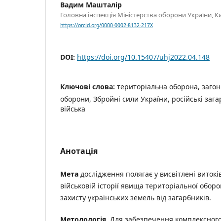
Вадим Машталір
Головна інспекція Міністерства оборони України, Ки
https://orcid.org/0000-0002-8132-217X
DOI:
https://doi.org/10.15407/uhj2022.04.148
Ключові слова:
територіальна оборона, загон
оборони, Збройні сили України, російські зага
війська
Анотація
Мета
дослідження полягає у висвітлені витоків
військовій історії явища територіальної оборо
захисту українських земель від загарбників.
Методологія
. Для забезпечення комплексног