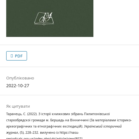
PDF
Опубліковано
2022-10-27
Як цитувати
Таранець, С. (2022). З історії книжкових зібрань Пилипонівської
старообрядскої громади м. Бершадь на Вінниччині (За матеріалами історико-
археографічних та етнографічних експедицій).
Український історичний
журнал
, (5), 228–232. вилучено із https://nasu-
periodicals.org.ua/index.php/uhj/article/view/8071