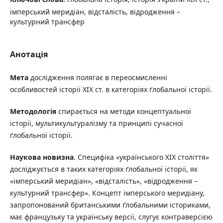
імперський меридіан, відсталість, відродження –
культурний трансфер
Анотація
Мета
дослідження полягає в переосмисленні
особливостей історії XIX ст. в категоріях ґлобальної історії.
Методологія
спирається на методи концептуальної
історії, мультикультуралізму та принципі сучасної
ґлобальної історії.
Наукова новизна
. Специфіка «українського XIX століття»
досліджується в таких категоріях ґлобальної історії, як
«імперський меридіан», «відсталість», «відродження –
культурний трансфер». Концепт імперського меридіану,
запропонований британськими ґлобальними істориками,
має французьку та українську версії, слугує контраверсією