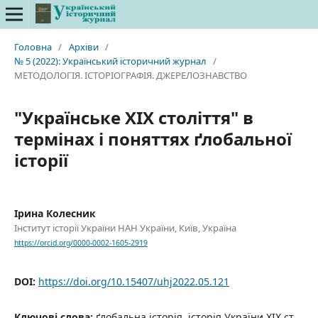
Головна
/
Архіви
/
№ 5 (2022): Український історичний журнал
/
МЕТОДОЛОГІЯ. ІСТОРІОГРАФІЯ. ДЖЕРЕЛОЗНАВСТВО
"Українське ХІХ століття" в
термінах і поняттях ґлобальної
історії
Ірина Колесник
Інститут історії України НАН України, Київ, Україна
https://orcid.org/0000-0002-1605-2919
DOI:
https://doi.org/10.15407/uhj2022.05.121
Ключові слова:
ґлобальна історія, історія України XIX ст.,