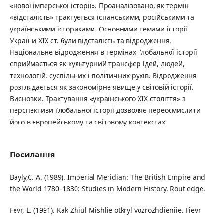
«нової імперської історії». Проаналізовано, як термін
«відсталість» трактується іспанськими, російськими та
українськими істориками. Основними темами історії
України XIX ст. були відсталість та відродження.
Національне відродження в термінах ґлобальної історії
сприймається як культурний трансфер ідей, людей,
технологій, суспільних і політичних рухів. Відродження
розглядається як закономірне явище у світовій історії.
Висновки. Трактування «українського XIX століття» з
перспективи ґлобальної історії дозволяє переосмислити
його в європейському та світовому контекстах.
Посилання
Bayly,C. A. (1989). Imperial Meridian: The British Empire and
the World 1780–1830: Studies in Modern History. Routledge.
Fevr, L. (1991). Kak Zhiul Mishlie otkryl vozrozhdieniie. Fievr