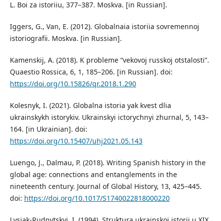
L. Boi za istoriiu, 377–387. Moskva. [in Russian].
Iggers, G., Van, E. (2012). Globalnaia istoriia sovremennoj
istoriografii. Moskva. [in Russian].
Kamenskij, A. (2018). K probleme “vekovoj russkoj otstalosti”.
Quaestio Rossica, 6, 1, 185–206. [in Russian]. doi:
https://doi.org/10.15826/qr.2018.1.290
Kolesnyk, I. (2021). Globalna istoria yak kvest dlia
ukrainskykh istorykiv. Ukrainskyi ictorychnyi zhurnal, 5, 143–
164. [in Ukrainian]. doi:
https://doi.org/10.15407/uhj2021.05.143
Luengo, J., Dalmau, P. (2018). Writing Spanish history in the
global age: connections and entanglements in the
nineteenth century. Journal of Global History, 13, 425–445.
doi:
https://doi.org/10.1017/S1740022818000220
Lysiak-Rudnytskyi, I. (1994). Struktura ukrainskoi istorii u XIX