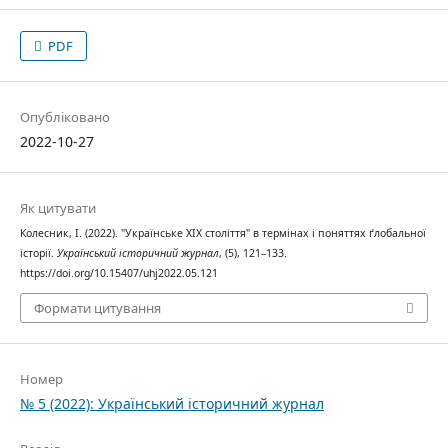
PDF
Опубліковано
2022-10-27
Як цитувати
Колесник, І. (2022). "Українське ХІХ століття" в термінах і поняттях ґлобальної
історії.
Український історичний журнал
, (5), 121–133.
https://doi.org/10.15407/uhj2022.05.121
Формати цитування
Номер
№ 5 (2022): Український історичний журнал