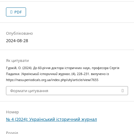
PDF
Опубліковано
2024-08-28
Як цитувати
Гуржій, О. (2024). До 60-річчя доктора історичних наук, професора Сергія
Падалки.
Український історичний журнал
, (4), 228–231. вилучено із
https://nasu-periodicals.org.ua/index.php/uhj/article/view/7655
Формати цитування
Номер
№ 4 (2024): Український історичний журнал
Розділ