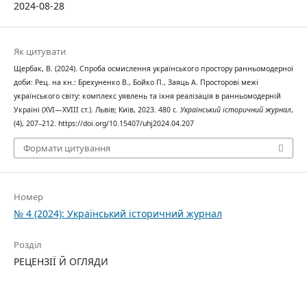
2024-08-28
Як цитувати
Щербак, В. (2024). Спроба осмислення українського простору ранньомодерної
доби: Рец. на кн.: Брехуненко В., Бойко П., Заяць А. Просторові межі
українського світу: комплекс уявлень та їхня реалізація в ранньомодерній
Україні (XVI—XVIII ст.). Львів; Київ, 2023. 480 с.
Український історичний журнал
,
(4), 207–212. https://doi.org/10.15407/uhj2024.04.207
Формати цитування
Номер
№ 4 (2024): Український історичний журнал
Розділ
РЕЦЕНЗІЇ Й ОГЛЯДИ