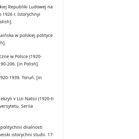
skiej Republiki Ludowej na
 1926 r. Istorychnyi
olish].
kraińska w polskiej polityce
h].
yczne w Polsce (1920-
0-206. [in Polish].
1920-1939. Toruń. [in
kzyli v Lizi Natsii (1920-ti
ersytetu. Seriia
politychnii diialnosti
ski istorychni studii. 17: