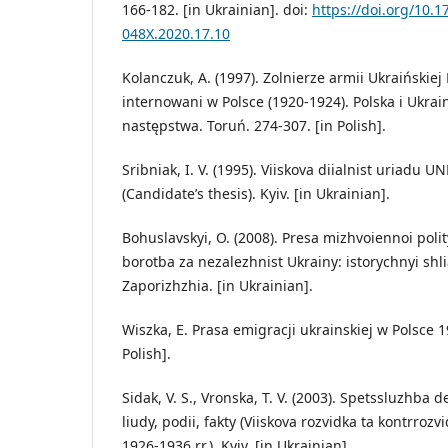
166-182. [in Ukrainian]. doi:
https://doi.org/10.1
048X.2020.17.10
Kolanczuk, A. (1997). Zolnierze armii Ukraińskie
internowani w Polsce (1920-1924). Polska i Ukrain
następstwa. Toruń. 274-307. [in Polish].
Sribniak, I. V. (1995). Viiskova diialnist uriadu UN
(Candidate’s thesis). Kyiv. [in Ukrainian].
Bohuslavskyi, O. (2008). Presa mizhvoiennoi polit
borotba za nezalezhnist Ukrainy: istorychnyi shli
Zaporizhzhia. [in Ukrainian].
Wiszka, E. Prasa emigracji ukrainskiej w Polsce 1
Polish].
Sidak, V. S., Vronska, T. V. (2003). Spetssluzhba d
liudy, podii, fakty (Viiskova rozvidka ta kontrroz
1926-1936 rr.). Kyiv. [in Ukrainian].