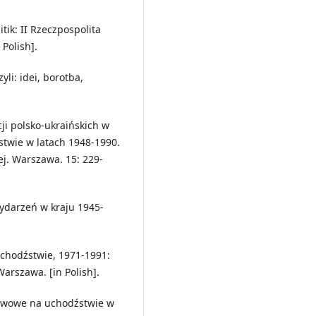
tik: II Rzeczpospolita
Polish].
yli: idei, borotba,
cji polsko-ukraińskich w
twie w latach 1948-1990.
j. Warszawa. 15: 229-
wydarzeń w kraju 1945-
uchodźstwie, 1971-1991:
arszawa. [in Polish].
ństwowe na uchodźstwie w