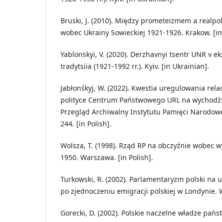
Bruski, J. (2010). Między prometeizmem a realpoli
wobec Ukrainy Sowieckiej 1921-1926. Krakow. [in 
Yablonskyi, V. (2020). Derzhavnyi tsentr UNR v ekz
tradytsiia (1921-1992 rr.). Kyiv. [in Ukrainian].
Jabłonśkyj, W. (2022). Kwestia uregulowania rela
polityce Centrum Państwowego URL na wychodźs
Przegląd Archiwalny Instytutu Pamięci Narodowe
244. [in Polish].
Wolsza, T. (1998). Rząd RP na obczyźnie wobec 
1950. Warszawa. [in Polish].
Turkowski, R. (2002). Parlamentaryzm polski na 
po zjednoczeniu emigracji polskiej w Londynie. W
Gorecki, D. (2002). Polskie naczelne władze pa