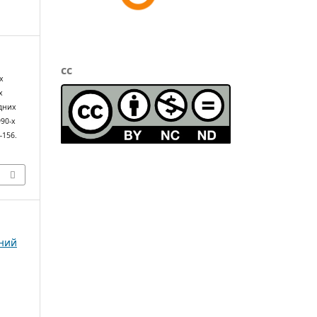
cc
х
х
дних
90-х
0–156.
чний