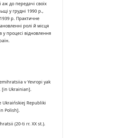
 аж до передачі своїх
щі у грудні 1990 р.,
 1939 р. Практичне
ановленні ролі й місця
в у процесі відновлення
раїн.
emihratsiia v Yevropi yak
 [in Ukrainian].
 Ukraińskiej Republiki
n Polish].
atsii (20-ti rr. XX st.).