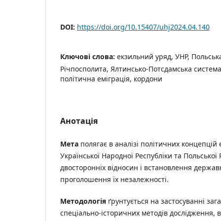
DOI:
https://doi.org/10.15407/uhj2024.04.140
Ключові слова:
екзильний уряд, УНР, Польська 
Річпосполита, Ялтинсько-Потсдамська систем
політична еміграція, кордони
Анотація
Мета
полягає в аналізі політичних концепцій 
Української Народної Республіки та Польської
двосторонніх відносин і встановлення держав
проголошення їх незалежності.
Методологія
ґрунтується на застосуванні заг
спеціально-історичних методів дослідження, в