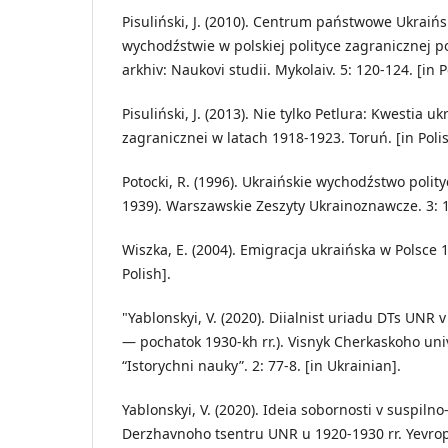
Pisuliński, J. (2010). Centrum państwowe Ukraiń
wychodźstwie w polskiej polityce zagranicznej po
arkhiv: Naukovi studii. Mykolaiv. 5: 120-124. [in P
Pisuliński, J. (2013). Nie tylko Petlura: Kwestia u
zagranicznei w latach 1918-1923. Toruń. [in Polis
Potocki, R. (1996). Ukraińskie wychodźstwo polit
1939). Warszawskie Zeszyty Ukrainoznawcze. 3: 19
Wiszka, E. (2004). Emigracja ukraińska w Polsce 
Polish].
"Yablonskyi, V. (2020). Diialnist uriadu DTs UNR v e
— pochatok 1930-kh rr.). Visnyk Cherkaskoho univ
“Istorychni nauky”. 2: 77-8. [in Ukrainian].
Yablonskyi, V. (2020). Ideia sobornosti v suspilno-
Derzhavnoho tsentru UNR u 1920-1930 rr. Yevropei