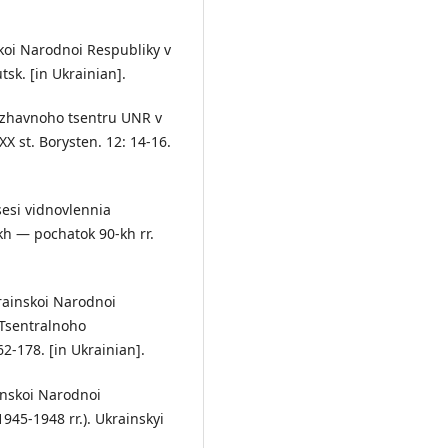
koi Narodnoi Respubliky v
utsk. [in Ukrainian].
rzhavnoho tsentru UNR v
XX st. Borysten. 12: 14-16.
sesi vidnovlennia
kh — pochatok 90-kh rr.
krainskoi Narodnoi
 Tsentralnoho
2-178. [in Ukrainian].
inskoi Narodnoi
945-1948 rr.). Ukrainskyi