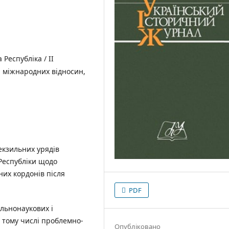
Республіка / II
а міжнародних відносин,
екзильних урядів
 Республіки щодо
них кордонів після
PDF
альнонаукових і
 тому числі проблемно-
Опубліковано