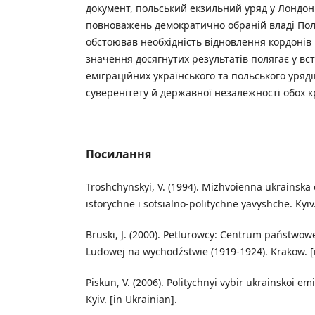
документ, польський екзильний уряд у Лондоні
повноважень демократично обраній владі Поль
обстоював необхідність відновлення кордонів
значення досягнутих результатів полягає у вст
еміграційних українського та польського уряді
суверенітету й державної незалежності обох к
Посилання
Troshchynskyi, V. (1994). Mizhvoienna ukrainska 
istorychne i sotsialno-politychne yavyshche. Kyiv.
Bruski, J. (2000). Petlurowcy: Centrum państwowe
Ludowej na wychodźstwie (1919-1924). Krakow. [i
Piskun, V. (2006). Politychnyi vybir ukrainskoi emihr
Kyiv. [in Ukrainian].