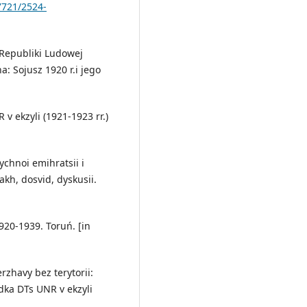
7721/2524-
j Republiki Ludowej
a: Sojusz 1920 r.i jego
R v ekzyli (1921-1923 rr.)
ychnoi emihratsii i
akh, dosvid, dyskusii.
920-1939. Toruń. [in
erzhavy bez terytorii:
vidka DTs UNR v ekzyli