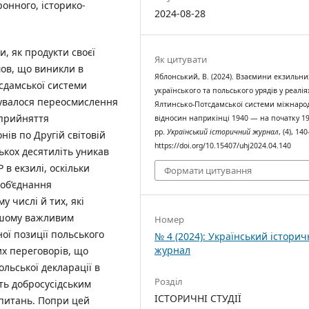
ронного, історико-
2024-08-28
и, як продукти своєї
Як цитувати
мов, що виникли в
Яблонський, В. (2024). Взаємини екзильни
тсдамської системи
українського та польського урядів у реалія
сувалося переосмислення
Ялтинсько-Потсдамської системи міжнаро
сприйняття
відносин наприкінці 1940 — на початку 19
рр.
Український історичний журнал
, (4), 14
нів по Другій світовій
https://doi.org/10.15407/uhj2024.04.140
ькох десятиліть уникав
в екзилі, оскільки
Формати цитування
 об’єднання
у числі й тих, які
льшому важливим
Номер
ої позиції польського
№ 4 (2024): Український істори
журнал
их переговорів, що
ольської декларації в
Розділ
сть добросусідським
ІСТОРИЧНІ СТУДІЇ
питань. Попри цей