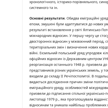
хронологічного, історико-порівняльного, синх
системного та ін.
Основні результати
. Обидва еміграційні уряд
епохи, змушені були адаптуватися до нових у
результаті встановлення у світі Ялтинсько-По
міжнародних відносин. У першу чергу це сто
двосторонніх відносин у міжвоєнний період, 
територіальних змін і визначення нових кордо
війні. Екзильний польський уряд упродовж кіл
офіційних відносин із Державним центром УНР 
реорганізація останнього 1948 р. призвела до
представників різних українських земель, у том
входили до складу II Речіпосполитої. В пода
видається дослідження причин зміни політичн
еміграційного уряду, особливостей міжурядов
призвели до підписання спільної українсько-п
листопаді 1979 р., яка проголошувала віддані
відносинам та уникала найбільш проблемних 