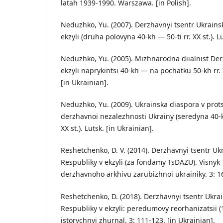
latah 1939-1990. Warszawa. [in Polish].
Neduzhko, Yu. (2007). Derzhavnyi tsentr Ukrains
ekzyli (druha polovyna 40-kh — 50-ti rr. XX st.). L
Neduzhko, Yu. (2005). Mizhnarodna diialnist De
ekzyli naprykintsi 40-kh — na pochatku 50-kh rr. 
[in Ukrainian].
Neduzhko, Yu. (2009). Ukrainska diaspora v prot
derzhavnoi nezalezhnosti Ukrainy (seredyna 40-
XX st.). Lutsk. [in Ukrainian].
Reshetchenko, D. V. (2014). Derzhavnyi tsentr U
Respubliky v ekzyli (za fondamy TsDAZU). Visnyk
derzhavnoho arkhivu zarubizhnoi ukrainiky. 3: 16
Reshetchenko, D. (2018). Derzhavnyi tsentr Ukra
Respubliky v ekzyli: peredumovy reorhanizatsii (1
istorychnyi zhurnal. 3: 111-123. [in Ukrainian].