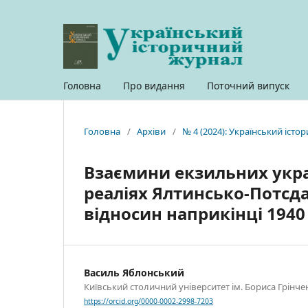
Головна
Про видання
Поточний випуск
Головна
/
Архіви
/
№ 4 (2024): Український іст
Взаємини екзильних украї
реаліях Ялтинсько-Потсд
відносин наприкінці 1940 
Василь Яблонський
Київський столичний університет ім. Бориса Грінчен
https://orcid.org/0000-0002-2998-7203