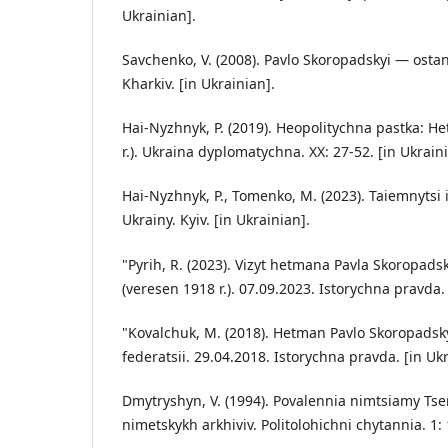
Ukrainian].
Savchenko, V. (2008). Pavlo Skoropadskyi — osta
Kharkiv. [in Ukrainian].
Hai-Nyzhnyk, P. (2019). Heopolitychna pastka: H
r.). Ukraina dyplomatychna. XX: 27-52. [in Ukraini
Hai-Nyzhnyk, P., Tomenko, M. (2023). Taiemnytsi
Ukrainy. Kyiv. [in Ukrainian].
"Pyrih, R. (2023). Vizyt hetmana Pavla Skoropa
(veresen 1918 r.). 07.09.2023. Istorychna pravda. 
"Kovalchuk, M. (2018). Hetman Pavlo Skoropadsky
federatsii. 29.04.2018. Istorychna pravda. [in Ukr
Dmytryshyn, V. (1994). Povalennia nimtsiamy Tsen
nimetskykh arkhiviv. Politolohichni chytannia. 1: 