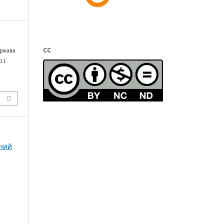
cc
ержава
.).
чний