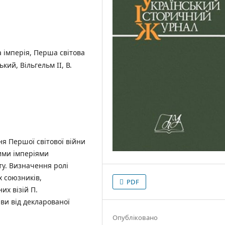
 імперія, Перша світова
кий, Вільгельм ІІ, В.
я Першої світової війни
ими імперіями
ту. Визначення ролі
х союзників,
PDF
их візій П.
ви від декларованої
Опубліковано