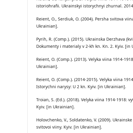
istoriohrafii. Ukrainskyi istorychnyi zhurnal. 2014
Reient, O., Serdiuk, O. (2004). Persha svitova viina
Ukrainian].
Pyrih, R. (Comp.). (2015). Ukrainska Derzhava (k
Dokumenty i materialy v 2-kh kn. Kn. 2. Kyiv. [in 
Reient, O. (Comp.). (2013). Velyka viina 1914-1918 r
Ukrainian].
Reient, O. (Comp.). (2014-2015). Velyka viina 1914
Istorychni narysy: U 2 kn. Kyiv. [in Ukrainian].
Troian, S. (Ed.). (2018). Velyka viina 1914-1918: vy
Kyiv. [in Ukrainian].
Holovchenko, V., Soldatenko, V. (2009). Ukrainske
svitovoi viiny. Kyiv. [in Ukrainian].