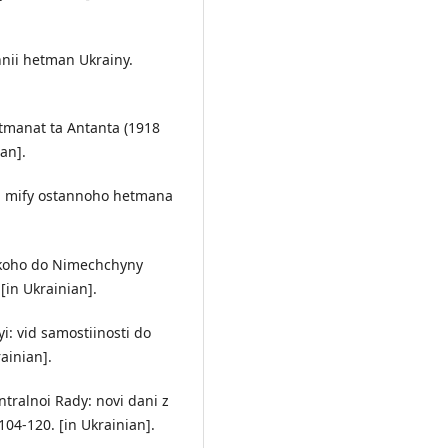
nnii hetman Ukrainy.
etmanat ta Antanta (1918
an].
 i mify ostannoho hetmana
dskoho do Nimechchyny
[in Ukrainian].
i: vid samostiinosti do
ainian].
tralnoi Rady: novi dani z
104-120. [in Ukrainian].