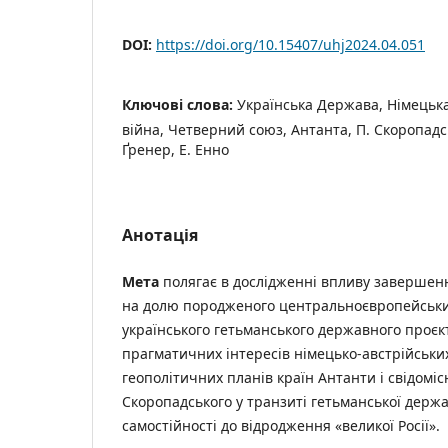
DOI:
https://doi.org/10.15407/uhj2024.04.051
Ключові слова:
Українська Держава, Німецька
війна, Четверний союз, Антанта, П. Скоропадсь
Ґренер, Е. Енно
Анотація
Мета
полягає в дослідженні впливу завершенн
на долю породженого центральноєвропейськ
українського гетьманського державного проєк
прагматичних інтересів німецько-австрійськи
геополітичних планів країн Антанти і свідомісн
Скоропадського у транзиті гетьманської держа
самостійності до відродження «великої Росії».