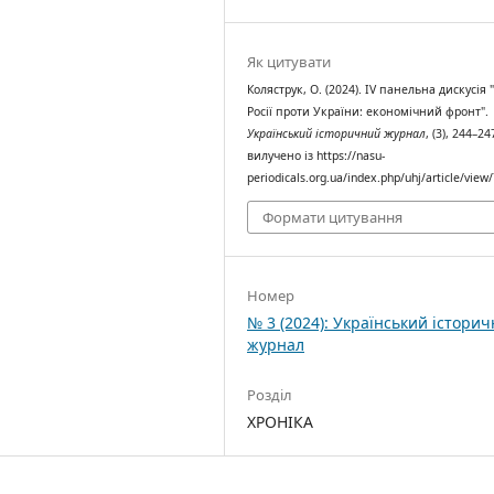
Як цитувати
Коляструк, О. (2024). IV панельна дискусія 
Росії проти України: економічний фронт".
Український історичний журнал
, (3), 244–24
вилучено із https://nasu-
periodicals.org.ua/index.php/uhj/article/view
Формати цитування
Номер
№ 3 (2024): Український істори
журнал
Розділ
ХРОНІКА