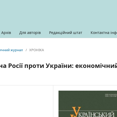
Архів
Для авторів
Редакційний штат
Контактна інф
оричний журнал
/
ХРОНІКА
на Росії проти України: економічни