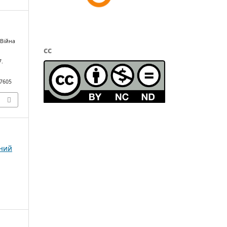
"Війна
cc
7.
/7605
чний