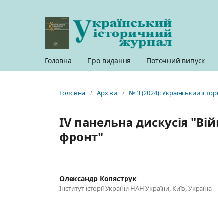
Головна
Про видання
Поточний випуск
Головна
/
Архіви
/
№ 3 (2024): Український іст
IV панельна дискусія "Вій
фронт"
Олександр Коляструк
Інститут історії України НАН України, Київ, Україна